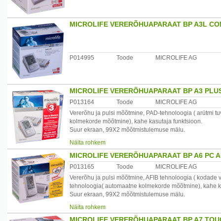
Tootja: Europe/Middle-East/ Africa Microlife AG Šveits.
Maaletooja: Allium UPI OÜ Laagri Ärimaja, Vee 16, Laagr
MICROLIFE VERERÕHUAPARAAT BP A3L COM
P014995
Toode
MICROLIFE AG
MICROLIFE VERERÕHUAPARAAT BP A3 PLU
P013164
Toode
MICROLIFE AG
Vererõhu ja pulsi mõõtmine, PAD-tehnoloogia ( arütmi 
kolmekorde mõõtmine), kahe kasutaja funktsioon.
Suur ekraan, 99X2 mõõtmistulemuse mälu.
Mansett 22-42 cm, patarei indikaator, komplektis kott.
Näita rohkem
Garantii 5 aastat.
/*/*
MICROLIFE VERERÕHUAPARAAT BP A6 PC A
Tootja: Europe/Middle-East/ Africa Microlife AG Šveits.
P013165
Toode
MICROLIFE AG
Maaletooja: Allium UPI OÜ Laagri Ärimaja, Vee 16, Laagr
Vererõhu ja pulsi mõõtmine, AFIB tehnoloogia ( kodade
tehnoloogia( automaatne kolmekorde mõõtmine), kahe ka
Suur ekraan, 99X2 mõõtmistulemuse mälu.
Mansett Comfort 22-42 cm, patarei indikaator, toiteplokk,
Näita rohkem
Garantii 5 aastat.
MICROLIFE VERERÕHUAPARAAT BP A7 TO
/*/*