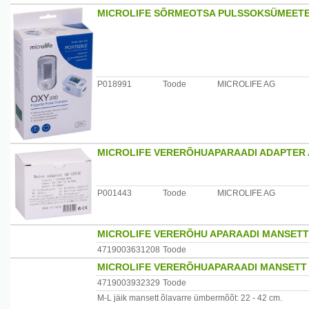
MICROLIFE SÕRMEOTSA PULSSOKSÜMEETE
P018991
Toode
MICROLIFE AG
MICROLIFE VERERÕHUAPARAADI ADAPTER 
P001443
Toode
MICROLIFE AG
MICROLIFE VERERÕHU APARAADI MANSETT
4719003631208
Toode
MICROLIFE VERERÕHUAPARAADI MANSETT 3
4719003932329
Toode
M-L jäik mansett õlavarre ümbermõõt: 22 - 42 cm.