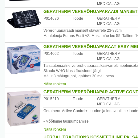
MEDICAL AG
GERATHERM VERERÕHUAPARAADI MANSETT 
P014686
Toode
GERATHERM
MEDICAL AG
Vererõhuaparaadi mansett õlavarrele 23-33cm
Maaletooja:Forans Eesti AS, Mustamäe tee 55, Tallinn, 
GERATHERM VERERÕHUAPARAAT EASY MED
P014062
Toode
GERATHERM
MEDICAL AG
Täisautomaatne vererõhuaparaat käsivarrelt mõõtmiseks
Skaala WHO klassifikatsiooni järgi.
Mälu: 3 mälugruppi, igaühes 30 mälupesa
Manseti suurus: 23-33 cm
Näita rohkem
Kaal umbes 265 g
GERATHERM VERERÕHUAPAR.ACTIVE CONTR
Eriti suur valgustusega displei suurte numbrite ja sümbol
Mõõtetulemuse salvestamine kellaaja ja kuupäevaga.
P015210
Toode
GERATHERM
Veatu arütmia tuvastamine ja kuvamine displeil
MEDICAL AG
Geratherm Active Control+ - uudne ja innovaatiline toode
Komplektis on patareid, nailonist kott, pestav mansett.
• Mõõtmine täispumpamisel
Garantii 5 aastat
• Mõõtmisasendi kontroll
Näita rohkem
• 2*60 mälukohta
Päritolumaa:Saksamaa.
HERBAL TRADITIONS KOSMEETILINE PALS
• Mõõtmistulemuste keskmine näitaja