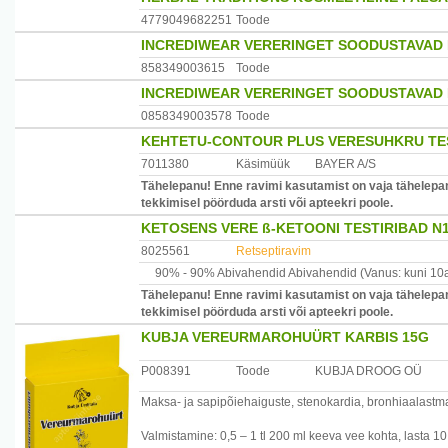
• Kuupäeva-ja kellaajanäit
Maaletooja:Forans Eesti AS, Mustamäe tee 55, Tallinn, 
4779049682251
Toode
•Arütmia detektor
INCREDIWEAR VERERINGET SOODUSTAVAD 
•Universaalne mansett suurusele 22-42 cm
•Komplektis USB juhe
858349003615
Toode
•Akut saab laadida ca 300 korda, kui keskmiselt mõõta
INCREDIWEAR VERERINGET SOODUSTAVAD 
•Garantii 2 aastat
0858349003578
Toode
Tootjariik: Saksamaa
KEHTETU-CONTOUR PLUS VERESUHKRU TES
Maaletooja: Forans Eesti AS, Mustamae str. 55, Tallinn, 
7011380
Käsimüük
BAYER A/S
Tähelepanu! Enne ravimi kasutamist on vaja tähelepan
tekkimisel pöörduda arsti või apteekri poole.
KETOSENS VERE ß-KETOONI TESTIRIBAD N
8025561
Retseptiravim
90% -
90% Abivahendid
Abivahendid
(Vanus: kuni 10
Tähelepanu! Enne ravimi kasutamist on vaja tähelepan
tekkimisel pöörduda arsti või apteekri poole.
KUBJA VEREURMAROHUÜRT KARBIS 15G
P008391
Toode
KUBJA DROOG OÜ
Maksa- ja sapipõiehaiguste, stenokardia, bronhiaalastma
Valmistamine: 0,5 – 1 tl 200 ml keeva vee kohta, lasta 10