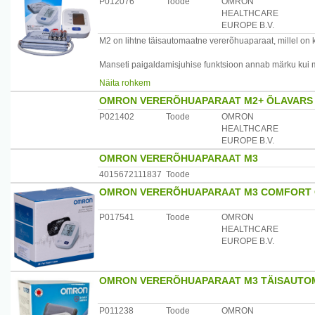
P012076
Toode
OMRON
HEALTHCARE
EUROPE B.V.
M2 on lihtne täisautomaatne vererõhuaparaat, millel on k
Manseti paigaldamisjuhise funktsioon annab märku kui man
Aparaat hoiatab, kui avastab ebaregulaarse südamerütm
Näita rohkem
Mälus olevate eelmiste mõõtmiste järgi on hea võrrelda
OMRON VERERÕHUAPARAAT M2+ ÕLAVARS 
Komplektis sisaldub:
P021402
Toode
OMRON
Õlavarre vererõhuaparaat M2
HEALTHCARE
Keskmise suurusega mansett
EUROPE B.V.
Patareide komplekt (4xAAA)
OMRON VERERÕHUAPARAAT M3
Aparaadi hoiulaegas (riidest)
4015672111837
Toode
Garantii: 2 aastat ostukuupäevast alates
OMRON VERERÕHUAPARAAT M3 COMFORT Õ
Tootjariik: Jaapan
P017541
Toode
OMRON
Maaletooja AS Mefo tel.6707077
HEALTHCARE
EUROPE B.V.
OMRON VERERÕHUAPARAAT M3 TÄISAUTOM
P011238
Toode
OMRON