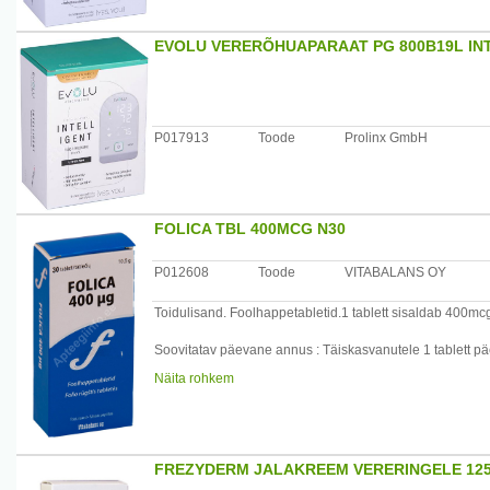
954).
EVOLU VERERÕHUAPARAAT PG 800B19L INT
Tootja: Queisser Pharma, Saksamaa
Maaletooja: AS Sirowa Tallinn, Salve 2C, 11612 Tallinn, 
P017913
Toode
Prolinx GmbH
FOLICA TBL 400MCG N30
P012608
Toode
VITABALANS OY
Toidulisand. Foolhappetabletid.1 tablett sisaldab 400mcg 
Soovitatav päevane annus : Täiskasvanutele 1 tablett päe
Näita rohkem
Koostisosad: Stabilisaatorid: kaltsiumdivesinikdifosfaat
magneesiumisoolad, amorfne ränidioksiid.
Pteroüülmonoglutamiinhape.
Hoiatused: Toidulisandit ei kasutata mitmekesise ja tasa
FREZYDERM JALAKREEM VERERINGELE 12
eluviisi. Ärge ületage päevaseks tarbimiseks soovitatava