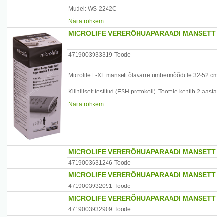
Mudel: WS-2242C
Näita rohkem
Mõõdud: 670 x 150 mm
MICROLIFE VERERÕHUAPARAADI MANSETT 3
Kaal: 172,5g
4719003933319
Toode
Garantii: 2 aastat
Tootjariik:?veits
Microlife L-XL mansett õlavarre ümbermõõdule 32-52 cm
Maaletooja: Allium UPI OÜ, Laagri Ärimaja, Vae 16, Laa
Kliiniliselt testitud (ESH protokoll). Tootele kehtib 2-aasta
Näita rohkem
Mudeli number: WS-3252. Suurus: 700x170 mm. Kaal: 15
Garantii: 2 aastat
Päritoluriik: ?veits.
MICROLIFE VERERÕHUAPARAADI MANSETT 3
Maaletooja: Allium UPI OÜ, Laagri Ärimaja, Vae 16, Laa
4719003631246
Toode
MICROLIFE VERERÕHUAPARAADI MANSETT 4
4719003932091
Toode
MICROLIFE VERERÕHUAPARAADI MANSETT 4
4719003932909
Toode