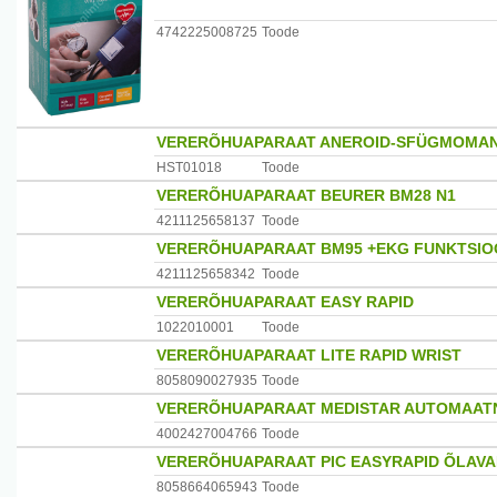
4742225008725
Toode
VERERÕHUAPARAAT ANEROID-SFÜGMOMA
HST01018
Toode
VERERÕHUAPARAAT BEURER BM28 N1
4211125658137
Toode
VERERÕHUAPARAAT BM95 +EKG FUNKTSIO
4211125658342
Toode
VERERÕHUAPARAAT EASY RAPID
1022010001
Toode
VERERÕHUAPARAAT LITE RAPID WRIST
8058090027935
Toode
VERERÕHUAPARAAT MEDISTAR AUTOMAAT
4002427004766
Toode
VERERÕHUAPARAAT PIC EASYRAPID ÕLAVA
8058664065943
Toode