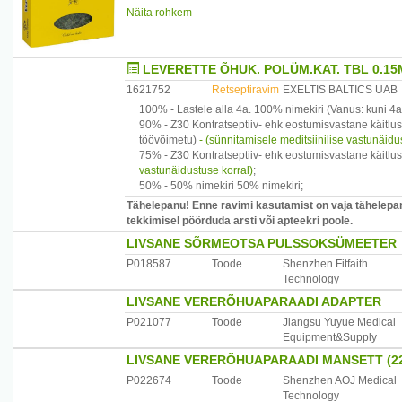
Näita rohkem
Kasutamine: juua 2 – 3 tassitäit päevas. Päevas ei tohi 
psoriaasi raviks pulbrista lehed, sega mageda rasva, lanol
Küüneseenele ülepäeviti, nahamähiseks lahjenda veega. 
LEVERETTE ÕHUK. POLÜM.KAT. TBL 0.15
Tootja: Kubja Ürt OÜ, Sompa tee 8, 11913 Tallinn, Eesti
1621752
Retseptiravim
EXELTIS BALTICS UAB
100% -
Lastele alla 4a.
100% nimekiri
(Vanus: kuni 4a
90% -
Z30
Kontratseptiiv- ehk eostumisvastane käitlus
töövõimetu)
- (sünnitamisele meditsiinilise vastunäidu
75% -
Z30
Kontratseptiiv- ehk eostumisvastane käitlus
vastunäidustuse korral)
;
50% -
50% nimekiri
50% nimekiri
;
Tähelepanu! Enne ravimi kasutamist on vaja tähelepan
tekkimisel pöörduda arsti või apteekri poole.
LIVSANE SÕRMEOTSA PULSSOKSÜMEETER
P018587
Toode
Shenzhen Fitfaith
Technology
LIVSANE VERERÕHUAPARAADI ADAPTER
P021077
Toode
Jiangsu Yuyue Medical
Equipment&Supply
LIVSANE VERERÕHUAPARAADI MANSETT (2
P022674
Toode
Shenzhen AOJ Medical
Technology