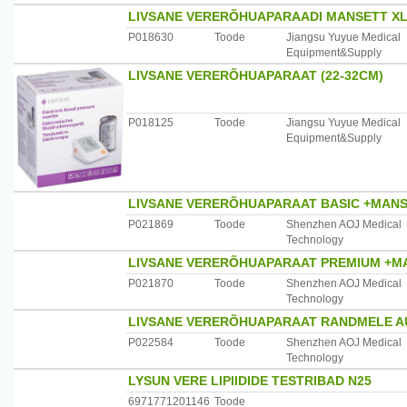
LIVSANE VERERÕHUAPARAADI MANSETT XL 
P018630
Toode
Jiangsu Yuyue Medical
Equipment&Supply
LIVSANE VERERÕHUAPARAAT (22-32CM)
P018125
Toode
Jiangsu Yuyue Medical
Equipment&Supply
LIVSANE VERERÕHUAPARAAT BASIC +MANSE
P021869
Toode
Shenzhen AOJ Medical
Technology
LIVSANE VERERÕHUAPARAAT PREMIUM +MA
P021870
Toode
Shenzhen AOJ Medical
Technology
LIVSANE VERERÕHUAPARAAT RANDMELE 
P022584
Toode
Shenzhen AOJ Medical
Technology
LYSUN VERE LIPIIDIDE TESTRIBAD N25
6971771201146
Toode