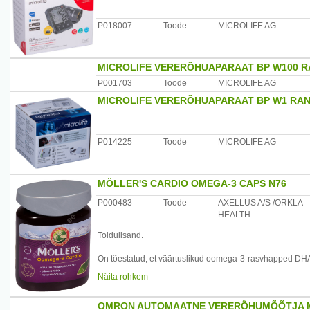
P018007
Toode
MICROLIFE AG
MICROLIFE VERERÕHUAPARAAT BP W100 
P001703
Toode
MICROLIFE AG
MICROLIFE VERERÕHUAPARAAT BP W1 RA
P014225
Toode
MICROLIFE AG
MÖLLER'S CARDIO OMEGA-3 CAPS N76
P000483
Toode
AXELLUS A/S /ORKLA
HEALTH
Toidulisand.
On tõestatud, et väärtuslikud oomega-3-rasvhapped DHA,
normaalsele tasemele.
Näita rohkem
Päevane annus (2 kapslit) sisaldab: kontsentreeritud 
OMRON AUTOMAATNE VERERÕHUMÕÕTJA M7 
846 mg, millest DHA + EPA 452 mg, ALA vähemalt 300 mg