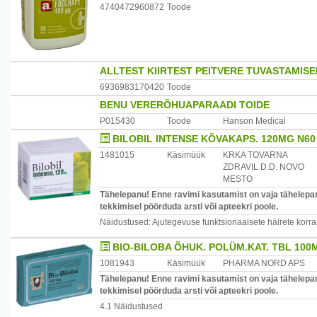
4740472960872
Toode
ALLTEST KIIRTEST PEITVERE TUVASTAMISE
6936983170420
Toode
BENU VERERÕHUAPARAADI TOIDE
P015430
Toode
Hanson Medical
BILOBIL INTENSE KÕVAKAPS. 120MG N60
1481015
Käsimüük
KRKA TOVARNA
ZDRAVIL D.D. NOVO
MESTO
Tähelepanu! Enne ravimi kasutamist on vaja tähelepan
tekkimisel pöörduda arsti või apteekri poole.
Näidustused: Ajutegevuse funktsionaalsete häirete korral 
BIO-BILOBA ÕHUK. POLÜM.KAT. TBL 100
1081943
Käsimüük
PHARMA NORD APS
Tähelepanu! Enne ravimi kasutamist on vaja tähelepan
tekkimisel pöörduda arsti või apteekri poole.
4.1 Näidustused