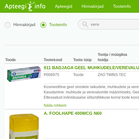
Apteegid
Hinnakirjad
Tooteinfo
Hinnakirjad
Tooteinfo
Tootja / müügiloa
Toode
Tootekood
Toote tüüp
hoidja
911 BADJAGA GEEL MUHKUDELE/VEREVALU
P008975
Toode
ZAO TWINS TEC
Kosmeetiline geel sinistele laikudele, muhkudele ja vere
Kasutamine: muhkude ja verevalumite määrimiseks. Geel
Ettevaatust individuaalse ülitundlikkuse korral toote koo
Koostis: vesi, jõekäsna ekstrakt, hobukastani ekstrakt, 
Näita rohkem
trietanoolamiin, kadaka-, piparmündi-, teepuu- ja arnika
A. FOOLHAPE 400MCG N60
Päritolumaa: Venemaa
Maaletooja: AS Paira, Pae 8, 11414 Tallinn, Eesti