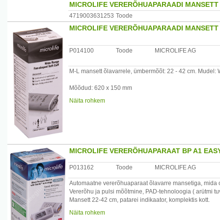
MICROLIFE VERERÕHUAPARAADI MANSETT M
4719003631253
Toode
MICROLIFE VERERÕHUAPARAADI MANSETT M
P014100
Toode
MICROLIFE AG
M-L mansett õlavarrele, ümbermõõt: 22 - 42 cm. Mudel:
Mõõdud: 620 x 150 mm
Näita rohkem
Kaal: 118,5g
Garantii: 2 aastat
Tootjariik: ?veits
MICROLIFE VERERÕHUAPARAAT BP A1 EASY
Maaletooja: Allium UPI OÜ, Laagri Ärimaja, Vae 16, Laa
P013162
Toode
MICROLIFE AG
Automaatne vererõhuaparaat õlavarre mansetiga, mida o
Vererõhu ja pulsi mõõtmine, PAD-tehnoloogia ( arütmi tu
Mansett 22-42 cm, patarei indikaator, komplektis kott.
Garantii 5 aastat.
Näita rohkem
/*/*