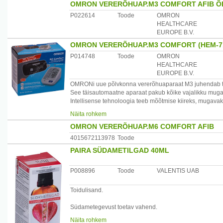
OMRON VERERÕHUAP.M3 COMFORT AFIB ÕL
P022614
Toode
OMRON
HEALTHCARE
EUROPE B.V.
OMRON VERERÕHUAP.M3 COMFORT (HEM-71
P014748
Toode
OMRON
HEALTHCARE
EUROPE B.V.
OMRONi uue põlvkonna vererõhuaparaat M3 juhendab teid
See täisautomaatne aparaat pakub kõike vajalikku mugav
Intellisense tehnoloogia teeb mõõtmise kiireks, mugavaks
automaatselt täispumpamise ajal.
Näita rohkem
OMRON VERERÕHUAP.M6 COMFORT AFIB
M3 tuvastab ebaregulaarse südamerütmi või keha liikumi
mõõtmist korrata. Kuvatakse ainult täpsed mõõtmistulem
4015672113978
Toode
PAIRA SÜDAMETILGAD 40ML
Aparaat kontrollib manseti täitumise ajal, kas mansett o
Manseti ümbermõõt: 22-42 cm.
P008896
Toode
VALENTIS UAB
Toiteallikas: 4 AA- tüüpi patareid või valikuline vaheldu
Toidulisand.
Garantii: 2 aastat ostukuupäevast alates
Südametegevust toetav vahend.
Päritoluriik: Jaapan
1ml südametilku sisaldab : 0,4ml veiste-südamerohutinktuu
Maaletooja:AS Mefo, Järveotsa tee 50C, Tallinn, 13520,
Näita rohkem