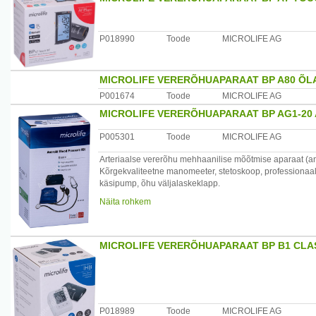
Tootja: Europe/Middle-East/ Africa Microlife AG Šveits.
Maaletooja: Allium UPI OÜ Laagri Ärimaja, Vee 16, Laagr
P018990
Toode
MICROLIFE AG
MICROLIFE VERERÕHUAPARAAT BP A80 Õ
P001674
Toode
MICROLIFE AG
MICROLIFE VERERÕHUAPARAAT BP AG1-20 
P005301
Toode
MICROLIFE AG
Arteriaalse vererõhu mehhaanilise mõõtmise aparaat (an
Kõrgekvaliteetne manomeeter, stetoskoop, professionaa
käsipump, õhu väljalaskeklapp.
Garantii 2 aastat.
Näita rohkem
/*/*
Tootja: Europe/Middle-East/ Africa Microlife AG Šveits.
Maaletooja: Allium UPI OÜ Laagri Ärimaja, Vee 16, Laagr
MICROLIFE VERERÕHUAPARAAT BP B1 CLA
P018989
Toode
MICROLIFE AG