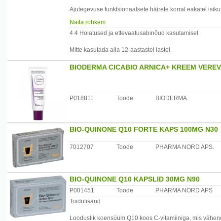
Ajutegevuse funktsionaalsete häirete korral eakatel isik
verevarustuse häirete korral.
Näita rohkem
4.4 Hoiatused ja ettevaatusabinõud kasutamisel
Mitte kasutada alla 12-aastastel lastel.
BIODERMA CICABIO ARNICA+ KREEM VERE
P018811
Toode
BIODERMA
BIO-QUINONE Q10 FORTE KAPS 100MG N30
7012707
Toode
PHARMA NORD APS.
BIO-QUINONE Q10 KAPSLID 30MG N90
P001451
Toode
PHARMA NORD APS
Toidulisand.
Looduslik koensüüm Q10 koos C-vitamiiniga, mis vähenda