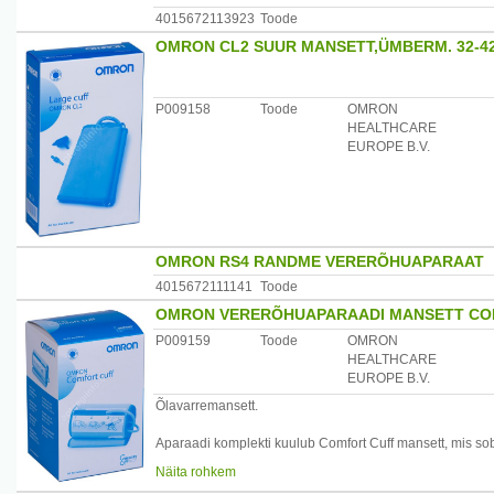
4015672113923
Toode
* - % päevasest täiskasvanud inimesele soovitatavast k
OMRON CL2 SUUR MANSETT,ÜMBERM. 32-42
Annustamine: 2 kapslit päevas söögi ajal või pärast söök
Hoiatused: mitte ületada päevaseks tarbimiseks soovitatu
P009158
Toode
OMRON
toitumise asendajana. Toidulisand ei asenda tervislikku e
HEALTHCARE
EUROPE B.V.
Koostis: kalaõli kontsentraat (triglütseriidid), linaseemneõ
tokoferüülatsetaat (vitamiin E).
Tootja: Axellus AS, Norra
Maaletooja: Axellus OÜ, Lõõtsa 2B, Tallinn, Eesti www.m
OMRON RS4 RANDME VERERÕHUAPARAAT
4015672111141
Toode
OMRON VERERÕHUAPARAADI MANSETT COM
P009159
Toode
OMRON
HEALTHCARE
EUROPE B.V.
Õlavarremansett.
Aparaadi komplekti kuulub Comfort Cuff mansett, mis sobi
mugavam kasutada kui tavalist pehmet mansetti.
Näita rohkem
Sobib mitmetele Omroni õlavarre aparaatidele.