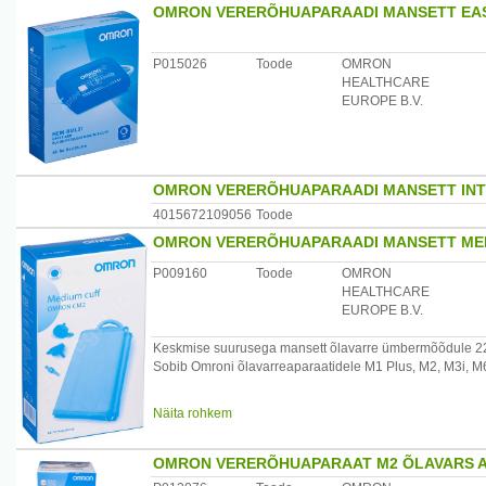
OMRON VERERÕHUAPARAADI MANSETT EAS
Garantii: alates ostukuupäevast 6 kuud.
Tootjariik: Jaapan
P015026
Toode
OMRON
HEALTHCARE
Maaletooja:AS Mefo, Järveotsa tee 50C, Tallinn, 13520,
EUROPE B.V.
OMRON VERERÕHUAPARAADI MANSETT INTE
4015672109056
Toode
OMRON VERERÕHUAPARAADI MANSETT MED
P009160
Toode
OMRON
HEALTHCARE
EUROPE B.V.
Keskmise suurusega mansett õlavarre ümbermõõdule 
Sobib Omroni õlavarreaparaatidele M1 Plus, M2, M3i, 
Garantii: alates ostukuupäevast 6 kuud.
Näita rohkem
Tootjariik: Jaapan
Maaletooja AS Mefo, tel.6707077, www.mefo.ee
OMRON VERERÕHUAPARAAT M2 ÕLAVARS A