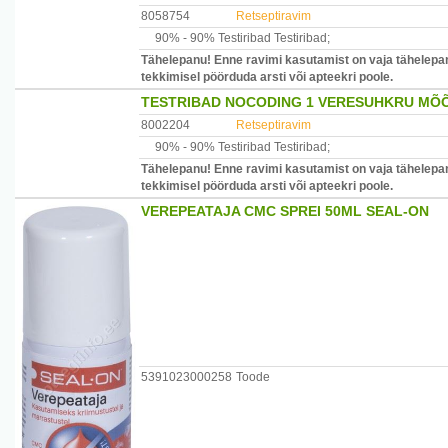
8058754
Retseptiravim
90% -
90% Testiribad
Testiribad
;
Tähelepanu! Enne ravimi kasutamist on vaja tähelepan
tekkimisel pöörduda arsti või apteekri poole.
TESTRIBAD NOCODING 1 VERESUHKRU MÕÕ
8002204
Retseptiravim
90% -
90% Testiribad
Testiribad
;
Tähelepanu! Enne ravimi kasutamist on vaja tähelepan
tekkimisel pöörduda arsti või apteekri poole.
VEREPEATAJA CMC SPREI 50ML SEAL-ON
5391023000258
Toode