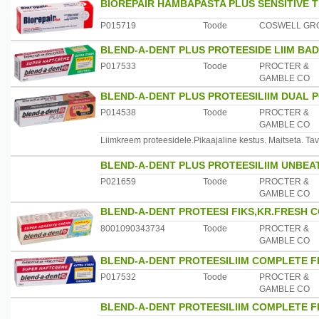
BIOREPAIR HAMBAPASTA PLUS SENSITIVE 
P015719
Toode
COSWELL GR
BLEND-A-DENT PLUS PROTEESIDE LIIM BA
P017533
Toode
PROCTER &
GAMBLE CO
BLEND-A-DENT PLUS PROTEESILIIM DUAL 
P014538
Toode
PROCTER &
GAMBLE CO
Liimkreem proteesidele.Pikaajaline kestus. Maitseta. Ta
BLEND-A-DENT PLUS PROTEESILIIM UNBEA
P021659
Toode
PROCTER &
GAMBLE CO
BLEND-A-DENT PROTEESI FIKS,KR.FRESH 
8001090343734
Toode
PROCTER &
GAMBLE CO
BLEND-A-DENT PROTEESILIIM COMPLETE F
P017532
Toode
PROCTER &
GAMBLE CO
BLEND-A-DENT PROTEESILIIM COMPLETE F