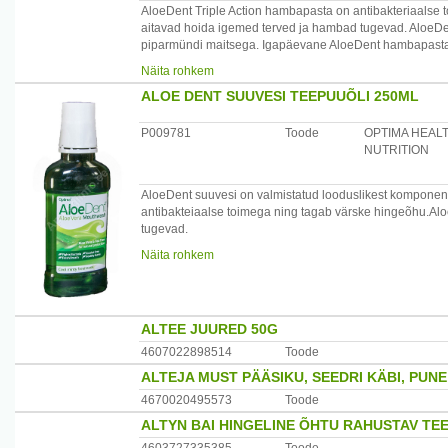
AloeDent Triple Action hambapasta on antibakteriaalse 
aitavad hoida igemed terved ja hambad tugevad. AloeDe
piparmündi maitsega. Igapäevane AloeDent hambapasta ka
igemeid bakterite kahjuliku toime eest. Hambapasta unika
Näita rohkem
toimega, koensüümi Q10 tervete igemete heaks, räni, mis 
ALOE DENT SUUVESI TEEPUUÕLI 250ML
piparmündiõli ja mentooli, mis on looduslikud maitselisa
Kasutamine: harjata hambaid vähemalt 2 korda päevas.
P009781
Toode
OPTIMA HEALT
Alla 6-aastasted lapsed peaksid hambaid pesema täisk
NUTRITION
Koostis: vesi, glütseriin, sorbitool, räni, aaloe geel (Al
AloeDent suuvesi on valmistatud looduslikest komponenti
(Mentha Piperita), karboksümetüülkitosaan, estsiin (Aes
antibakteiaalse toimega ning tagab värske hingeõhu.Al
naatriumhüdroksümetüülglütsinaat, koensüüm Q10, teepuu
tugevad.
Ei sisalda fluori ega naatriumlaurüülsulfaati!
Näita rohkem
Kasutamine:Täitke kork suuveega,loputage suud ja sülita
Päritolumaa: Itaalia
Igapäevane AloeDent hambapastade ja suuvee kasutamine
Maaletooja: Taula Pharma OÜ, Pärnu mnt 160A, 11317 T
teket,igemehaigusi,hambakattu,hambakivi,halba hingeõ
.
ALTEE JUURED 50G
Koostis:aaloe mahl,greipfruudiseemnete ekstrakt,teepuuõl
naatriumlaurüülsarkosinaat,sidrunhape,sorbitool,polüso
4607022898514
Toode
ALTEJA MUST PÄÄSIKU, SEEDRI KÄBI, PUNE
Hoiatus:Mitte alla neelata!
Päritolumaa:Itaalia
4670020495573
Toode
ALTYN BAI HINGELINE ÕHTU RAHUSTAV TEE
Maaletooja:Taula Pharma OÜ,Pärnu mnt.160A,11317 Tal