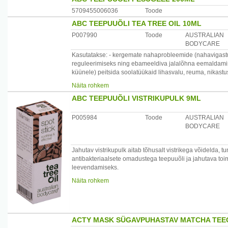
5709455006036
Toode
ABC TEEPUUÕLI TEA TREE OIL 10ML
P007990
Toode
AUSTRALIAN
BODYCARE
Kasutatakse: - kergemate nahaprobleemide (nahavigastus
reguleerimiseks ning ebameeldiva jalalõhna eemaldamisek
küünele) peitsida soolatüükaid lihasvalu, reuma, nikastus
Teepuu 100%
Näita rohkem
ABC toodetes sisalduvad Teepuu õli – tasakaalustab naha 
ABC TEEPUUÕLI VISTRIKUPULK 9ML
niisutab Nõiapähklipuu vesi – jahutab ja värskendab To
Kandke vatitampooniga probleemsetele nahapiirkondadele
Salongis: kandke mõned tilgad küüntele ja varbavahedess
P005984
Toode
AUSTRALIAN
seeninfektsiooni teket.
BODYCARE
Jahutav vistrikupulk aitab tõhusalt vistrikega võidelda, t
antibakteriaalsete omadustega teepuuõli ja jahutava t
leevendamiseks.
Näita rohkem
Kasutamine: kandke otse probleemsetele piirkondadele 
Päritolumaa: Taani
Maaletooja: AS Sirowa Tallinn, Salve 2, 11612 Tallinn, Ee
ACTY MASK SÜGAVPUHASTAV MATCHA TEE