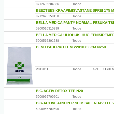
8712695204886
Toode
BEEZTEES KRAAPIMISVASTANE SPREI 175 
8712695158158
Toode
BELLA MEDICA PANTY NORMAL PESUKAITSE
5900516310899
Toode
BELLA MEDICA ÜLIÕHUK. HÜGIEENISIDEMED
5900516301538
Toode
BENU PABERKOTT M 22X10X33CM N250
P012811
Toode
APTEEK1 /BE
BIG-ACTIV DETOX TEE N20
5900956700601
Toode
BIG-ACTIVE 4XSUPER SLIM SALENDAV TEE 
5900956700595
Toode