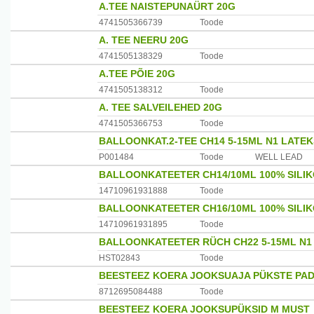
A.TEE NAISTEPUNAÜRT 20G
4741505366739
Toode
A. TEE NEERU 20G
4741505138329
Toode
A.TEE PÕIE 20G
4741505138312
Toode
A. TEE SALVEILEHED 20G
4741505366753
Toode
BALLOONKAT.2-TEE CH14 5-15ML N1 LATEK
P001484
Toode
WELL LEAD
BALLOONKATEETER CH14/10ML 100% SILIK
14710961931888
Toode
BALLOONKATEETER CH16/10ML 100% SILIK
14710961931895
Toode
BALLOONKATEETER RÜCH CH22 5-15ML N1 sil
HST02843
Toode
BEESTEEZ KOERA JOOKSUAJA PÜKSTE PA
8712695084488
Toode
BEESTEEZ KOERA JOOKSUPÜKSID M MUST