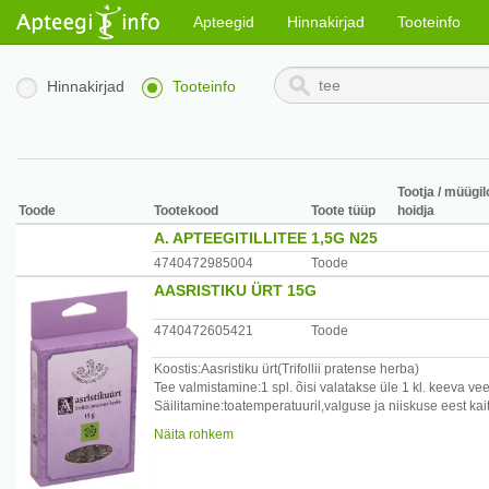
Apteegid
Hinnakirjad
Tooteinfo
Hinnakirjad
Tooteinfo
Tootja / müügil
Toode
Tootekood
Toote tüüp
hoidja
A. APTEEGITILLITEE 1,5G N25
4740472985004
Toode
AASRISTIKU ÜRT 15G
4740472605421
Toode
Koostis:Aasristiku ürt(Trifollii pratense herba)
Tee valmistamine:1 spl. õisi valatakse üle 1 kl. keeva 
Säilitamine:toatemperatuuril,valguse ja niiskuse eest kaits
Tootja:Hillar Aiaots FIE,Vängla küla, Vigala vald, Rapla 
Näita rohkem