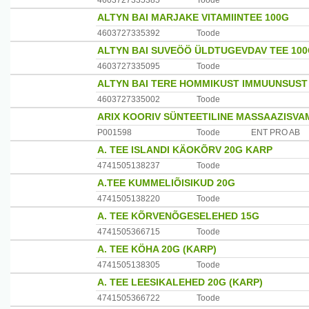
4603727335385
Toode
ALTYN BAI MARJAKE VITAMIINTEE 100G
4603727335392
Toode
ALTYN BAI SUVEÖÖ ÜLDTUGEVDAV TEE 10
4603727335095
Toode
ALTYN BAI TERE HOMMIKUST IMMUUNSUST 
4603727335002
Toode
ARIX KOORIV SÜNTEETILINE MASSAAZISVA
P001598
Toode
ENT PRO AB
A. TEE ISLANDI KÄOKÕRV 20G KARP
4741505138237
Toode
A.TEE KUMMELIÕISIKUD 20G
4741505138220
Toode
A. TEE KÕRVENÕGESELEHED 15G
4741505366715
Toode
A. TEE KÖHA 20G (KARP)
4741505138305
Toode
A. TEE LEESIKALEHED 20G (KARP)
4741505366722
Toode