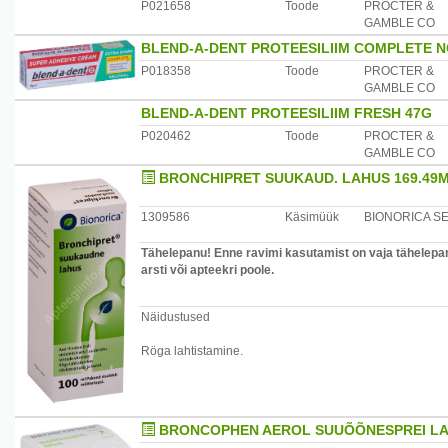
P021658
Toode
PROCTER &
GAMBLE CO
BLEND-A-DENT PROTEESILIIM COMPLETE N
P018358
Toode
PROCTER &
GAMBLE CO
BLEND-A-DENT PROTEESILIIM FRESH 47G
P020462
Toode
PROCTER &
GAMBLE CO
BRONCHIPRET SUUKAUD. LAHUS 169.49M
1309586
Käsimüük
BIONORICA S
Tähelepanu! Enne ravimi kasutamist on vaja tähelepan
arsti või apteekri poole.
Näidustused
Röga lahtistamine.
BRONCOPHEN AEROL SUUÕÕNESPREI LA