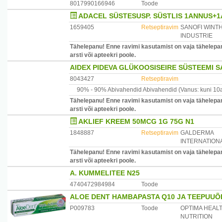
8017990166946
Toode
ADACEL SÜSTESUSP. SÜSTLIS 1ANNUS+1
1659405
Retseptiravim
SANOFI WINT
INDUSTRIE
Tähelepanu! Enne ravimi kasutamist on vaja tähelepan
arsti või apteekri poole.
AIDEX PIDEVA GLÜKOOSISEIRE SÜSTEEMI S
8043427
Retseptiravim
90% -
90% Abivahendid
Abivahendid
(Vanus: kuni 10
Tähelepanu! Enne ravimi kasutamist on vaja tähelepan
arsti või apteekri poole.
AKLIEF KREEM 50MCG 1G 75G N1
1848887
Retseptiravim
GALDERMA
INTERNATION
Tähelepanu! Enne ravimi kasutamist on vaja tähelepan
arsti või apteekri poole.
A. KUMMELITEE N25
4740472984984
Toode
ALOE DENT HAMBAPASTA Q10 JA TEEPUUÕL
P009783
Toode
OPTIMA HEALT
NUTRITION