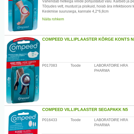
Vähendab hetkega villide põhjustatud valu. Kaitseb ja p
Tõrjudes vett, mustust ja pisikuid, hoiab ära infektsiooni 
Keskmise suurusega, kannale 4,2*6,8cm
Maaletooja: AS Kodupaber, Tammsaare tee118B Tallinn
Näita rohkem
COMPEED VILLIPLAASTER KÕRGE KONTS N
P017083
Toode
LABORATOIRE HRA
PHARMA
COMPEED VILLIPLAASTER SEGAPAKK N5
P016433
Toode
LABORATOIRE HRA
PHARMA