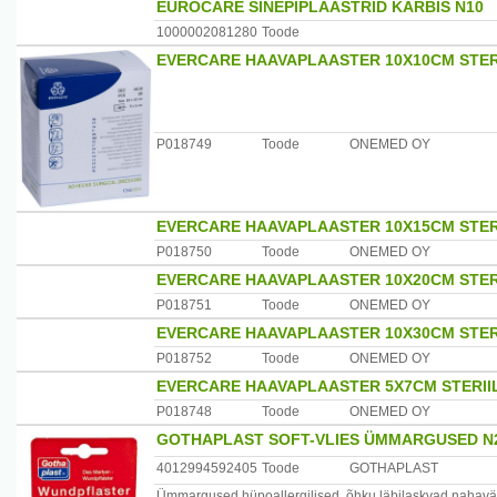
EUROCARE SINEPIPLAASTRID KARBIS N10
vereringet jalgades ja jooge vett. Jälgige, et padjakesed
1000002081280
Toode
värvus. See värvus muutub järjest heledamaks, plaastrite
EVERCARE HAAVAPLAASTER 10X10CM STER
Hoiatused: Ainult välispidiseks kasutamiseks. Ärge kasuta
reaktsiooni. Võivad määrida sokke ja jalatseid. Ärge kasu
haiguste olemasolul, konsulteerige enne arstiga.
P018749
Toode
ONEMED OY
Koostis: puuäädikas 12%, bambusäädikas 50%, kitosaan 
11%, - ioonide koostis 7%.
Päritolumaa: Hiina
Maaletooja: Joy of Life OÜ, Narva mnt. 7D, 10117 Tallinn,
EVERCARE HAAVAPLAASTER 10X15CM STER
P018750
Toode
ONEMED OY
EVERCARE HAAVAPLAASTER 10X20CM STER
P018751
Toode
ONEMED OY
EVERCARE HAAVAPLAASTER 10X30CM STER
P018752
Toode
ONEMED OY
EVERCARE HAAVAPLAASTER 5X7CM STERII
P018748
Toode
ONEMED OY
GOTHAPLAST SOFT-VLIES ÜMMARGUSED N
4012994592405
Toode
GOTHAPLAST
Ümmargused hüpoallergilised, õhku läbilaskvad nahavärvi