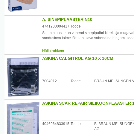
A. SINEPIPLAASTER N10
4741200004417
Toode
Sinepiplaaster on vahend sinepipulbri kiireks ja mugavak
soodustava toime tõttu abistava vahendina hingamisteede
Kasutamisjuhised:
Näita rohkem
Raputada sinepiplaastrit horisontaalasendis, et sinepipulbe
ASKINA CALGITROL AG 10 X 10CM
vees, asetada soovitud piirkonda (vt joonist) poorne poo
plaastrid kohe nahalt eemaldada. Kasutage sinepiplaas
tundlikuks!). Ärge paigutage sinepiplaastreid südame pi
Koostisosad:
7004012
Toode
BRAUN MELSUNGEN 
Iga sinepiplaaster sisaldab 3g looduslikku toidusinepipulb
Hoiatused ja ettevaatusabinõud
Vastunäidustused: Naha ülitundlikkus, nahakahjustus j
ASKINA SCAR REPAIR SILIKOONPLAASTER 
Säilitamisjuhised
Säilivusaeg: 24 kuud, lõplik säilivusaeg on näidatud pak
Avatud pakki soovitatakse säilitada kilekotis.
4046964833915
Toode
B. BRAUN MELSUNGE
AG
Netokogus