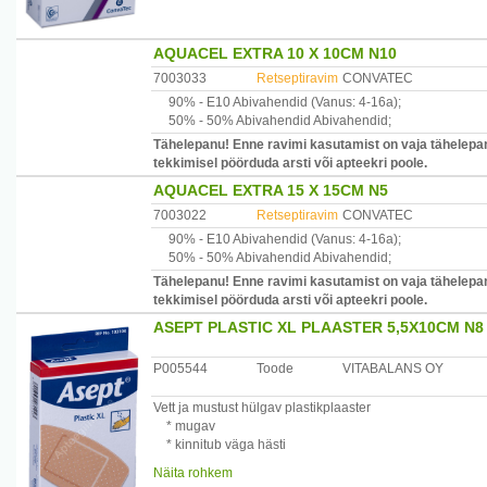
AQUACEL EXTRA 10 X 10CM N10
7003033
Retseptiravim
CONVATEC
90% -
E10
Abivahendid
(Vanus: 4-16a)
;
50% -
50% Abivahendid
Abivahendid
;
Tähelepanu! Enne ravimi kasutamist on vaja tähelepan
tekkimisel pöörduda arsti või apteekri poole.
AQUACEL EXTRA 15 X 15CM N5
7003022
Retseptiravim
CONVATEC
90% -
E10
Abivahendid
(Vanus: 4-16a)
;
50% -
50% Abivahendid
Abivahendid
;
Tähelepanu! Enne ravimi kasutamist on vaja tähelepan
tekkimisel pöörduda arsti või apteekri poole.
ASEPT PLASTIC XL PLAASTER 5,5X10CM N8
P005544
Toode
VITABALANS OY
Vett ja mustust hülgav plastikplaaster
* mugav
* kinnitub väga hästi
Pakendi suurus: 55 mm x 100 mm, 8 plaastrit
Näita rohkem