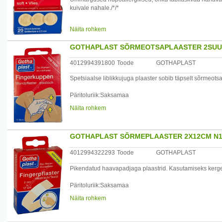
kuivale nahale./*/*
Päritoluriik:Saksamaa
Näita rohkem
Maaletooja: Vivax OÜ
GOTHAPLAST SÕRMEOTSAPLAASTER 2SUU
4012994391800
Toode
GOTHAPLAST
Spetsiaalse liblikkujuga plaaster sobib täpselt sõrmeots
Päritoluriik:Saksamaa
Näita rohkem
Maaletooja: Vivax OÜ
GOTHAPLAST SÕRMEPLAASTER 2X12CM N1
4012994322293
Toode
GOTHAPLAST
Pikendatud haavapadjaga plaastrid. Kasutamiseks kergem
Päritoluriik:Saksamaa
Näita rohkem
Maaletooja: Vivax OÜ