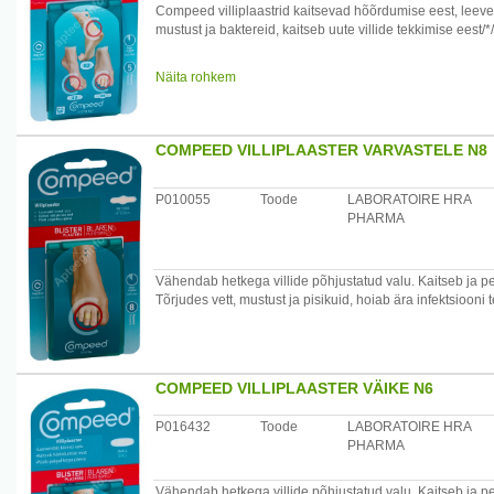
Compeed villiplaastrid kaitsevad hõõrdumise eest, leeven
mustust ja baktereid, kaitseb uute villide tekkimise eest/*/
Hoiatus: Diabeetikud peavad enne plaastri kasutamist ko
Näita rohkem
Enne kasutamist pese ja kuivata nahka. Plaastri parima k
Aseta plaaster otse villi peale jäglides, et sa ei puuduta kl
seniks, kuni see ise ära tuleb.
COMPEED VILLIPLAASTER VARVASTELE N8
Maaletooja: AS Kodupaber, Tammsaare tee118B Tallinn
P010055
Toode
LABORATOIRE HRA
PHARMA
Vähendab hetkega villide põhjustatud valu. Kaitseb ja p
Tõrjudes vett, mustust ja pisikuid, hoiab ära infektsiooni 
COMPEED VILLIPLAASTER VÄIKE N6
P016432
Toode
LABORATOIRE HRA
PHARMA
Vähendab hetkega villide põhjustatud valu. Kaitseb ja 