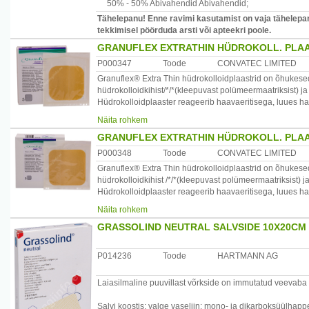
50% -
50% Abivahendid
Abivahendid
;
Tähelepanu! Enne ravimi kasutamist on vaja tähelepan
tekkimisel pöörduda arsti või apteekri poole.
GRANUFLEX EXTRATHIN HÜDROKOLL. PLAA
P000347
Toode
CONVATEC LIMITED
Granuflex® Extra Thin hüdrokolloidplaastrid on õhukese
hüdrokolloidkihist/*/*(kleepuvast polümeermaatriksist) ja 
Hüdrokolloidplaaster reageerib haavaeritisega, luues h
toetab autolüütilist haavapuhastust.
Näita rohkem
Näidustus:
GRANUFLEX EXTRATHIN HÜDROKOLL. PLAA
Kroonilised haavad: kuivad või vähese eritisega haavad.
Värsked haavad : kirurgilised haavad (nt operatsioonih
P000348
Toode
CONVATEC LIMITED
Granuflex® Extra Thin hüdrokolloidplaastrid on õhukese
Kasutamisjuhised:
hüdrokolloidkihist /*/*(kleepuvast polümeermaatriksist) ja
Ühekordseks kasutamiseks.
Hüdrokolloidplaaster reageerib haavaeritisega, luues h
KASUTADA PLAASTRIT, MIS ULATUB 2 CM ÜLE HAAVA
toetab autolüütilist haavapuhastust.
Märkus: Kuna plaaster imab endasse haavaeritise, võib g
Näita rohkem
Näidustused:
1. Eemaldage plaastri tagaküljelt silikoonist kattepabe
GRASSOLIND NEUTRAL SALVSIDE 10X20CM 
Kroonilised haavad - kuivad või vähese eritisega haavad
2. Rullige plaaster õrnalt haavale, ärge venitage.
Värsked haavad - kirurgilised haavad (nt operatsioonih
3. Pressige plaaster käega kohale, et selle servad kl
kreemi õrnalt haigele kohale. Kui kreem kaob, kandke peal
P014236
Toode
HARTMANN AG
KASUTADA PLAASTRIT, MIS ULATUB 2 CM ÜLE HAAVA
kleepuks.
Märkus: Kuna plaaster imab endasse haavaeritise, võib g
4. Kinnitage hüdrokolloidplaastri servad vajadusel hüpoal
Laiasilmaline puuvillast võrkside on immutatud veevaba 
1. Eemaldage plaastri tagaküljelt silikoonist kattepabe
EEMALDAMINE
2. Rullige plaaster õrnalt haavale, ärge venitage.
Suruge üks käsi vastu nahka ja tõstke hüdrokolloidplaast
Salvi koostis: valge vaseliin; mono- ja dikarboksüülhappe