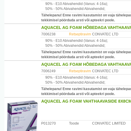
90% -
E10
Abivahendid
(Vanus: 4-16a)
;
50% -
50% Abivahendid
Abivahendid
;
Tähelepanu! Enne ravimi kasutamist on vaja tähelepan
tekkimisel pöörduda arsti või apteekri poole.
AQUACEL AG FOAM HÕBEDAGA VAHTHAAVAS
7006238
Retseptiravim
CONVATEC LTD
90% -
E10
Abivahendid
(Vanus: 4-16a)
;
50% -
50% Abivahendid
Abivahendid
;
Tähelepanu! Enne ravimi kasutamist on vaja tähelepan
tekkimisel pöörduda arsti või apteekri poole.
AQUACEL AG FOAM HÕBEDAGA VAHTHAAVASI
7006249
Retseptiravim
CONVATEC LTD
90% -
E10
Abivahendid
(Vanus: 4-16a)
;
50% -
50% Abivahendid
Abivahendid
;
Tähelepanu! Enne ravimi kasutamist on vaja tähelepan
tekkimisel pöörduda arsti või apteekri poole.
AQUACEL AG FOAM VAHTHAAVASIDE 8X8CM 
P013270
Toode
CONVATEC LIMITED