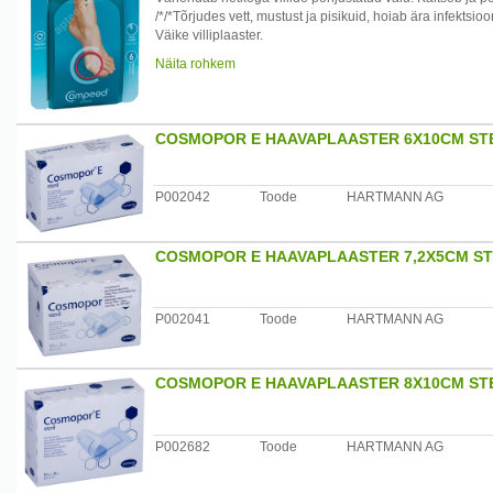
/*/*Tõrjudes vett, mustust ja pisikuid, hoiab ära infektsioo
Väike villiplaaster.
Näita rohkem
Maaletooja: AS Kodupaber, Tammsaare tee118B Tallinn
COSMOPOR E HAAVAPLAASTER 6X10CM STE
P002042
Toode
HARTMANN AG
COSMOPOR E HAAVAPLAASTER 7,2X5CM STE
P002041
Toode
HARTMANN AG
COSMOPOR E HAAVAPLAASTER 8X10CM STE
P002682
Toode
HARTMANN AG