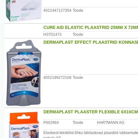
4021447127354
Toode
CURE AID ELASTIC PLAASTRID 25MM X 72M
HST01473
Toode
DERMAPLAST EFFECT PLAASTRID KONNASI
4052199272108
Toode
DERMAPLAST PLAASTER FLEXIBLE 6X10CM
P002964
Toode
HARTMANN AG
Elastsest tekstiilist õhku läbilaskvad plaastrid väiksem