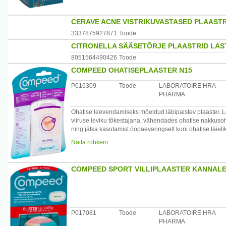
CERAVE ACNE VISTRIKUVASTASED PLAASTR
3337875927871
Toode
CITRONELLA SÄÄSETÕRJE PLAASTRID LAS
8051564490426
Toode
COMPEED OHATISEPLAASTER N15
P016309
Toode
LABORATOIRE HRA
PHARMA
Ohatise leevendamiseks mõeldud läbipaistev plaaster. L
viiruse leviku tõkestajana, vähendades ohatise nakkuso
ning jätka kasutamist ööpäevaringselt kuni ohatise täiel
Näita rohkem
Kasutamisjuhised:
Enne paigaldamist pese käed. Plaaster tuleb asetada kuiv
kattepaber. Seejärel eemalda ettevaatlikult, jälgides nool
COMPEED SPORT VILLIPLAASTER KANNALE
kaitstud. Aseta lahtine pool peegli abil ohatisele ja eema
või huulepulka. Jäta plaaster nahale seniks, kuni see is
Hoida lastele kättesaamatus kohas. Mitte kasutada suus j
P017081
Toode
LABORATOIRE HRA
Ohatiseplaaster, 15 tk. karbis
PHARMA