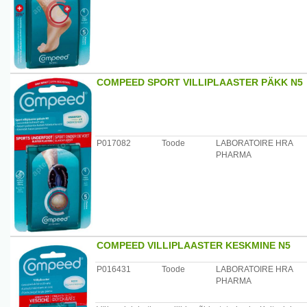
Tootja või tootja volitatud esindaja:
AS Kodupaber, A.H. Tammsaare tee 118b, Tallinn
Päritoluriik
Taani
COMPEED SPORT VILLIPLAASTER PÄKK N5
P017082
Toode
LABORATOIRE HRA
PHARMA
COMPEED VILLIPLAASTER KESKMINE N5
P016431
Toode
LABORATOIRE HRA
PHARMA