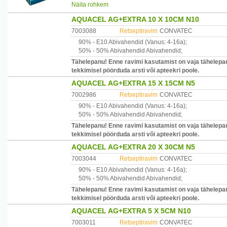
Näita rohkem
Kasutamine: Täiskasvanutel ja noorukitel alates 12.elu
palsamit (pähklisuurune hulk) rinnale ja seljale.
AQUACEL AG+EXTRA 10 X 10CM N10
Kui 4-5 päeva kasutamise järel enesetunne ei parane, tu
7003088
Retseptiravim
CONVATEC
90% -
E10
Abivahendid
(Vanus: 4-16a)
;
Hoiatused: Mitte kasutada imikutele,väikelastele ja lastel
50% -
50% Abivahendid
Abivahendid
;
kahjustatud nahale;astma ja läkaköha korral.
Vältida sattumist silma ja limaskestadele!Ninal ja limask
Tähelepanu! Enne ravimi kasutamist on vaja tähelepan
bronhiaalspasmid võivad tugevneda.Kõrvaltoimete ilmn
tekkimisel pöörduda arsti või apteekri poole.
kasutamiskõlblik 2 kuud.
AQUACEL AG+EXTRA 15 X 15CM N5
Tootjamaa: Saksamaa
7002986
Retseptiravim
CONVATEC
Maaletooja: AS Paira , Pae 8, Tallinn
90% -
E10
Abivahendid
(Vanus: 4-16a)
;
50% -
50% Abivahendid
Abivahendid
;
Tähelepanu! Enne ravimi kasutamist on vaja tähelepan
tekkimisel pöörduda arsti või apteekri poole.
AQUACEL AG+EXTRA 20 X 30CM N5
7003044
Retseptiravim
CONVATEC
90% -
E10
Abivahendid
(Vanus: 4-16a)
;
50% -
50% Abivahendid
Abivahendid
;
Tähelepanu! Enne ravimi kasutamist on vaja tähelepan
tekkimisel pöörduda arsti või apteekri poole.
AQUACEL AG+EXTRA 5 X 5CM N10
7003011
Retseptiravim
CONVATEC