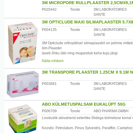
3M MICROPORE RULLPLAASTER 2,5CMX9,1
P020442
Toode
3M LABORATOIRES
SANTE
3M OPTICLUDE MAXI SILMAPLAASTER 5.7X8
P004135
Toode
3M LABORATOIRES
SANTE
3M Opticlude orthoptilisel silmaplaastril on pehme mittek
liim.Plaaster
laseb õhku läbi ning mugandub keha kuju järgi.
Otstarve:3M Opticlude orthoptilist silmaplaastrit kasutat
Näita rohkem
Ettevaatusabinõud:3M Opticlude orthoptilise silmaplaastr
seda ei saa
3M TRANSPORE PLAASTER 1.25CM X 9.1M N
kasutada eesmärgipäraselt.
Hoiutingimused:Parimate tulemuste saavutamiseks hoidke 
Päritolumaa:Poola
P003681
Toode
3M LABORATOIRES
Maaletooja:3M Branch Office, Mustamäe tee 4, Tallinn, E
SANTE
ABO KÜLMETUSPALSAM EUKALÜPT 50G
P006709
Toode
ABO PHARMA GMBH
Looduslik abivahend eeterlike õlidega külmetuse korral 
Koostis: Petrolatum, Pinus Sylvestris, Paraffiin, Camphor,