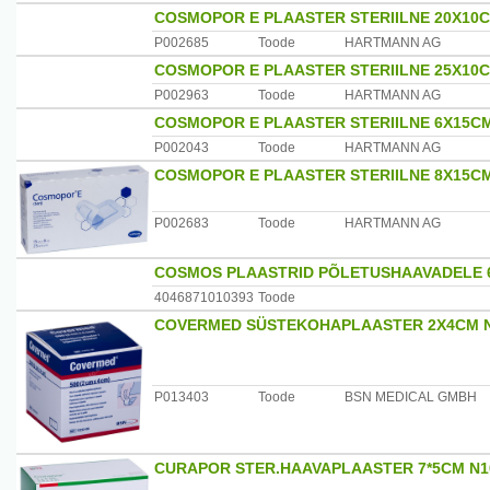
COSMOPOR E PLAASTER STERIILNE 20X10C
P002685
Toode
HARTMANN AG
COSMOPOR E PLAASTER STERIILNE 25X10C
P002963
Toode
HARTMANN AG
COSMOPOR E PLAASTER STERIILNE 6X15CM
P002043
Toode
HARTMANN AG
COSMOPOR E PLAASTER STERIILNE 8X15CM
P002683
Toode
HARTMANN AG
COSMOS PLAASTRID PÕLETUSHAAVADELE 
4046871010393
Toode
COVERMED SÜSTEKOHAPLAASTER 2X4CM 
P013403
Toode
BSN MEDICAL GMBH
CURAPOR STER.HAAVAPLAASTER 7*5CM N1