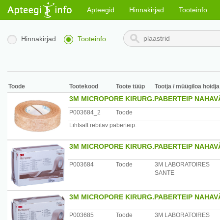
Apteegid
Hinnakirjad
Tooteinfo
Hinnakirjad
Tooteinfo
Toode
Tootekood
Toote tüüp
Tootja / müügiloa hoidja
3M MICROPORE KIRURG.PABERTEIP NAHAVÄ
P003684_2
Toode
Lihtsalt rebitav paberteip.
3M MICROPORE KIRURG.PABERTEIP NAHAVÄ
P003684
Toode
3M LABORATOIRES
SANTE
3M MICROPORE KIRURG.PABERTEIP NAHAVÄ
P003685
Toode
3M LABORATOIRES