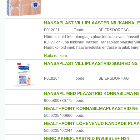
HANSAPLAST VILLIPLAASTER N5 /KANNALE
P012021
Toode
BEIERSDORF AG
Hüdrokolloid-tehnoloogiaga plaastrid kaitsevad tõhusalt õr
Kui vill on juba tekkinud, kaitseb Hansaplast plaaster vil
Hüdrokolloid imeb haavavedeliku endasse ja aitab kiir
Paranemise ajal on vill kindlalt mustuse ja bakterite eest 
Näita rohkem
Korrektsel kasutamisel on plaaster veekindel ja seda või
HANSAPLAST VILLIPLAASTRID SUURED N5
Plaaster on läbipaistev.
Kasutamine:
1. Puhasta ja kuivata katkine koht enne plaastri pealepane
P018204
Toode
BEIERSDORF AG
plaastri all salve, nahakreeme vms.
2. Eemalda plaastri küljest valge paber ja aseta plaaster
3. Et tervenemisprotsessi mitte katkestada, tuleks Hansapl
HANSAPL MED PLAASTRID KONNASILMA N8
Pakend: 5 plaastrit mõõdus 5,8 x 3,4 cm.
Tootja: Beiersdorf AG, 20245 Hamburg, Saksamaa.
9005800386775
Toode
HEALTHPOINT KONNASILMAPLAASTRID N6
5056235400660
Toode
HEALTHPOINT LÕHENENUD KANDADE PLAA
5056235402244
Toode
HERO AKNEPLAASTRID INVISIBLE+ N24