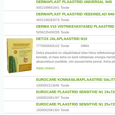
DERMAPLAST PLAASTRID UNIVERSAL N40
4052199661841
Toode
DERMAPLAST PLAASTRID VEEKINDLAD N40
4052199283579
Toode
DERMA V10 VISTRIKEVASTASED PLAASTRID
5056235400295
Toode
DETOX JALAPLAASTRID N10
7770000004102
Toode
HIINA
Detox plaastrid on väljatöötatud iidse Hiina refleksoloog
kinnitab, et meie keha on tulvil nähtamatu energia meri
akupunktuuri punktide, mis asuvad keha pinnal. Keha pin
energia vastavates organites, tugevdades neid. Organis
Näita rohkem
kõige alumistesse punktidesse – jalataldadesse. Taimse
akupunktuuri punktid. Sellisel õrnal moel toimibki organ
EUROCARE KONNASILMAPLAASTRID SALIT
Jalataldades lõppevad enamikud meie keha närviotsmed. 
1000002113646
Toode
Vastavalt sellele kuidas jalatallad hakkavad higistama,
EUROCARE PLAASTRID SENSITIVE N1 19x72M
padjakestesse. Kuid neid plaastreid ei pea just kasutama
õlgadel, liigestel ja lihastel.
1000002081297
Toode
EUROCARE PLAASTRID SENSITIVE N1 25x72
Kasutamine: kleepige plaastrid nahale enne magaminemis
sokid. Maksimaalse tulemuse saavutamiseks hoidke plaas
1000002081303
Toode
nahk ilma kreeme ja ihupiima kasutamata, sest need võ