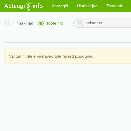
Apteegid
Hinnakirjad
Tooteinfo
Hinnakirjad
Tooteinfo
Valitud filtritele vastavad tulemused puuduvad.