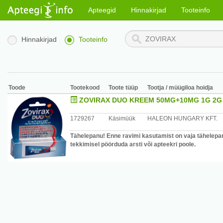
Apteegid
Hinnakirjad
Tooteinfo
Hinnakirjad
Tooteinfo
Toode
Tootekood
Toote tüüp
Tootja / müügiloa hoidja
ZOVIRAX DUO KREEM 50MG+10MG 1G 2G
1729267
Käsimüük
HALEON HUNGARY KFT.
Tähelepanu! Enne ravimi kasutamist on vaja tähelepan
tekkimisel pöörduda arsti või apteekri poole.