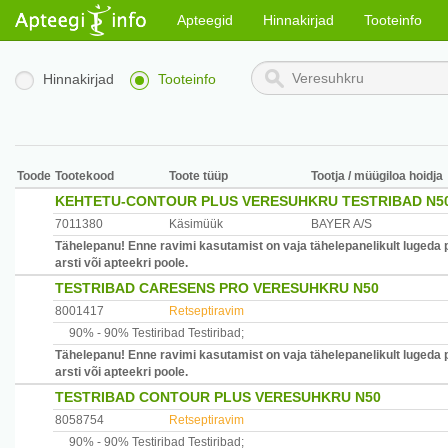
Apteegid
Hinnakirjad
Tooteinfo
Hinnakirjad
Tooteinfo
Toode
Tootekood
Toote tüüp
Tootja / müügiloa hoidja
KEHTETU-CONTOUR PLUS VERESUHKRU TESTRIBAD N50
7011380
Käsimüük
BAYER A/S
Tähelepanu! Enne ravimi kasutamist on vaja tähelepanelikult lugeda 
arsti või apteekri poole.
TESTRIBAD CARESENS PRO VERESUHKRU N50
8001417
Retseptiravim
90% -
90% Testiribad
Testiribad
;
Tähelepanu! Enne ravimi kasutamist on vaja tähelepanelikult lugeda 
arsti või apteekri poole.
TESTRIBAD CONTOUR PLUS VERESUHKRU N50
8058754
Retseptiravim
90% -
90% Testiribad
Testiribad
;