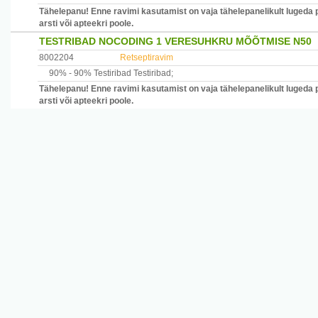
Tähelepanu! Enne ravimi kasutamist on vaja tähelepanelikult lugeda 
arsti või apteekri poole.
TESTRIBAD NOCODING 1 VERESUHKRU MÕÕTMISE N50
8002204
Retseptiravim
90% -
90% Testiribad
Testiribad
;
Tähelepanu! Enne ravimi kasutamist on vaja tähelepanelikult lugeda 
arsti või apteekri poole.