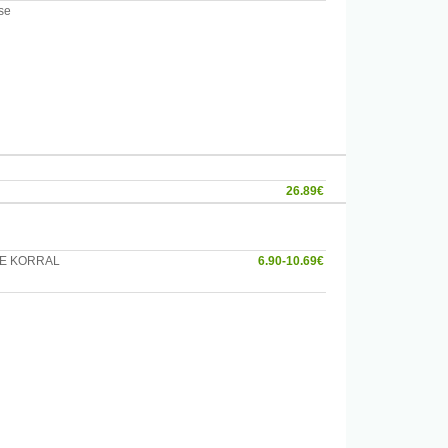
se
glütseriidi,
na-
26.89€
DE KORRAL
6.90-10.69€