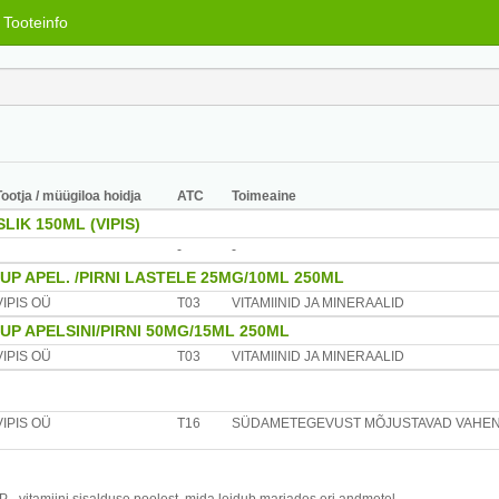
Tooteinfo
Tootja / müügiloa hoidja
ATC
Toimeaine
LIK 150ML (VIPIS)
-
-
P APEL. /PIRNI LASTELE 25MG/10ML 250ML
VIPIS OÜ
T03
VITAMIINID JA MINERAALID
P APELSINI/PIRNI 50MG/15ML 250ML
VIPIS OÜ
T03
VITAMIINID JA MINERAALID
VIPIS OÜ
T16
SÜDAMETEGEVUST MÕJUSTAVAD VAHEN