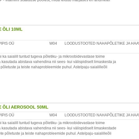
 P - vitamiini sisalduse poolest, mida leidub marjades eri andmetel
odsalt vereringele, aitavad veresooni laiendada, veresoonte seinu ja
 leidub arooniates eriti rohkesti joodi, mis on väga oluline
E ÕLI 10ML
ad tuntud just veresooni laiendava ja vererõhku alandava toime
VIPIS OÜ
W04
LOODUSTOOTED NAHAPÕLETIKE JA HA
päevas koos söögiga.
i ka saialill tuntud tugeva põletiku- ja mikroobidevastase toime
b: kuivatatud musta aroonia pulbrit 3g - 4,5g.
ea kasutada abistava vahendina nii sees- kui välispidiselt limaskesta ja
 põletuste ja teiste nahaprobleemide puhul. Astelpaju-saialilleõli
tus kohas. Ülitundlikkuse korral toote koostisosade suhtes ära
davalt! Toidulisand ei asenda mitmekesist toitu ja tervislikku
da päevas. Välispidiselt kanda õhukese kihina nahale.
kogus. Säilitada toatemperatuuril. Hoida kuivas.
tus kohas. Ülitundlikkuse korral toote koostisosade suhtes ära
vald, 75325 Harjumaa, Eesti
LE ÕLI AEROSOOL 50ML
VIPIS OÜ
W04
LOODUSTOOTED NAHAPÕLETIKE JA HA
statud astelpajuõli, rapsiõli, saialill.
i ka saialill tuntud tugeva põletiku- ja mikroobidevastase toime
ea kasutada abistava vahendina nii sees- kui välispidiselt limaskestade
vald, 75325 Harjumaa, Eesti
ete põletuste ja teiste nahaprobleemide puhul. Astelpaju-saialilleõli
uenemisele. Aerosooli on hea ja mugav kasutada limaskestadele ja