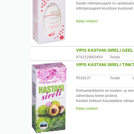
Hoiatused: hoida lastele kättesaama
Naiste intiimpesugeel on spetsiaals
ära
intiimpesugeeli koostisse kuuluvad
toodet kasuta. Säilitada
toatemperatuuril. Hoida jahedas.
Tänu nahaka kaitsvatele ja hoolda
Näita rohkem
Koostis: veistesüdamerohi, palderja
Koostis: Pesuainena- naatrium laure
magneesiumstearaat.
piimja komponendina- kopolümeeri, p
naatriumbensoaati ja kaaliumsorbaa
Tootja: OÜ Vipis, Veldi tee 2, Rae 
Hoiatused: ainult välispidiseks kas
VIPIS KASTANI-SIRELI GEEL
4742119003454
Toode
Tootja:OÜ Vipis, Veldi tee 2, Rae v
VIPIS KASTANI-SIRELI TI
P018137
Toode
Rahvameditsiinis on kastani- ja sire
vähendava toime poolest.
Kastani tinktuuri kasutatakse välispi
/*/*
Näita rohkem
Kasutamine: ainult välispidiselt! Lo
ühtlaselt nahale. Kasuta
kuni 3 korda päevas. Pihustamisel 
Hoiatused: mitte hoida otseses päik