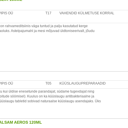
litada toatemperatuuril. Hoida jahedas peale avamist.
rv, kaselehed, altee juured, suur teeleht, pärnaõied, astelpaju
VIPIS OÜ
T17
VAHENDID KÜLMETUSE KORRAL
on rahvameditsiinis väga tuntud ja palju kasutatud kerge
oluks. Astelpajumahl ja mesi mõjuvad üldtoniseerivalt, jõudu
vald, 75325 Harjumaa, Eesti
t loksutada! Lastele 1 tl 3 korda päevas, täiskasvanutele 1 spl
tus kohas. Ülitundlikkuse korral toote koostisosade suhtes ära
litada toatemperatuuril. Hoida jahedas peale avamist.
VIPIS OÜ
T05
KÜÜSLAUGUPREPARAADID
rv, kaselehed, altee juured, suur teeleht, pärnaõied, astelpaju
u kui üldise enesetunde parandajat, südame tugevdajat ning
atoitude söömisel). Kuulus on ka küüslaugu antibakteriaalne ja
üslaugu tabletid sobivad naturaalse küüslaugu asendajaks. Üks
vald, 75325 Harjumaa, Eesti
ele.
as koos söögiga.
PALSAM AEROS 120ML
l. Hoida kuivas.