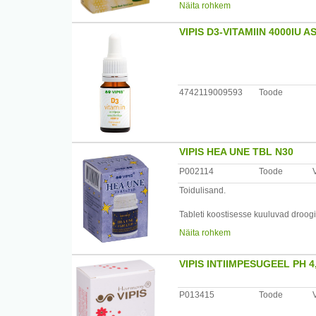
Näita rohkem
nahale pihustamiseks.
/*/*
VIPIS D3-VITAMIIN 4000IU
Kasutamine: enne tarvitamist loksuta
nahale või suu
limaskestale kuni 5 korda päevas.
Hoiatused: mitte hoida otseses päik
4742119009593
Toode
Koostis: astelpajuõli, saialilleõli, 
Tootja: OÜ Vipis, Veldi tee 2, Rae 
VIPIS HEA UNE TBL N30
P002114
Toode
Toidulisand.
Tableti koostisesse kuuluvad droog
toime poolest. Taimede üksteist t
Näita rohkem
erutust ja unes ärkamist. Tabletid ei
ärkamisjärgset uimasust. Tablette 
/*/*
VIPIS INTIIMPESUGEEL PH 
Kasutamine: üldjuhul 2 tabletti 30–6
tabletti
P013415
Toode
korraga.