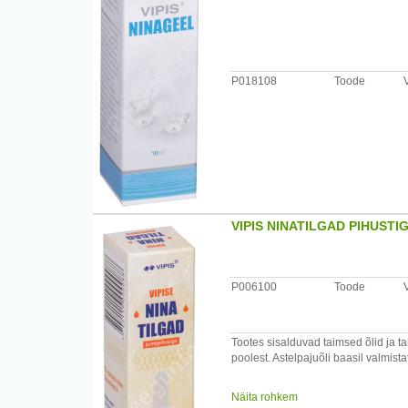
P018108
Toode
VIPIS NINATILGAD PIHUSTI
P006100
Toode
Tootes sisalduvad taimsed õlid ja ta
poolest. Astelpajuõli baasil valmist
Kasutamine: eemaldada pihusti kate
Näita rohkem
ettevaatlikult sisse hingates. Dose