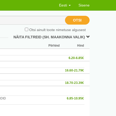
Eesti
Sisene
OTSI
Otsi ainult toote nimetuse algusest
NÄITA FILTREID (SH. MAAKONNA VALIK)
Piirhind
Hind
6.20-6.85€
16.60-21.79€
18.70-23.39€
DID
6.85-10.95€