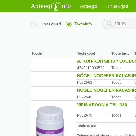
Apteegid
Hinnakirjad
Hinnakirjad
Tooteinfo
Toode
Tootekood
Toote tüüp
A. KÖH-KÖH SIIRUP LOODUS
4742119003522
Toode
NÕGEL NOGEFER RAUASIIRU
P022563
Toode
NÕGEL NOGEFER RAUASIIRU
P022545
Toode
VIPIS AROONIA TBL N80
P012670
Toode
Toidulisand.