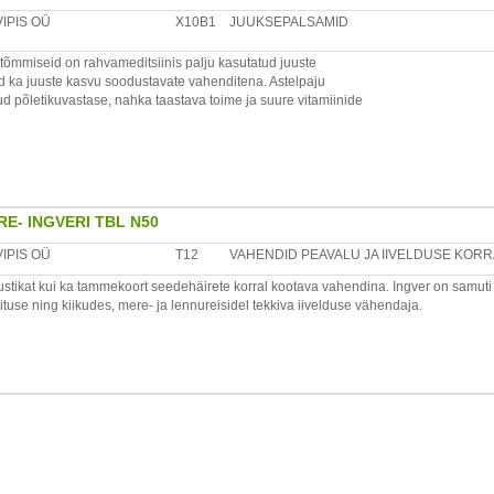
VIPIS OÜ
X10B1
JUUKSEPALSAMID
iumstearaat.
tõmmiseid on rahvameditsiinis palju kasutatud juuste
vald, 75325 Harjumaa, Eesti
id ka juuste kasvu soodustavate vahenditena. Astelpaju
d põletikuvastase, nahka taastava toime ja suure vitamiinide
aerosooli on hea kasutada kõõmavastase, juuste
kasvu soodustava vahendina. Toidab ja aktiveerib peanaha
b desinfitseerivat-, põletikuvastast- ja nahka taastavat toimet.
alda pihusti kate, ballooni püsti hoides pihusta ühtlaselt ja
E- INGVERI TBL N50
. Lase mõjuda võimaluse korral vähemalt 24 tundi ja seejärel
VIPIS OÜ
T12
VAHENDID PEAVALU JA IIVELDUSE KORR
ustikat kui ka tammekoort seedehäirete korral kootava vahendina. Ingver on samuti
tus kohas. Ülitundlikkuse korral toote koostisosade suhtes
tuse ning kiikudes, mere- ja lennureisidel tekkiva iivelduse vähendaja.
a toatemperatuuril, kuid mitte üle 50°C.
kuid mitte rohkem kui 6 tabletti päevas.
itud vesi, etanool, humal, kõrvenõges, piparmünt, surveaine
l. Hoida kuivas.
t, maltodekstriin, muskaatpähkel, mustikad, tammekoor.
vald, 75325 Harjumaa, Eesti
vald, 75325 Harjumaa, Eesti www.vipis.eu