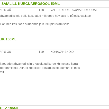
- SAIALILL KURGUAEROSOOL 50ML
vald, 75325 Harjumaa, Eesti
VIPIS OÜ
T18
VAHENDID KURGUVALU KORRAL
 rahvameditsiinis palju kasutatud mikroobe hävitava ja põletikuvastase
li on hea kasutada suuõõnde ja kurku pihustamiseks.
, eemalda pihusti kate ja ballooni püsti hoides pihusta ühtlaselt suu
LIK 150ML
esevalguses. Hoida toatemperatuuril, kuid mitte üle 50°C.
VIPIS OÜ
T19
KÖHAVAHENDID
lletinktuur, glütseriin, surveaine Dymel 134A/P.
äbi aegade rahvameditsiinis kasutatud kerge külmetuse korral,
vald, 75325 Harjumaa, Eesti
ähendamiseks. Siirupi koostises olevad astelpajumahl ja mesi
alt.
lt loksutada! Lapsed alla 14.eluaasta - 1 tl 3 korda päevas,
tus kohas. Ülitundlikkuse korral toote koostisosade suhtes
SLIK 150ML