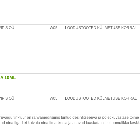
VIPIS OÜ
W05
LOODUSTOOTED KÜLMETUSE KORRAL
GA 10ML
VIPIS OÜ
W05
LOODUSTOOTED KÜLMETUSE KORRAL
ruvaigu tinktuur on rahvameditsiinis tuntud desinfitseeriva ja põletikuvastase toime
atud ninatilgad ei kuivata nina limaskesta ja aitavad taastada selle loomulikku kesk
, sulgeda üks ninasõõre ning pihustada ninatilku teise sõõrmesse samal ajal
eritakse pumppihustiga kuni 3 korda päevas.