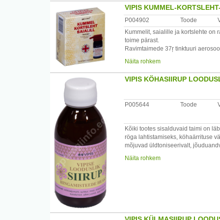
VIPIS KUMMEL-KORTSLEHT
Tootja: OÜ Vipis, Veldi tee 2, Rae 
P004902
Toode
Kummelit, saialille ja kortslehte on
toime pärast.
Ravimtaimede 37ŗ tinktuuri aerosoo
/*/*
Näita rohkem
Kasutamine: enne tarvitamist loksuta
limaskestale.
VIPIS KÖHASIIRUP LOODUS
Kasuta kuni 5 korda päevas.
Hoiatused: mitte hoida otseses päik
P005644
Toode
Koostis: kummeli-, kortslehe-, saiali
Kõiki tootes sisalduvaid taimi on l
Tootja: OÜ Vipis, Veldi tee 2, Rae 
röga lahtistamiseks, köhaärrituse v
mõjuvad üldtoniseerivalt, jõuduandv
/*/*
Näita rohkem
Kasutamine: enne tarvitamist tugeva
täiskasvanud - 1 spl 3-5
korda päevas.
Hoiatused: hoida lastele kättesaama
ära
toodet kasuta. Mitte
VIPIS KÜLMASIIRUP LOODU