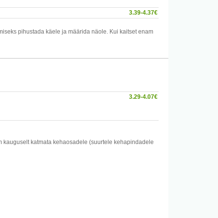
3.39-4.37€
miseks pihustada käele ja määrida näole. Kui kaitset enam
kku ega kriimustustele. Mitte kanda silmade- ja
e korral. Mitte kasutada kinnistes ruumides. Vältida udu
3.29-4.07€
5cm kauguselt katmata kehaosadele (suurtele kehapindadele
 töödeldud piirkonnad vee ja seebiga.