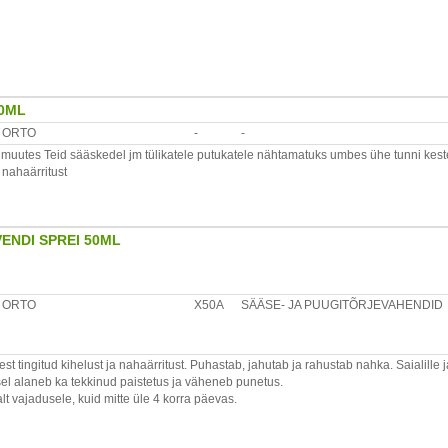
ui olmeprügi.
50ML
ORTO
-
-
 muutes Teid sääskedel jm tülikatele putukatele nähtamatuks umbes ühe tunni kest
nahaärritust
ENDI SPREI 50ML
eks ka lastele ja kasutamiseks korduvalt päeva jooksul
ja lõhna vaba
ORTO
X50A
SÄÄSE- JA PUUGITÕRJEVAHENDID
rida nahale.Näole kandmiseks pihustada käele või salvrätikule ja määrida näole.
avadele.Vältida silmasattumist ja sissehingamist. Kasutada vertikaalasendis.
tingitud kihelust ja nahaärritust. Puhastab, jahutab ja rahustab nahka. Saialille
sel alaneb ka tekkinud paistetus ja väheneb punetus.
 vajadusele, kuid mitte üle 4 korra päevas.