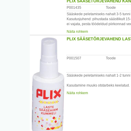
PLIX SÄÄSETÕRJEVAHEND KAN
P001435
Toode
Sääskede peletamiseks nahalt 3-5 tunni k
Kasutusjuhend: pihustada säästlikult 15
ei vajata, pesta töödeldud piirkonnad ve
Mitte kasutada alla 3 a. lastel! Kasutami
Näita rohkem
suuümbrusesse, kaenla alla, põlveõndlas
PLIX SÄÄSETÕRJEVAHEND LAS
sissehingamist. Vältida kokkupuudet sünte
P001507
Toode
Sääskede peletamiseks nahalt 1-2 tunni 
Kasutamine muuks otstarbeks keelatud. K
paiguti) või naturaalsest kiust riietele.
Näita rohkem