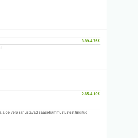
3.89-4.76€
el
2.65-4.10€
Mitte kanda silmade ja suuümbrusesse. Ei soovita kasutada
 ja aloe vera rahustavad sääsehammustustest tingitud