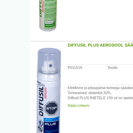
Esmaabi: igasuguse ärrituse korral lõpe
avatult. Eemaldada kontaktläätsed. Kaebu
Säilitamine: hoida temperatuuril 0-25C, o
Jäätmekäitlus: tühjad pudelid käidelda k
Tootja: Lybar, a.s
DIFFUSIL PLUS AEROSOOL SÄ
P011516
Toode
Efektiivne ja pikaajalise toimega sääske
Toimeained: detamiid 20%,
Diffusil PLUS RIIETELE 150 ml on spetsiaa
Kasutatakse AINULT RIIETEL.
Näita rohkem
Toode tagab pikaajalise ja tõhusa mõju ri
Kergelt parfümeeritud.
Esmaabi: igasuguse ärrituse korral lõpe
avatult. Eemaldada kontaktläätsed. Kaebu
Säilitamine: hoida temperatuuril 0-25C, o