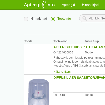
Apteegid
Hinnakirjad
Hinnakirjad
Tooteinfo
Toode
Tootekood
Toote tüüp
AFTER BITE KIDS PUTUKAHAM
044224610805
Toode
Rahustav kreem lastele putukahammustu
Õrnatoimeline kreem sisaldab aaloed, te
Koostis:Aqua , PEG-3, sorbitan stearate
Aloe barbadensis extract, Oleth-10 phosp
Näita rohkem
DIFFUSIL AER SÄÄSETÕRJEVA
Kasutamine:Täiskasvanutele ja lastele 
kohtade määrimiseks.Kui sügeleb,võib mä
tõmmake kindlasti välja mesilase nõel.
After Bite Kids kreemi võib kasutada ka
P011518
Toode
Hoiatus:Ainult välispidiseks kasutamise
Mitte alla neelata!