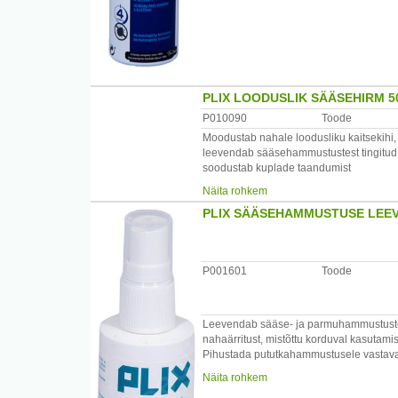
Jäätmekäitlus: tühjad pudelid käidelda k
Tootja: Lybar, a.s
PLIX LOODUSLIK SÄÄSEHIRM 
P010090
Toode
Moodustab nahale loodusliku kaitsekihi,
leevendab sääsehammustustest tingitud 
soodustab kuplade taandumist
muudab naha pehmeks ja elastseks
Näita rohkem
ei jäta nahka rasvaseks
PLIX SÄÄSEHAMMUSTUSE LEEV
sobib peanahale
juustele kanda väike kogus
tänu pehmele koostisele sobib kasutamis
on konservandi- ning sünteetilise värvi 
P001601
Toode
Pihustada katmata kehaosadele ning mää
alla aastastel lastel. Mitte pihustada ha
Leevendab sääse- ja parmuhammustustest 
nahaärritust, mistõttu korduval kasutami
Pihustada pututkahammustusele vastavalt
Alla 2 a. lastele mittesoovitav.
Näita rohkem
Veritsevatele kupladele mitte pihustada.