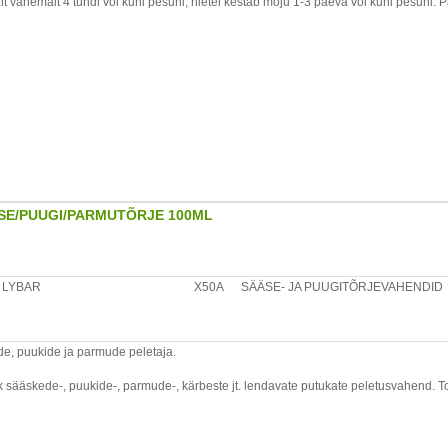
 vähemalt 4 tundi või kuni pesuni, riietel kestab mõju 1-3 päeva või kuni pesuni.
ide peletaja matkajate ja metsameeste seas. Mitmetes ajakirjades avaldatud sõltu
ikohale.
a pudelit. Pihustada sujuvalt katmata nahale umbes 30cm kauguselt ja hõõruda laia
äed riiete alt. Riiete töötlemisel pole vaja vahendit käega üle hõõruda. Toode ei kahjust
väikesel tükil.
vahendit mõõdukalt. Lastele sobib sääse- ja puugipeletuseks vahend:" Diffusil Repel
ra söö, joo ega suitseta. Peale kasutamist pese käed vee ja seebiga. Ära pihusta pä
st kaitstuna.
htlik. Eriti tuleohtlik. Väga mürgine veeorganismidele, võib põhjustada pikaajalist ve
b biotsiidi. Enne kasutamist tutvuda kasutusjuhendiga. Reg.nr. 0405/08. Hoida last
amist. Vältida silma sattumist. Kemikaali allaneelamise korral pöörduda arsti poole 
ÄSE/PUUGI/PARMUTÕRJE 100ML
tada toote kasutamine ning pesta nahk vee ja seebiga. Silma sattumisel pese rohk
ste jätkamisel pöörduda silmaarstile. Allaneelamisel: oksendamist mitte esile kut
tsese päikesepaiste eest kaitstuna, vältida temperatuuri tõusu üle 50C. Tühja pudel
ui olmeprügi.
LYBAR
X50A
SÄÄSE- JA PUUGITÕRJEVAHENDID
de, puukide ja parmude peletaja.
 sääskede-, puukide-, parmude-, kärbeste jt. lendavate putukate peletusvahend. T
endit võib pihustada nii riietele kui nahale. Toode mõjub putukatele peletavalt ca 
kstrakte, mis on jahutava ja antibakteriaalse toimega, takistades naha kuivamist j