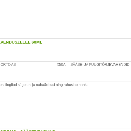
EVENDUSZELEE 60ML
ORTO AS
X50A
SÄÄSE- JA PUUGITÕRJEVAHENDID
 tingitud sügelust ja nahaärritust ning rahustab nahka.