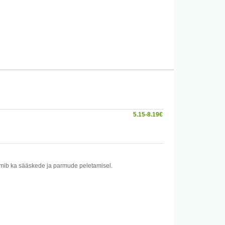
e voolava vee all vähemalt 15min, hoides silmalaugusid
suda. Pöörduda koheselt arsti poole.
it mitte põletada ega läbi torgata.
5.15-8.19€
toimib ka sääskede ja parmude peletamisel.
e voolava vee all vähemalt 15min, hoides silmalaugusid
suda. Pöörduda koheselt arsti poole.
it mitte põletada ega läbi torgata.