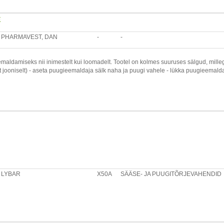
E
PHARMAVEST, DAN
-
-
ldamiseks nii inimestelt kui loomadelt. Tootel on kolmes suuruses sälgud, mill
jooniselt) - aseta puugieemaldaja sälk naha ja puugi vahele - lükka puugieemaldaja
emaldajat võib kasutada ka mesilase nõela eemaldamiseks - on käepärane, mugav
LYBAR
X50A
SÄÄSE- JA PUUGITÕRJEVAHENDID