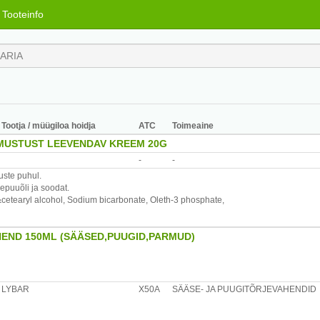
Tooteinfo
Tootja / müügiloa hoidja
ATC
Toimeaine
MUSTUST LEEVENDAV KREEM 20G
-
-
ste puhul.
epuuõli ja soodat.
&cetearyl alcohol, Sodium bicarbonate, Oleth-3 phosphate,
hate, Eucalyptus globulus oil, Melaleuca alternifolia oil, Tocopheryl acetate, Dime
HEND 150ML (SÄÄSED,PUUGID,PARMUD)
alates 2.eluaastast putukahammustuse või nõelamise
ärida korduvalt.Enne After Bite Kids kreemiga määrimist ,
 nõgese või meduusikõrvetuse puhul.
LYBAR
X50A
SÄÄSE- JA PUUGITÕRJEVAHENDID
ks!Vältida kokkupuudet silmadega!