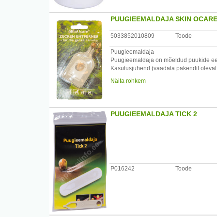
PUUGIEEMALDAJA SKIN OCAR
5033852010809
Toode
Puugieemaldaja
Puugieemaldaja on mõeldud puukide eema
Kasutusjuhend (vaadata pakendil olevalt 
desinfitseeri hammustuse koht - puugie
Näita rohkem
PUUGIEEMALDAJA TICK 2
P016242
Toode