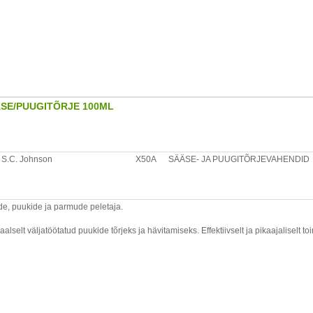
tada toote kasutamine ning pesta nahk vee ja seebiga. Silma sattumisel pese rohk
ste jätkamisel pöörduda silmaarstile. Allaneelamisel: oksendamist mitte esile kut
tsese päikesepaiste eest kaitstuna, vältida temperatuuri tõusu üle 50C. Tühja pudel
ui olmeprügi.
ÄSE/PUUGITÕRJE 100ML
S.C. Johnson
X50A
SÄÄSE- JA PUUGITÕRJEVAHENDID
de, puukide ja parmude peletaja.
lselt väljatöötatud puukide tõrjeks ja hävitamiseks. Effektiivselt ja pikaajaliselt 
ietel kuni 4 tundi või kuni riiete pesemiseni.
tada toote kasutamine ning pesta nahk vee ja seebiga. Silma sattumisel pese rohk
ste jätkamisel pöörduda silmaarstile. Allaneelamisel: oksendamist mitte esile kut
tsese päikesepaiste eest kaitstuna, vältida temperatuuri tõusu üle 50C. Tühja pudel