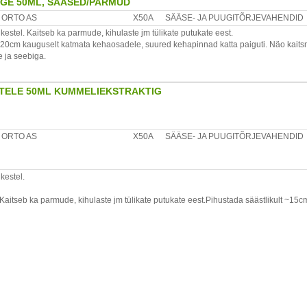
GE 50ML, SÄÄSED/PARMUD
ORTO AS
X50A
SÄÄSE- JA PUUGITÕRJEVAHENDID
estel. Kaitseb ka parmude, kihulaste jm tülikate putukate eest.
-20cm kauguselt katmata kehaosadele, suured kehapinnad katta paiguti. Näo kaits
e ja seebiga.
st ei soovitata rasedatele ja rinnaga toitvatele emadele. Toodet ei tohi pihustada nä
se ja sügavatesse nahakurdudesse. Mitte kasutada nahaärrituse k.a päikesepõletus
TELE 50ML KUMMELIEKSTRAKTIG
etiliste ja plastmaterjalidega.
ORTO AS
X50A
SÄÄSE- JA PUUGITÕRJEVAHENDID
kestel.
aitseb ka parmude, kihulaste jm tülikate putukate eest.Pihustada säästlikult ~1
Näo kaitsmiseks pihustada käele ja määrida näole. Kui kaitset enam ei vajata, pesta