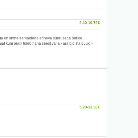
2.40-10.79€
ega on lihtne eemaldada erineva suurusega puuke.
t kuni puuk tuleb naha seest välja - ära pigista puuki -
 kaasas kanda - toode on patendeeritud
5.90-12.50€