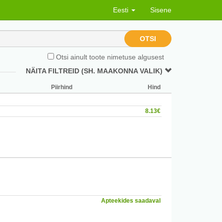
Eesti
Sisene
OTSI
Otsi ainult toote nimetuse algusest
NÄITA FILTREID (SH. MAAKONNA VALIK)
Piirhind
Hind
8.13€
thicone.
Apteekides saadaval