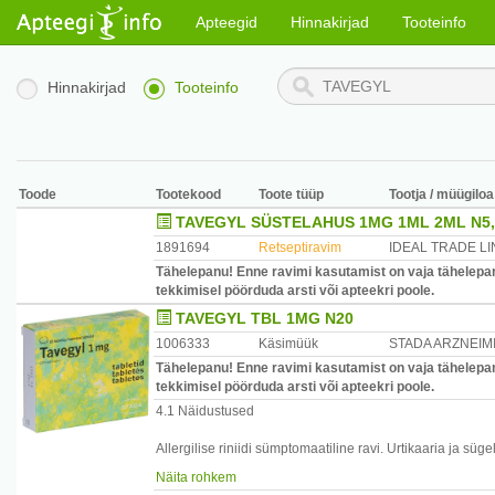
Apteegid
Hinnakirjad
Tooteinfo
Hinnakirjad
Tooteinfo
Toode
Tootekood
Toote tüüp
Tootja / müügiloa
TAVEGYL SÜSTELAHUS 1MG 1ML 2ML N5,
1891694
Retseptiravim
IDEAL TRADE L
Tähelepanu! Enne ravimi kasutamist on vaja tähelepan
tekkimisel pöörduda arsti või apteekri poole.
TAVEGYL TBL 1MG N20
1006333
Käsimüük
STADA ARZNEIM
Tähelepanu! Enne ravimi kasutamist on vaja tähelepan
tekkimisel pöörduda arsti või apteekri poole.
4.1 Näidustused
Allergilise riniidi sümptomaatiline ravi. Urtikaaria ja sü
ravi.
Näita rohkem