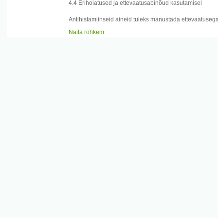
4.4 Erihoiatused ja ettevaatusabinõud kasutamisel
Antihistamiinseid aineid tuleks manustada ettevaatusega
- kellel on kitsanurga glaukoom,
Näita rohkem
1
- stenoseeriv peptiline haavand,
- püloroduodenaalne obstruktsioon,
- eesnäärme hüpertroofia uriini retentsiooniga või põiek
Tavegyl tabletid sisaldavad laktoosi, mistõttu ei soovita
päriliku galaktoosi talumatuse, laktaasi puuudulikkuse v