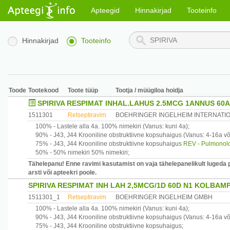
Apteegid
Hinnakirjad
Tooteinfo
Hinnakirjad
Tooteinfo
Toode
Tootekood
Toote tüüp
Tootja / müügiloa hoidja
SPIRIVA RESPIMAT INHAL.LAHUS 2.5MCG 1ANNUS 60
1511301
Retseptiravim
BOEHRINGER INGELHEIM INTERNATI
100% -
Lastele alla 4a.
100% nimekiri
(Vanus: kuni 4a)
;
90% -
J43, J44
Krooniline obstruktiivne kopsuhaigus
(Vanus: 4-16a või
75% -
J43, J44
Krooniline obstruktiivne kopsuhaigus
REV - Pulmonolo
50% -
50% nimekiri
50% nimekiri
;
Tähelepanu! Enne ravimi kasutamist on vaja tähelepanelikult lugeda 
arsti või apteekri poole.
SPIRIVA RESPIMAT INH LAH 2,5MCG/1D 60D N1 KOLBAM
1511301_1
Retseptiravim
BOEHRINGER INGELHEIM GMBH
100% -
Lastele alla 4a.
100% nimekiri
(Vanus: kuni 4a)
;
90% -
J43, J44
Krooniline obstruktiivne kopsuhaigus
(Vanus: 4-16a või
75% -
J43, J44
Krooniline obstruktiivne kopsuhaigus
;