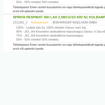
50% -
50% nimekiri
50% nimekiri
;
Tähelepanu! Enne ravimi kasutamist on vaja tähelepanelikult lugeda 
arsti või apteekri poole.
SPIRIVA RESPIMAT INH LAH 2,5MCG/1D 60D N1 KOLBAM
1511301_2
Retseptiravim
BOEHRINGER INGELHEIM GMBH
100% -
Lastele alla 4a.
100% nimekiri
(Vanus: kuni 4a)
;
90% -
J43, J44
Krooniline obstruktiivne kopsuhaigus
(Vanus: 4-16a või
75% -
J43, J44
Krooniline obstruktiivne kopsuhaigus
;
50% -
50% nimekiri
50% nimekiri
;
Tähelepanu! Enne ravimi kasutamist on vaja tähelepanelikult lugeda 
arsti või apteekri poole.