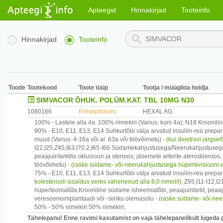
Apteegid
Hinnakirjad
Tooteinfo
Hinnakirjad
Tooteinfo
Toode
Tootekood
Toote tüüp
Tootja / müügiloa hoidja
SIMVACOR ÕHUK. POLÜM.KAT. TBL 10MG N30
1080166
Retseptiravim
HEXAL AG
100% -
Lastele alla 4a.
100% nimekiri
(Vanus: kuni 4a)
;
N18
Kroonilin
90% -
E10, E11, E13, E14
Suhkurtõbi välja arvatud insuliin-rea prepa
muud
(Vanus: 4-16a või al. 63a või töövõimetu)
- (kui dieetravi järgse
I22,I25,Z45,I63,I70.2,I65-I66
Südamekahjustusega/Neerukahjustusega hü
peaajuinfarktita oklusioon ja stenoos, jäsemete arterite ateroskleroo
töövõimetu)
- (raske südame- või neerukahjustusega hüpertensiooni 
75% -
E10, E11, E13, E14
Suhkurtõbi välja arvatud insuliin-rea prepa
kolesterooli sisaldus veres vähenenud alla 8,0 mmol/l)
;
Z95,I11-I12,I2
hüpertooniatõbi,Krooniline südame isheemiatõbi, peaajuinfarkt, peaaju
veresooneimplantaadi või -siiriku olemasolu
- (raske südame- või nee
50% -
50% nimekiri
50% nimekiri
;
Tähelepanu! Enne ravimi kasutamist on vaja tähelepanelikult lugeda 