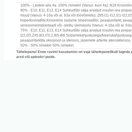
100% -
Lastele alla 4a.
100% nimekiri
(Vanus: kuni 4a)
;
N18
Kroonilin
90% -
E10, E11, E13, E14
Suhkurtõbi välja arvatud insuliin-rea prepa
muud
(Vanus: 4-16a või al. 63a või töövõimetu)
;
Z95,I11-I12,I21-I22,I2
hüpertooniatõbi,Krooniline südame isheemiatõbi, peaajuinfarkt, peaaju
veresooneimplantaadi või -siiriku olemasolu
(Vanus: 4-16a või al. 63a
75% -
E10, E11, E13, E14
Suhkurtõbi välja arvatud insuliin-rea prepa
I22,I25,Z45,I63,I70.2,I65-I66
Südamekahjustusega/Neerukahjustusega hü
peaajuinfarktita oklusioon ja stenoos, jäsemete arterite ateroskleroo
50% -
50% nimekiri
50% nimekiri
;
Tähelepanu! Enne ravimi kasutamist on vaja tähelepanelikult lugeda 
arsti või apteekri poole.