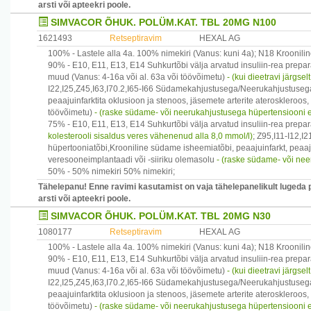
arsti või apteekri poole.
SIMVACOR ÕHUK. POLÜM.KAT. TBL 20MG N100
1621493
Retseptiravim
HEXAL AG
100% -
Lastele alla 4a.
100% nimekiri
(Vanus: kuni 4a)
;
N18
Kroonilin
90% -
E10, E11, E13, E14
Suhkurtõbi välja arvatud insuliin-rea prepa
muud
(Vanus: 4-16a või al. 63a või töövõimetu)
- (kui dieetravi järgse
I22,I25,Z45,I63,I70.2,I65-I66
Südamekahjustusega/Neerukahjustusega hü
peaajuinfarktita oklusioon ja stenoos, jäsemete arterite ateroskleroo
töövõimetu)
- (raske südame- või neerukahjustusega hüpertensiooni 
75% -
E10, E11, E13, E14
Suhkurtõbi välja arvatud insuliin-rea prepa
kolesterooli sisaldus veres vähenenud alla 8,0 mmol/l)
;
Z95,I11-I12,I2
hüpertooniatõbi,Krooniline südame isheemiatõbi, peaajuinfarkt, peaaju
veresooneimplantaadi või -siiriku olemasolu
- (raske südame- või nee
50% -
50% nimekiri
50% nimekiri
;
Tähelepanu! Enne ravimi kasutamist on vaja tähelepanelikult lugeda 
arsti või apteekri poole.
SIMVACOR ÕHUK. POLÜM.KAT. TBL 20MG N30
1080177
Retseptiravim
HEXAL AG
100% -
Lastele alla 4a.
100% nimekiri
(Vanus: kuni 4a)
;
N18
Kroonilin
90% -
E10, E11, E13, E14
Suhkurtõbi välja arvatud insuliin-rea prepa
muud
(Vanus: 4-16a või al. 63a või töövõimetu)
- (kui dieetravi järgse
I22,I25,Z45,I63,I70.2,I65-I66
Südamekahjustusega/Neerukahjustusega hü
peaajuinfarktita oklusioon ja stenoos, jäsemete arterite ateroskleroo
töövõimetu)
- (raske südame- või neerukahjustusega hüpertensiooni 