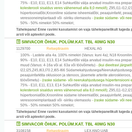
75% -
E10, E11, E13, E14
Suhkurtõbi välja arvatud insuliin-rea prepa
kolesterooli sisaldus veres vähenenud alla 8,0 mmol/l)
;
Z95,I11-I12,I2
hüpertooniatõbi,Krooniline südame isheemiatõbi, peaajuinfarkt, peaaju
veresooneimplantaadi või -siiriku olemasolu
- (raske südame- või nee
50% -
50% nimekiri
50% nimekiri
;
Tähelepanu! Enne ravimi kasutamist on vaja tähelepanelikult lugeda 
arsti või apteekri poole.
SIMVACOR ÕHUK. POLÜM.KAT. TBL 40MG N30
1129700
Retseptiravim
HEXAL AG
100% -
Lastele alla 4a.
100% nimekiri
(Vanus: kuni 4a)
;
N18
Kroonilin
90% -
E10, E11, E13, E14
Suhkurtõbi välja arvatud insuliin-rea prepa
muud
(Vanus: 4-16a või al. 63a või töövõimetu)
- (kui dieetravi järgse
I22,I25,Z45,I63,I70.2,I65-I66
Südamekahjustusega/Neerukahjustusega hü
peaajuinfarktita oklusioon ja stenoos, jäsemete arterite ateroskleroo
töövõimetu)
- (raske südame- või neerukahjustusega hüpertensiooni 
75% -
E10, E11, E13, E14
Suhkurtõbi välja arvatud insuliin-rea prepa
kolesterooli sisaldus veres vähenenud alla 8,0 mmol/l)
;
Z95,I11-I12,I2
hüpertooniatõbi,Krooniline südame isheemiatõbi, peaajuinfarkt, peaaju
veresooneimplantaadi või -siiriku olemasolu
- (raske südame- või nee
50% -
50% nimekiri
50% nimekiri
;
Tähelepanu! Enne ravimi kasutamist on vaja tähelepanelikult lugeda 
arsti või apteekri poole.
SIMVACOR ÕHUK. POLÜM.KAT. TBL 40MG N30
3108158
Retseptiravim
LEX ANO UAB