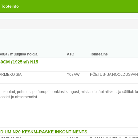
Tooteinfo
ootja / müügiloa hoidja
ATC
Toimeaine
0CM (1925ml) N15
ARMEKO SIA
Y08AW
PÕETUS- JA HOOLDUSVA
ttekootud, pehmest polüpropüleenkiust kangast, mis laseb läbi niiskust ja säilitab k
assist ja absorbendist.
DIUM N20 KESKM-RASKE INKONTINENTS