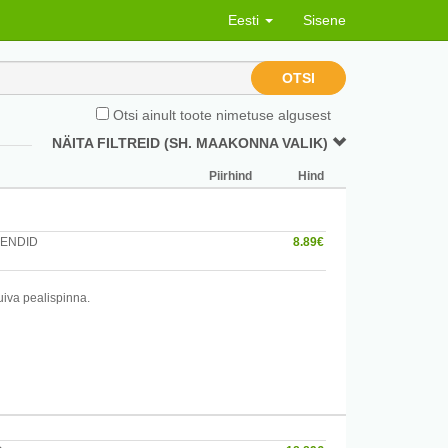
Eesti
Sisene
OTSI
Otsi ainult toote nimetuse algusest
NÄITA FILTREID (SH. MAAKONNA VALIK)
Piirhind
Hind
HENDID
8.89€
uiva pealispinna.