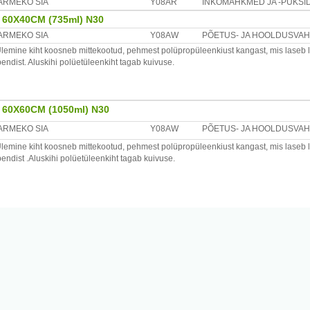
ARMEKO SIA
Y08AR
INKOMÄHKMED JA -PÜKSI
60X40CM (735ml) N30
ARMEKO SIA
Y08AW
PÕETUS- JA HOOLDUSVA
emine kiht koosneb mittekootud, pehmest polüpropüleenkiust kangast, mis laseb läbi
endist. Aluskihi polüetüleenkiht tagab kuivuse.
60X60CM (1050ml) N30
ARMEKO SIA
Y08AW
PÕETUS- JA HOOLDUSVA
emine kiht koosneb mittekootud, pehmest polüpropüleenkiust kangast, mis laseb läbi
bendist .Aluskihi polüetüleenkiht tagab kuivuse.