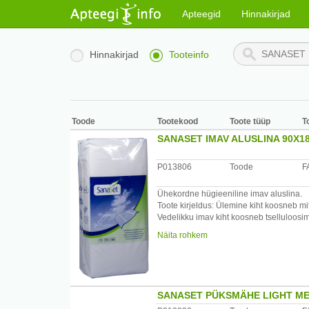
Apteegid
Hinnakirjad
Hinnakirjad
Tooteinfo
Toode
Tootekood
Toote tüüp
T
SANASET IMAV ALUSLINA 90X18
P013806
Toode
F
Ühekordne hügieeniline imav aluslina.
Toote kirjeldus: Ülemine kiht koosneb mi
Vedelikku imav kiht koosneb tselluloosim
Aluskihi polüetüleenkiht tagab kuivuse.
Näita rohkem
Toodetud : Euroopa Liidus
SANASET PÜKSMÄHE LIGHT ME