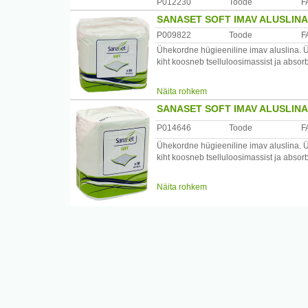
P012230
Toode
F
SANASET SOFT IMAV ALUSLINA 
P009822
Toode
F
Ühekordne hügieeniline imav aluslina. Ül
kiht koosneb tselluloosimassist ja absorb
Toodetud : Euroopa Liidus
Näita rohkem
SANASET SOFT IMAV ALUSLINA 
P014646
Toode
F
Ühekordne hügieeniline imav aluslina. Ül
kiht koosneb tselluloosimassist ja absor
Toodetud : Euroopa Liidus
Näita rohkem