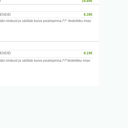
D
18.89€
HENDID
6.39€
 niiskust ja säilitab kuiva pealispinna./*/* Vedelikku imav
HENDID
8.19€
 niiskust ja säilitab kuiva pealispinna./*/*Vedelikku imav