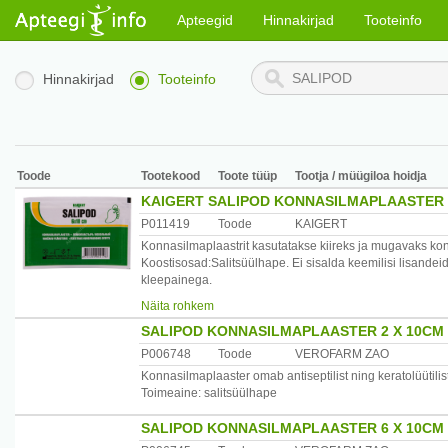
Apteegid
Hinnakirjad
Tooteinfo
Hinnakirjad
Tooteinfo
Toode
Tootekood
Toote tüüp
Tootja / müügiloa hoidja
KAIGERT SALIPOD KONNASILMAPLAASTER
P011419
Toode
KAIGERT
Konnasilmaplaastrit kasutatakse kiireks ja mugavaks 
Koostisosad:Salitsüülhape. Ei sisalda keemilisi lisandeid
kleepainega.
Kasutamine: Tehke soe jalavann ja asetage plaaster kon
Näita rohkem
Vajadusel võib protseduuri korrata 3-4 korda kuni kon
SALIPOD KONNASILMAPLAASTER 2 X 10CM
Hoolikalt lugege läbi kasutusjuhend või info pakendi peal
P006748
Toode
VEROFARM ZAO
Säilitamine: Kuivas ja valguse eest kaitstud kohas.
Konnasilmaplaaster omab antiseptilist ning keratolüütili
Toimeaine: salitsüülhape
Valmistaja: Kaigert AS, Haigla 4A, 74116 Maardu, Eesti.
SALIPOD KONNASILMAPLAASTER 6 X 10CM