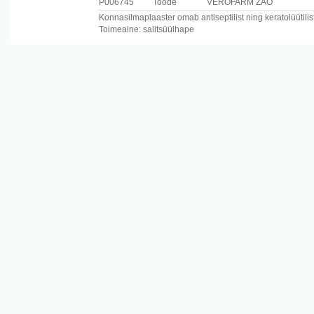
P006745
Toode
VEROFARM ZAO
Konnasilmaplaaster omab antiseptilist ning keratolüütili
Toimeaine: salitsüülhape