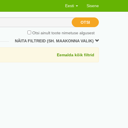
Eesti
Sisene
OTSI
Otsi ainult toote nimetuse algusest
NÄITA FILTREID (SH. MAAKONNA VALIK)
Eemalda kõik filtrid