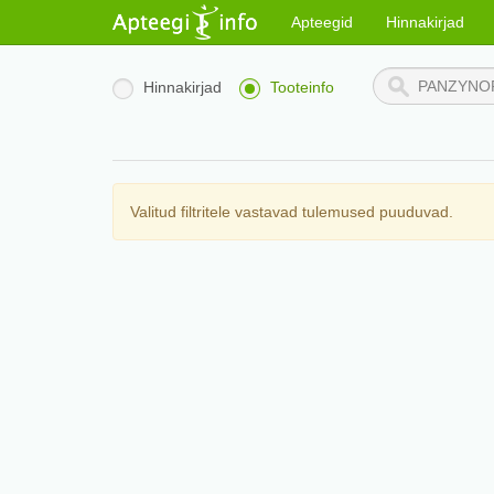
Apteegid
Hinnakirjad
Hinnakirjad
Tooteinfo
Valitud filtritele vastavad tulemused puuduvad.