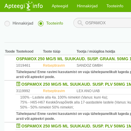
Apteegid
Hinnakirjad
Tooteinfo
Hinnakirjad
Tooteinfo
Toode
Tootekood
Toote tüüp
Tootja / müügiloa hoidja
OSPAMOX 250 MG/5 ML SUUKAUD. SUSP. GRAAN. 50MG 
1019461
Retseptiravim
SANDOZ GMBH
Tähelepanu! Enne ravimi kasutamist on vaja tähelepanelikult lugeda 
arsti või apteekri poole.
OSPAMOX 250 MG/5 ML SUUKAUD. SUSP. PLV 50MG 1
3119992
Retseptiravim
LEX ANO UAB
100% -
Lastele alla 4a.
100% nimekiri
(Vanus: kuni 4a)
;
75% -
H65-H67
Keskkõrvapõletik alla 17-aastastele lastele
(Vanus: ku
50% -
50% nimekiri
50% nimekiri
;
Tähelepanu! Enne ravimi kasutamist on vaja tähelepanelikult lugeda 
arsti või apteekri poole.
OSPAMOX 250 MG/5 ML SUUKAUD. SUSP. PLV 50MG 1M