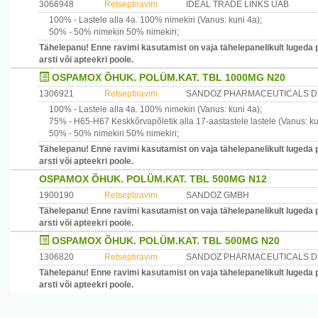
3066948
Retseptiravim
IDEAL TRADE LINKS UAB
100% -
Lastele alla 4a.
100% nimekiri
(Vanus: kuni 4a)
;
50% -
50% nimekiri
50% nimekiri
;
Tähelepanu! Enne ravimi kasutamist on vaja tähelepanelikult lugeda 
arsti või apteekri poole.
OSPAMOX ÕHUK. POLÜM.KAT. TBL 1000MG N20
1306921
Retseptiravim
SANDOZ PHARMACEUTICALS D.
100% -
Lastele alla 4a.
100% nimekiri
(Vanus: kuni 4a)
;
75% -
H65-H67
Keskkõrvapõletik alla 17-aastastele lastele
(Vanus: ku
50% -
50% nimekiri
50% nimekiri
;
Tähelepanu! Enne ravimi kasutamist on vaja tähelepanelikult lugeda 
arsti või apteekri poole.
OSPAMOX ÕHUK. POLÜM.KAT. TBL 500MG N12
1900190
Retseptiravim
SANDOZ GMBH
Tähelepanu! Enne ravimi kasutamist on vaja tähelepanelikult lugeda 
arsti või apteekri poole.
OSPAMOX ÕHUK. POLÜM.KAT. TBL 500MG N20
1306820
Retseptiravim
SANDOZ PHARMACEUTICALS D.
Tähelepanu! Enne ravimi kasutamist on vaja tähelepanelikult lugeda 
arsti või apteekri poole.