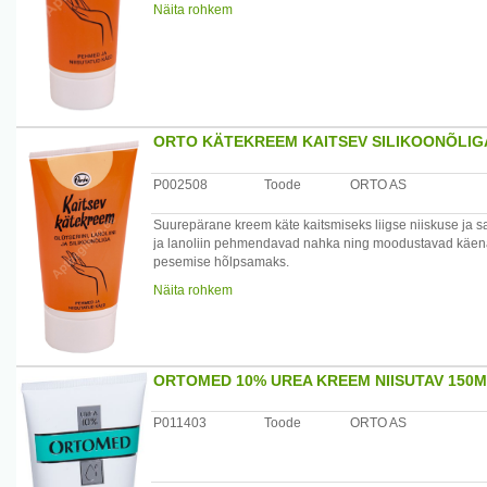
Käsi kreemitada enne töö alustamist.
Näita rohkem
Tootja: AS Orto, Suur-Sõjamäe 30 11415 Tallinn, Eesti w
ORTO KÄTEKREEM KAITSEV SILIKOONÕLIG
P002508
Toode
ORTO AS
Suurepärane kreem käte kaitsmiseks liigse niiskuse ja saas
ja lanoliin pehmendavad nahka ning moodustavad käena
pesemise hõlpsamaks.
Käsi kreemitada enne töö alustamist.
Näita rohkem
Tootja: AS Orto, Suur-Sõjamäe 30 11415 Tallinn, Eesti w
ORTOMED 10% UREA KREEM NIISUTAV 150
P011403
Toode
ORTO AS