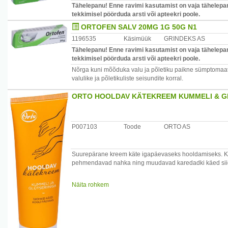
Tähelepanu! Enne ravimi kasutamist on vaja tähelepan
tekkimisel pöörduda arsti või apteekri poole.
ORTOFEN SALV 20MG 1G 50G N1
1196535
Käsimüük
GRINDEKS AS
Tähelepanu! Enne ravimi kasutamist on vaja tähelepan
tekkimisel pöörduda arsti või apteekri poole.
Nõrga kuni mõõduka valu ja põletiku paikne sümptoma
valulike ja põletikuliste seisundite korral.
ORTO HOOLDAV KÄTEKREEM KUMMELI & GL
P007103
Toode
ORTO AS
Suurepärane kreem käte igapäevaseks hooldamiseks. Kum
pehmendavad nahka ning muudavad karedadki käed siidis
Tootja: AS Orto, Suur-Sõjamäe 30 11415 Tallinn, Eesti w
Näita rohkem