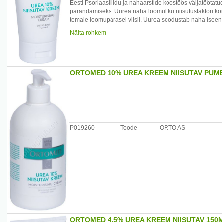
Eesti Psoriaasiliidu ja nahaarstide koostöös väljatöötat
parandamiseks. Uurea naha loomuliku niisutusfaktori k
temale loomupärasel viisil. Uurea soodustab naha ise
taluda ümbritseva keskkonna kahjulikke mõjusid. Õlid 
Näita rohkem
kreemi niisutavat toimet. Ei sisalda sünteetilisi lõhna- ja 
Kreemi kasutada normaalse, kuiva, pingul, liigsarvestu
pehmendamiseks.
Tootja: AS Orto, Suur-Sõjamäe 30, 11415 Tallinn, Eesti 
ORTOMED 10% UREA KREEM NIISUTAV PUM
P019260
Toode
ORTO AS
ORTOMED 4,5% UREA KREEM NIISUTAV 150