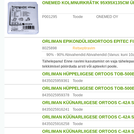
ONEMED KOLMNURKRÄTIK 95X95X135CM 
Tootja:Meditherm OÜ, Harku vald, Oja tee 26, Harjumaa
P001295
Toode
ONEMED OY
ORLIMAN EPIKONDÜLIIDIORTOOS EPITEC FI
8025898
Retseptiravim
90% -
90% Abivahendid
Abivahendid
(Vanus: kuni 10
Tähelepanu! Enne ravimi kasutamist on vaja tähelepan
tekkimisel pöörduda arsti või apteekri poole.
ORLIMAN HÜPPELIIGESE ORTOOS TOB-500B
8435025959361
Toode
ORLIMAN HÜPPELIIGESE ORTOOS TOB-500B
8435025959378
Toode
ORLIMAN KÜÜNARLIIGESE ORTOOS C-42A S
8435025916241
Toode
ORLIMAN KÜÜNARLIIGESE ORTOOS C-42A S
8435025916258
Toode
ORLIMAN KÜÜNARLIIGESE ORTOOS C-42A S