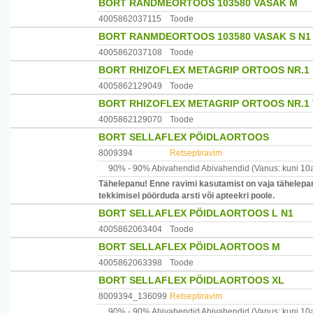
BORT RANDMEORTOOS 103580 VASAK M
4005862037115
Toode
BORT RANMDEORTOOS 103580 VASAK S N1
4005862037108
Toode
BORT RHIZOFLEX METAGRIP ORTOOS NR.1
4005862129049
Toode
BORT RHIZOFLEX METAGRIP ORTOOS NR.1
4005862129070
Toode
BORT SELLAFLEX PÖIDLAORTOOS
8009394
Retseptiravim
90% -
90% Abivahendid
Abivahendid
(Vanus: kuni 10
Tähelepanu! Enne ravimi kasutamist on vaja tähelepan
tekkimisel pöörduda arsti või apteekri poole.
BORT SELLAFLEX PÖIDLAORTOOS L N1
4005862063404
Toode
BORT SELLAFLEX PÖIDLAORTOOS M
4005862063398
Toode
BORT SELLAFLEX PÖIDLAORTOOS XL
8009394_136099
Retseptiravim
90% -
90% Abivahendid
Abivahendid
(Vanus: kuni 10