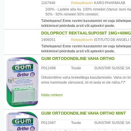
1167948
Retseptiravim
KARO PHARMA AB
100% -
Lastele alla 4a.
100% nimekiri
(Vanus: kuni 4a
50% -
50% nimekiri
50% nimekiri
;
Tähelepanu! Enne ravimi kasutamist on vaja tähelepan
tekkimisel pöörduda arsti või apteekri poole.
DOLOPROCT REKTAALSUPOSIIT 1MG+40MG
1906051
Retseptiravim
ISTITUTO DE ANGELI S
Tähelepanu! Enne ravimi kasutamist on vaja tähelepan
tekkimisel pöörduda arsti või apteekri poole.
GUM ORTODONDILINE VAHA ORTHO
P012496
Toode
SUNSTAR SUISSE SA
Ortodontiline vaha breketitega kasutamiseks. Vaha on br
erine hammaste värvusest, nii et seda ei ole näha./*/*
Hoiatus:Hoida lastele kättesaamatus kohas!Vaha mitte al
Näita rohkem
Päritolumaa:?veits
Maaletooja:Baltic Business Partners OÜ, www.suuhugie
GUM ORTODONDILINE VAHA ORTHO MINT
P012497
Toode
SUNSTAR SUISSE SA