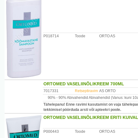
P018714
Toode
ORTO AS
ORTOMED VASELIINÕLIKREEM 700ML
7017331
Retseptiravim
AS ORTO
90% -
90% Abivahendid
Abivahendid
(Vanus: kuni 10
Tähelepanu! Enne ravimi kasutamist on vaja tähelepan
tekkimisel pöörduda arsti või apteekri poole.
ORTOMED VASELIINÕLIKREEM ERITI KUIVA
P000443
Toode
ORTO AS