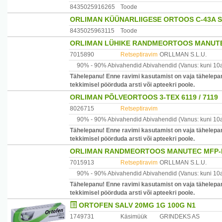
8435025916265
Toode
ORLIMAN KÜÜNARLIIGESE ORTOOS C-43A 
8435025963115
Toode
ORLIMAN LÜHIKE RANDMEORTOOS MANUTEX 
7015890
Retseptiravim
ORLLMAN S.L.U.
90% -
90% Abivahendid
Abivahendid
(Vanus: kuni 10
Tähelepanu! Enne ravimi kasutamist on vaja tähelepan
tekkimisel pöörduda arsti või apteekri poole.
ORLIMAN PÕLVEORTOOS 3-TEX 6119 / 7119
8026715
Retseptiravim
90% -
90% Abivahendid
Abivahendid
(Vanus: kuni 10
Tähelepanu! Enne ravimi kasutamist on vaja tähelepan
tekkimisel pöörduda arsti või apteekri poole.
ORLIMAN RANDMEORTOOS MANUTEC MFP-D8
7015913
Retseptiravim
ORLLMAN S.L.U.
90% -
90% Abivahendid
Abivahendid
(Vanus: kuni 10
Tähelepanu! Enne ravimi kasutamist on vaja tähelepan
tekkimisel pöörduda arsti või apteekri poole.
ORTOFEN SALV 20MG 1G 100G N1
1749731
Käsimüük
GRINDEKS AS