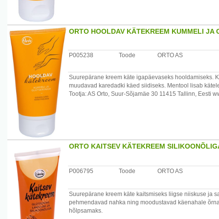
ORTO HOOLDAV KÄTEKREEM KUMMELI JA G
P005238
Toode
ORTO AS
Suurepärane kreem käte igapäevaseks hooldamiseks. Ku
muudavad karedadki käed siidiseks. Mentool lisab kätele
Tootja: AS Orto, Suur-Sõjamäe 30 11415 Tallinn, Eesti w
ORTO KAITSEV KÄTEKREEM SILIKOONÕLIG
P006795
Toode
ORTO AS
Suurepärane kreem käte kaitsmiseks liigse niiskuse ja saas
pehmendavad nahka ning moodustavad käenahale õrna k
hõlpsamaks.