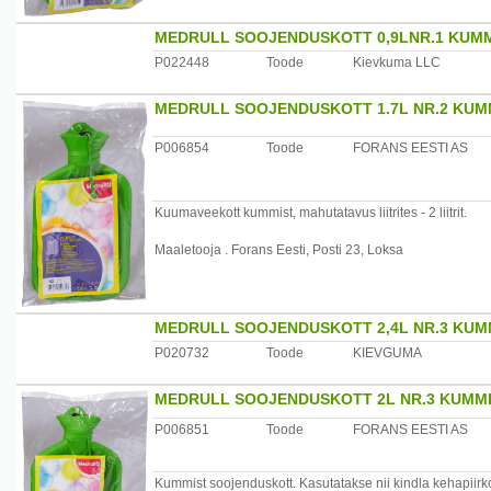
MEDRULL SOOJENDUSKOTT 0,9LNR.1 KUM
P022448
Toode
Kievkuma LLC
MEDRULL SOOJENDUSKOTT 1.7L NR.2 KUM
P006854
Toode
FORANS EESTI AS
Kuumaveekott kummist, mahutatavus liitrites - 2 liitrit.
Maaletooja . Forans Eesti, Posti 23, Loksa
MEDRULL SOOJENDUSKOTT 2,4L NR.3 KUM
P020732
Toode
KIEVGUMA
MEDRULL SOOJENDUSKOTT 2L NR.3 KUMM
P006851
Toode
FORANS EESTI AS
Kummist soojenduskott. Kasutatakse nii kindla kehapiirk