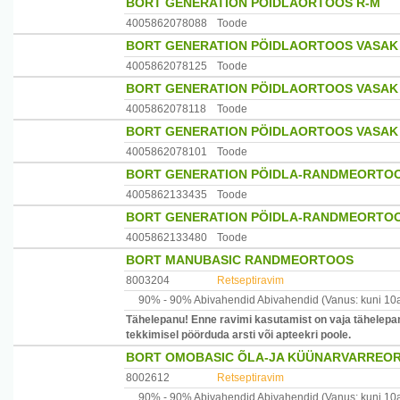
BORT GENERATION PÖIDLAORTOOS R-M
4005862078088
Toode
BORT GENERATION PÖIDLAORTOOS VASAK 
4005862078125
Toode
BORT GENERATION PÖIDLAORTOOS VASAK
4005862078118
Toode
BORT GENERATION PÖIDLAORTOOS VASAK 
4005862078101
Toode
BORT GENERATION PÖIDLA-RANDMEORTO
4005862133435
Toode
BORT GENERATION PÖIDLA-RANDMEORTOO
4005862133480
Toode
BORT MANUBASIC RANDMEORTOOS
8003204
Retseptiravim
90% -
90% Abivahendid
Abivahendid
(Vanus: kuni 10
Tähelepanu! Enne ravimi kasutamist on vaja tähelepan
tekkimisel pöörduda arsti või apteekri poole.
BORT OMOBASIC ÕLA-JA KÜÜNARVARREO
8002612
Retseptiravim
90% -
90% Abivahendid
Abivahendid
(Vanus: kuni 10