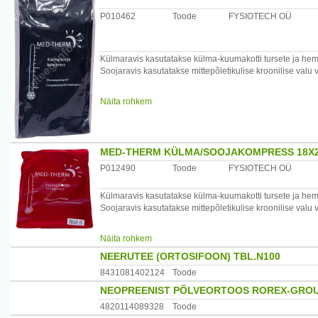
Hoiatused ja ettevaatusabinõud:Rikutud pakendit mitte 
P010462
Toode
FYSIOTECH OÜ
Tootja:Meditherm OÜ, Harku vald, Oja tee 26, Harjumaa
Külmaravis kasutatakse külma-kuumakotti tursete ja h
Soojaravis kasutatakse mittepõletikulise kroonilise val
Kasutamisjuhised:
Näita rohkem
Külmaravis kasutamiseks asetada pakend külmkappi või
Soojaravis kasutamiseks asetada pakend vette(temperat
Koostisosad: Glütserool ja vesi.
MED-THERM KÜLMA/SOOJAKOMPRESS 18X
Hoiatused ja ettevaatusabinõud:Rikutud pakendit mitte 
P012490
Toode
FYSIOTECH OÜ
Tootja:Meditherm OÜ, Harku vald, Oja tee 26, Harjumaa
Külmaravis kasutatakse külma-kuumakotti tursete ja h
Soojaravis kasutatakse mittepõletikulise kroonilise val
Kasutamisjuhised:
Näita rohkem
Külmaravis kasutamiseks asetada pakend külmkappi või
NEERUTEE (ORTOSIFOON) TBL.N100
Soojaravis kasutamiseks asetada pakend vette(temperat
8431081402124
Toode
Koostisosad: Glütserool ja vesi.
NEOPREENIST PÕLVEORTOOS ROREX-GROU
Hoiatused ja ettevaatusabinõud:Rikutud pakendit mitte 
4820114089328
Toode