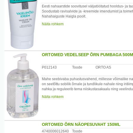
Eesti nahaarstide soovitusel väljatöötatud hooldus- ja t
Soodustab ravisalvide ja -kreemide imendumist ja toimet.
Nahahaiguste Haigla poolt.
Tootja: AS Orto, Suur-Sõjamäe 30, 11415 Tallinn, Eesti 
Näita rohkem
ORTOMED VEDELSEEP ÕRN PUMBAGA 500
P012143
Toode
ORTO AS
Mahe seebivaba puhastusvahend, millesse võimalike naha
on seetõttu sobilik õrnale ja tundlikule nahale ning in
nahka ja reguleerib tema niiskustasakaalu ning veelindu
Näita rohkem
Koostisainete loetelu (Ingredients): AQUA, SODI
200 HYDROGENATED GLYCERYL PALMATE, PEG-7 G
HYDROXYPROPYLTRIMONIUM CHLORIDE, TRIDECETH
TETRASODIUM IMINODISUCCINATE, CITRIC ACID.
ORTOMED ÕRN NÄOPESUVAHT 150ML
Netokogus: 500 ml.
4740006012640
Toode