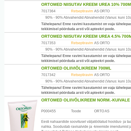
ORTOMED NIISUTAV KREEM UREA 10% 700
7017364
Retseptiravim
AS ORTO
90% -
90% Abivahendid
Abivahendid
(Vanus: kuni 10
Tähelepanu! Enne ravimi kasutamist on vaja tähelepan
tekkimisel pöörduda arsti või apteekri poole.
ORTOMED NIISUTAV KREEM UREA 4.5% 700
7017353
Retseptiravim
AS ORTO
90% -
90% Abivahendid
Abivahendid
(Vanus: kuni 10
Tähelepanu! Enne ravimi kasutamist on vaja tähelepan
tekkimisel pöörduda arsti või apteekri poole.
ORTOMED OLIIVIÕLIKREEM 700ML
7017342
Retseptiravim
AS ORTO
90% -
90% Abivahendid
Abivahendid
(Vanus: kuni 10
Tähelepanu! Enne ravimi kasutamist on vaja tähelepan
tekkimisel pöörduda arsti või apteekri poole.
ORTOMED OLIIVÕLIKREEM NORM.-KUIVALE
P000455
Toode
ORTO AS
Eesti nahaarstide soovitusel väljatöötatud hooldus- ja 
nahka. Soodustab ravisalvide ja -kreemide imendumist ja t