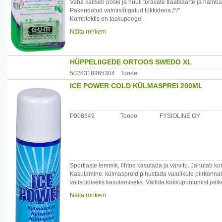
Vaha kaitseb põski ja huuli teravate traatkaarte ja hamba
Pakendatud valmislõigatud tükkidena./*/*
Komplektis on taskupeegel.
Näita rohkem
Hoiatus:Hoida lastele kättesaamatus kohas!Vaha mitte al
Tootja:Sunstar Europe SA
Maaletooja:Baltic Business OÜ, www.suuhugieen.ee
HÜPPELIIGEDE ORTOOS SWEDO XL
5028318965304
Toode
ICE POWER COLD KÜLMASPREI 200ML
P008649
Toode
FYSIOLINE OY
Sportlaste lemmik, lihtne kasutada ja värvitu. Jahutab ko
Kasutamine: külmaspreid pihustada valulikule piirkonnale
välispidiseks kasutamiseks. Vältida kokkupuutumist päik
Päritolumaa: Soome
Näita rohkem
Maaletooja: Fysioline Estonia OÜ, Tartu mnt. 2, 10145 Tal