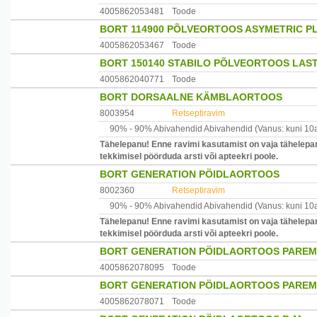
4005862053481
Toode
BORT 114900 PÕLVEORTOOS ASYMETRIC PL
4005862053467
Toode
BORT 150140 STABILO PÕLVEORTOOS LAST
4005862040771
Toode
BORT DORSAALNE KÄMBLAORTOOS
8003954
Retseptiravim
90% -
90% Abivahendid
Abivahendid
(Vanus: kuni 10
Tähelepanu! Enne ravimi kasutamist on vaja tähelepan
tekkimisel pöörduda arsti või apteekri poole.
BORT GENERATION PÖIDLAORTOOS
8002360
Retseptiravim
90% -
90% Abivahendid
Abivahendid
(Vanus: kuni 10
Tähelepanu! Enne ravimi kasutamist on vaja tähelepan
tekkimisel pöörduda arsti või apteekri poole.
BORT GENERATION PÖIDLAORTOOS PAREM
4005862078095
Toode
BORT GENERATION PÖIDLAORTOOS PAREM 
4005862078071
Toode