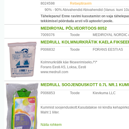
8024598
Retseptiravim
90% -
90% Abivahendid
Abivahendid
(Vanus: kuni 10
Tähelepanu! Enne ravimi kasutamist on vaja tähelepan
tekkimisel pöörduda arsti või apteekri poole.
MEDIROYAL PÕLVEORTOOS 8052
7009376
Toode
MEDIROYAL NORDIC 
MEDRULL KOLMNURKRÄTIK KAELA FIKSEER
P006832
Toode
FORANS EESTI AS
Kolmnurkrätik käe fikseerimiseks./*/*
Forans Eesti AS, Loksa, Eesti
www.medrull.com
MEDRULL SOOJENDUSKOTT 0.7L NR.1 KUM
P006853
Toode
Kievkuma LLC
Kummist soojenduskott.Kasutatakse nii kindla kehapiirko
Maht 1 liiter.
Päritoluriik: Läti
Näita rohkem
Maaletooja: Forans Eesti AS, Posti 23, Loksa