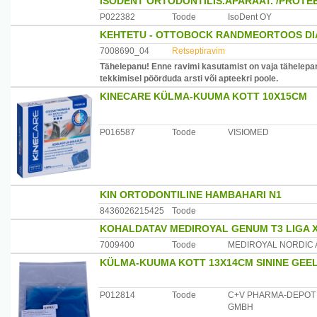
ISODENT ORTODONTILIS.APARAAT. /PROTE
P022382
Toode
IsoDent OY
KEHTETU - OTTOBOCK RANDMEORTOOS DI
7008690_04
Retseptiravim
Tähelepanu! Enne ravimi kasutamist on vaja tähelepan
tekkimisel pöörduda arsti või apteekri poole.
KINECARE KÜLMA-KUUMA KOTT 10X15CM
P016587
Toode
VISIOMED
KIN ORTODONTILINE HAMBAHARI N1
8436026215425
Toode
KOHALDATAV MEDIROYAL GENUM T3 LIGA 
7009400
Toode
MEDIROYAL NORDIC 
KÜLMA-KUUMA KOTT 13X14CM SININE GEE
P012814
Toode
C+V PHARMA-DEPOT
GMBH