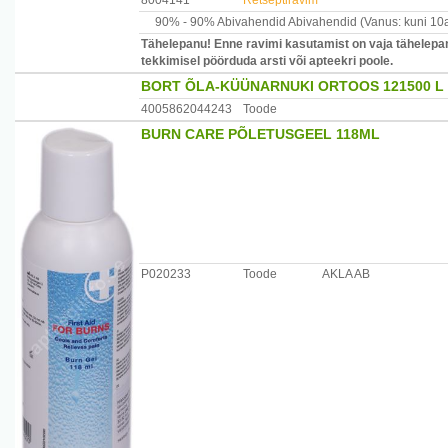
8004141
Retseptiravim
90% -
90% Abivahendid
Abivahendid
(Vanus: kuni 10
Tähelepanu! Enne ravimi kasutamist on vaja tähelepan
tekkimisel pöörduda arsti või apteekri poole.
BORT ÕLA-KÜÜNARNUKI ORTOOS 121500 L
4005862044243
Toode
BURN CARE PÕLETUSGEEL 118ML
P020233
Toode
AKLA AB