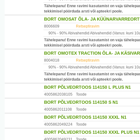
Tähelepanu! Enne ravimi kasutamist on vaja tähelepan
tekkimisel pöörduda arsti või apteekri poole.
BORT OMOSAT ÕLA- JA KÜÜNARVARREOR
8006609
Retseptiravim
90% -
90% Abivahendid
Abivahendid
(Vanus: kuni 10
Tähelepanu! Enne ravimi kasutamist on vaja tähelepan
tekkimisel pöörduda arsti või apteekri poole.
BORT OMOTEX TRACTION ÕLA- JA KÄSIVAR
8004018
Retseptiravim
90% -
90% Abivahendid
Abivahendid
(Vanus: kuni 10
Tähelepanu! Enne ravimi kasutamist on vaja tähelepan
tekkimisel pöörduda arsti või apteekri poole.
BORT PÕLVEORTOOS 114150 L PLUS N1
4005862038105
Toode
BORT PÕLVEORTOOS 114150 S N1
4005862011108
Toode
BORT PÕLVEORTOOS 114150 XXXL N1
4005862049224
Toode
BORT PÕLVEORTOOS 114150 XXXL PLUS N1
4005862049231
Toode