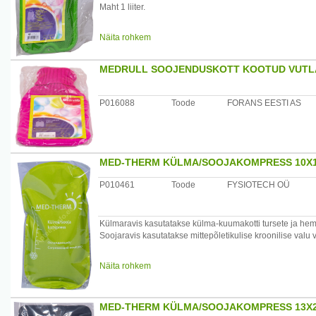
Maht 1 liiter.
Päritoluriik: Läti
Näita rohkem
Maaletooja: Forans Eesti AS, Posti 23, Loksa
MEDRULL SOOJENDUSKOTT KOOTUD VUTL
P016088
Toode
FORANS EESTI AS
MED-THERM KÜLMA/SOOJAKOMPRESS 10X1
P010461
Toode
FYSIOTECH OÜ
Külmaravis kasutatakse külma-kuumakotti tursete ja h
Soojaravis kasutatakse mittepõletikulise kroonilise val
Kasutamisjuhised:
Näita rohkem
Külmaravis kasutamiseks asetada pakend külmkappi või
Soojaravis kasutamiseks asetada pakend vette(temperat
MED-THERM KÜLMA/SOOJAKOMPRESS 13X
Koostisosad: Glütserool ja vesi.