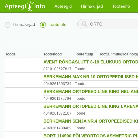
Apteegid
Hinnakirjad
Tooteinfo
Hinnakirjad
Tooteinfo
Toode
Tootekood
Toote tüüp
Tootja / müügiloa hoid
AVENT RÕNGASLUTT 6-18 ELUKUUD ORTOD
8710103527817
Toode
BERKEMANN MAX NR.10 ORTOPEEDILISED 
4049261503734
Toode
BERKEMANN ORTOPEEDILINE KING HELIANE 
4049261175764
Toode
BERKEMANN ORTOPEEDILINE KING LARENA 
4049261372187
Toode
BERKEMANN SENJA NR.4 ORTOPEEDISED K
4049261489489
Toode
BORT 114900 PÕLVEORTOOS ASYMETRIC PL