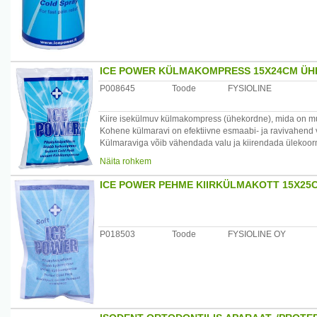
ICE POWER KÜLMAKOMPRESS 15X24CM Ü
P008645
Toode
FYSIOLINE
Kiire isekülmuv külmakompress (ühekordne), mida on muga
Kohene külmaravi on efektiivne esmaabi- ja ravivahend ve
Külmaraviga võib vähendada valu ja kiirendada ülekoorm
Kasutamine: pigista kilekoti sees olev veekott katki ja lo
Näita rohkem
u. 20 min. Haavale pane kõigepealt side ja siis külmakott
Järelravi Ice Power külmageeliga: määri geeli iga 6 tun
ICE POWER PEHME KIIRKÜLMAKOTT 15X25
geeli, kui nahapind on vigastatud. Külmaravi toime on e
elastiksidet.
Päritolumaa: Soome
Maaletooja: Fysioline Estonia OÜ, Tartu mnt. 2, 10145 Tal
P018503
Toode
FYSIOLINE OY