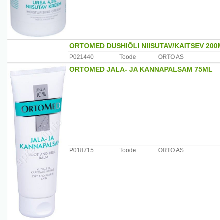
ORTOMED DUSHIÕLI NIISUTAV/KAITSEV 200
P021440
Toode
ORTO AS
ORTOMED JALA- JA KANNAPALSAM 75ML
P018715
Toode
ORTO AS