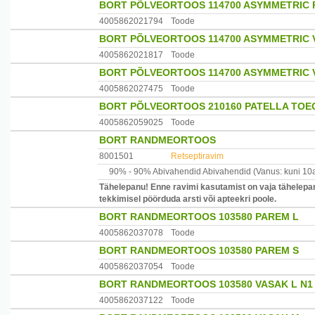
BORT PÕLVEORTOOS 114700 ASYMMETRIC 
4005862021794
Toode
BORT PÕLVEORTOOS 114700 ASYMMETRIC 
4005862021817
Toode
BORT PÕLVEORTOOS 114700 ASYMMETRIC 
4005862027475
Toode
BORT PÕLVEORTOOS 210160 PATELLA TOEG
4005862059025
Toode
BORT RANDMEORTOOS
8001501
Retseptiravim
90% -
90% Abivahendid
Abivahendid
(Vanus: kuni 10
Tähelepanu! Enne ravimi kasutamist on vaja tähelepan
tekkimisel pöörduda arsti või apteekri poole.
BORT RANDMEORTOOS 103580 PAREM L
4005862037078
Toode
BORT RANDMEORTOOS 103580 PAREM S
4005862037054
Toode
BORT RANDMEORTOOS 103580 VASAK L N1
4005862037122
Toode