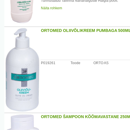
Tunnustatud Tallinna Nahahaiguste Haigla poolt.
Tootja: AS Orto, Suur-Sõjamäe 30, 11415 Tallinn, Eesti 
Näita rohkem
ORTOMED OLIIVÕLIKREEM PUMBAGA 500M
P019261
Toode
ORTO AS
ORTOMED ŠAMPOON KÕÕMAVASTANE 250