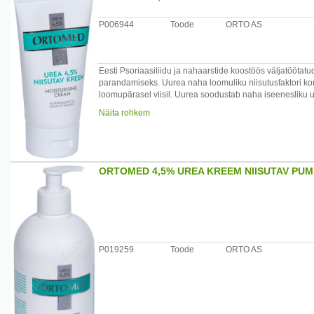
P006944
Toode
ORTO AS
Eesti Psoriaasiliidu ja nahaarstide koostöös väljatöötat
parandamiseks. Uurea naha loomuliku niisutusfaktori k
loomupärasel viisil. Uurea soodustab naha iseenesliku
ümbritseva keskkonna kahjulikke mõjusid. Õlid pehmen
Näita rohkem
niisutavat toimet. Ei sisalda sünteetilisi lõhna- ja värvaine
Kreemi kasutada normaalse, kuiva, pingul, liigsarvestu
pehmendamiseks. Sobiv hoolduskreem atoopilise dermatii
Tootja: AS Orto, Suur-Sõjamäe 30, 11415 Tallinn, Eesti 
ORTOMED 4,5% UREA KREEM NIISUTAV PU
P019259
Toode
ORTO AS