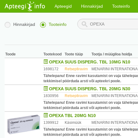
Apteegid
Hinnakirjad
Tooteinfo
Hinnakirjad
Tooteinfo
Toode
Tootekood
Toote tüüp
Tootja / müügiloa hoidja
OPEXA SUUS DISPERG. TBL 10MG N10
1698172
Retseptiravim
MENARINI INTERNATIONA
Tähelepanu! Enne ravimi kasutamist on vaja tähelepan
tekkimisel pöörduda arsti või apteekri poole.
OPEXA SUUS DISPERG. TBL 20MG N30
1830956
Retseptiravim
MENARINI INTERNATIONA
Tähelepanu! Enne ravimi kasutamist on vaja tähelepan
tekkimisel pöörduda arsti või apteekri poole.
OPEXA TBL 20MG N10
1399912
Käsimüük
MENARINI INTERNATIONA
Tähelepanu! Enne ravimi kasutamist on vaja tähelepan
tekkimisel pöörduda arsti või apteekri poole.