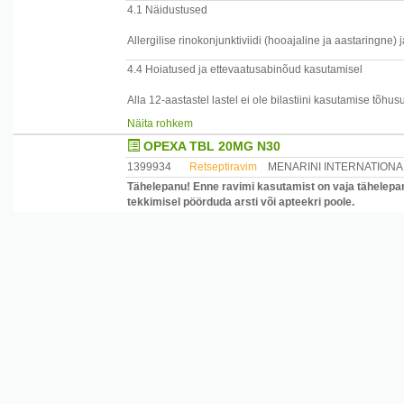
4.1 Näidustused
Allergilise rinokonjunktiviidi (hooajaline ja aastaringne) 
4.4 Hoiatused ja ettevaatusabinõud kasutamisel
Alla 12-aastastel lastel ei ole bilastiini kasutamise tõhus
Mõõduka või raske neerukahjustusega patsientidel võib b
Näita rohkem
inhibiitoritega, nagu ketokonasool, erütromütsiin, tsüklos
OPEXA TBL 20MG N30
bilastiini plasmasisaldust ja seetõttu ka bilastiini kõrva
raske neerukahjustusega patsientidel bilastiini ja P-glük
1399934
Retseptiravim
MENARINI INTERNATIONA
vältida.
Tähelepanu! Enne ravimi kasutamist on vaja tähelepan
tekkimisel pöörduda arsti või apteekri poole.