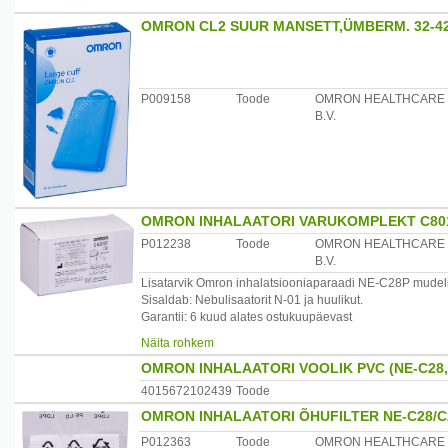
OMRON CL2 SUUR MANSETT,ÜMBERM. 32-42
P009158
Toode
OMRON HEALTHCARE
B.V.
OMRON INHALAATORI VARUKOMPLEKT C80
P012238
Toode
OMRON HEALTHCARE
B.V.
Lisatarvik Omron inhalatsiooniaparaadi NE-C28P mudeli
Sisaldab: Nebulisaatorit N-01 ja huulikut.
Garantii: 6 kuud alates ostukuupäevast
Tootjariik: Jaapan, Maaletooja: AS Mefo
Näita rohkem
OMRON INHALAATORI VOOLIK PVC (NE-C28,
4015672102439
Toode
OMRON INHALAATORI ÕHUFILTER NE-C28/C
P012363
Toode
OMRON HEALTHCARE