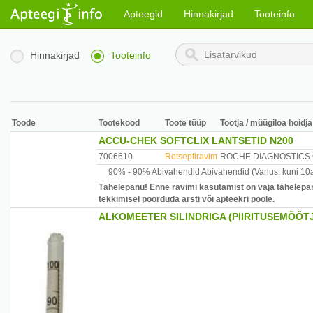
Apteegid
Hinnakirjad
Tooteinfo
Hinnakirjad
Tooteinfo
Toode
Tootekood
Toote tüüp
Tootja / müügiloa hoidja
ACCU-CHEK SOFTCLIX LANTSETID N200
7006610
Retseptiravim
ROCHE DIAGNOSTICS
90% -
90% Abivahendid
Abivahendid
(Vanus: kuni 10
Tähelepanu! Enne ravimi kasutamist on vaja tähelepan
tekkimisel pöörduda arsti või apteekri poole.
ALKOMEETER SILINDRIGA (PIIRITUSEMÕÕTJ