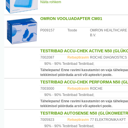
Näita rohkem
Tootjariik: Jaapan
Maaletooja AS Mefo, tel.6707077, www.mefo.ee
OMRON VOOLUADAPTER CM01
P009157
Toode
OMRON HEALTHCARE
B.V.
TESTRIBAD ACCU-CHEK ACTIVE N50 (GLÜK
7002087
Retseptiravim
ROCHE DIAGNOSTICS
90% -
90% Testiribad
Testiribad
;
Tähelepanu! Enne ravimi kasutamist on vaja tähelepan
tekkimisel pöörduda arsti või apteekri poole.
TESTRIBAD ACCU-CHEK PERFORMA N50 (G
7003000
Retseptiravim
ROCHE
90% -
90% Testiribad
Testiribad
;
Tähelepanu! Enne ravimi kasutamist on vaja tähelepan
tekkimisel pöörduda arsti või apteekri poole.
TESTRIBAD AUTOSENSE N50 (GLÜKOMEETR
7005923
Retseptiravim
77 ELEKTRONIKA KFT
90% -
90% Testiribad
Testiribad
;