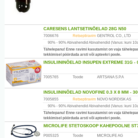
CARESENS LANTSETINÕELAD 28G N50
7006676
Retseptiravim
GENTROL CO., LTD
90% -
90% Abivahendid
Abivahendid
(Vanus: kuni 10
Tähelepanu! Enne ravimi kasutamist on vaja tähelepan
tekkimisel pöörduda arsti või apteekri poole.
INSULIININÕELAD INSUPEN EXTREME 31G - 
7005765
Toode
ARTSANA S.P.A
INSULIININÕELAD NOVOFINE 0.3 X 8 MM - 3
7005855
Retseptiravim
NOVO NORDISK AS
90% -
90% Abivahendid
Abivahendid
(Vanus: kuni 10
Tähelepanu! Enne ravimi kasutamist on vaja tähelepan
tekkimisel pöörduda arsti või apteekri poole.
MICROLIFE STETOSKOOP KAHEPOOLNE ST7
P005325
Toode
MICROLIFE AG