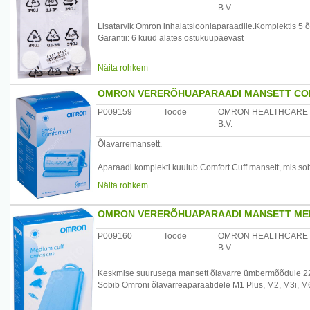
B.V.
Lisatarvik Omron inhalatsiooniaparaadile.Komplektis 5 õhuf
Garantii: 6 kuud alates ostukuupäevast
Päritoluriik: Jaapan
Näita rohkem
Maaletooja:AS Mefo, Järveotsa tee 50C, Tallinn, 13520,
OMRON VERERÕHUAPARAADI MANSETT COM
P009159
Toode
OMRON HEALTHCARE
B.V.
Õlavarremansett.
Aparaadi komplekti kuulub Comfort Cuff mansett, mis sobi
mugavam kasutada kui tavalist pehmet mansetti.
Näita rohkem
Sobib mitmetele Omroni õlavarre aparaatidele.
OMRON VERERÕHUAPARAADI MANSETT MED
Garantii: alates ostukuupäevast 6 kuud.
P009160
Toode
OMRON HEALTHCARE
Tootjariik: Jaapan
B.V.
Maaletooja:AS Mefo, Järveotsa tee 50C, Tallinn, 13520,
Keskmise suurusega mansett õlavarre ümbermõõdule 
Sobib Omroni õlavarreaparaatidele M1 Plus, M2, M3i, 
Garantii: alates ostukuupäevast 6 kuud.