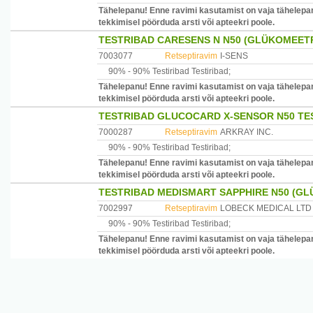
Tähelepanu! Enne ravimi kasutamist on vaja tähelepan
tekkimisel pöörduda arsti või apteekri poole.
TESTRIBAD CARESENS N N50 (GLÜKOMEETR
7003077
Retseptiravim
I-SENS
90% -
90% Testiribad
Testiribad
;
Tähelepanu! Enne ravimi kasutamist on vaja tähelepan
tekkimisel pöörduda arsti või apteekri poole.
TESTRIBAD GLUCOCARD X-SENSOR N50 TE
7000287
Retseptiravim
ARKRAY INC.
90% -
90% Testiribad
Testiribad
;
Tähelepanu! Enne ravimi kasutamist on vaja tähelepan
tekkimisel pöörduda arsti või apteekri poole.
TESTRIBAD MEDISMART SAPPHIRE N50 (GL
7002997
Retseptiravim
LOBECK MEDICAL LTD
90% -
90% Testiribad
Testiribad
;
Tähelepanu! Enne ravimi kasutamist on vaja tähelepan
tekkimisel pöörduda arsti või apteekri poole.