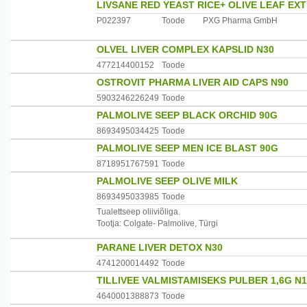
LIVSANE RED YEAST RICE+ OLIVE LEAF EX
tarbimiseks soovitatavat kogust.
P022397
Toode
PXG Pharma GmbH
Hoida lastele kättesaamatus kohas.
Toode on välja töötatud Eestis.
OLVEL LIVER COMPLEX KAPSLID N30
Toodetud Leedus spetsiaalse retsepti alusel.
477214400152
Toode
Maaletooja:Eckeron OÜ, Pärnu mnt.141, Tallinn, Eesti
OSTROVIT PHARMA LIVER AID CAPS N90
5903246226249
Toode
PALMOLIVE SEEP BLACK ORCHID 90G
8693495034425
Toode
PALMOLIVE SEEP MEN ICE BLAST 90G
8718951767591
Toode
PALMOLIVE SEEP OLIVE MILK
8693495033985
Toode
Tualettseep oliiviõliga.
Tootja: Colgate- Palmolive, Türgi
PARANE LIVER DETOX N30
4741200014492
Toode
TILLIVEE VALMISTAMISEKS PULBER 1,6G N
4640001388873
Toode