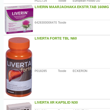
P021724
Toode
European Foods OÜ
LIVERIN MAARJAOHAKA EKSTR.TAB 160MG
6428300006470
Toode
LIVERTA FORTE TBL N60
P018285
Toode
ECKERON
LIVERTA XR KAPSLID N30