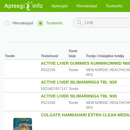
Apteegid
Hinnakirjad
Tooteinfo
Hinnakirjad
Tooteinfo
Toote
Toode
Tootekood
tüüp
Tootja / müügiloa hoidja
ACTIVE LIVER GUMMIES KUMMIKOMMID N6
P022156
Toode
NEW NORDIC HEALTHCA
APS
ACTIVE LIVER SILIMANIIRIGA TBL N30
5021807457137
Toode
ACTIVE LIVER SILIMARIINIGA TBL N30
P021500
Toode
NEW NORDIC HEALTHCA
APS
COLGATE HAMBAHARI EXTRA CLEAN MEDI