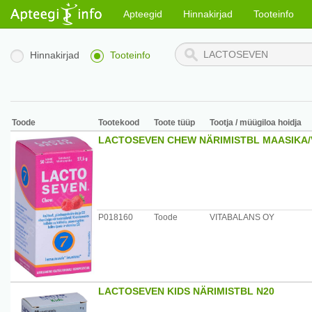
Apteegid
Hinnakirjad
Tooteinfo
Hinnakirjad
Tooteinfo
Toode
Tootekood
Toote tüüp
Tootja / müügiloa hoidja
LACTOSEVEN CHEW NÄRIMISTBL MAASIKA/
P018160
Toode
VITABALANS OY
LACTOSEVEN KIDS NÄRIMISTBL N20