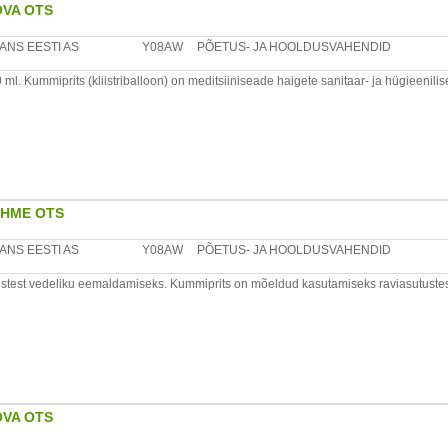
ÕVA OTS
ANS EESTI AS
Y08AW
PÕETUS- JA HOOLDUSVAHENDID
l. Kummiprits (kliistriballoon) on meditsiiniseade haigete sanitaar- ja hügieenil
ida kummipritsi balloon. Desinfitseerimiseks keetke ballooni destilleeritud vees po
 üleni vette, ega oleks kokkupuudet keeduanuma põhja ja seintega. Või siis asetada
a vee all. Kummiprits ei tohi ravimi lahusega olla kontaktis rohkem kui 30 minutit.
da.
EHME OTS
uur on +5oC kuni +25oC ning mitte hoida soojaallikate läheduses alla 1 m. Peale t
mmiprits ei tohi olla otseses kontaktis päikesekiirte, õli, bensiini, happe, leeliste j
ANS EESTI AS
Y08AW
PÕETUS- JA HOOLDUSVAHENDID
test vedeliku eemaldamiseks. Kummiprits on mõeldud kasutamiseks raviasutustes ku
tsi balloon.
en
äikesekiirte, õli , bensiini, happe, leeliste ja teiste ainetega, mis võivad rikkuda too
ÕVA OTS
uleb hoida kummipritsi toatemperatuuril vähemalt 24 tundi.
ontaktis rohkem kui 30 minutit.