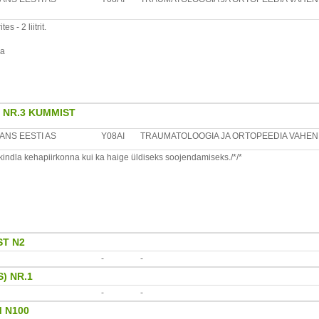
nn, 10621, Estonia, tel.: +372 6776426, e-mail: info@forans.ee, www.forans.ee
 - 2 liitrit.
sa
 NR.3 KUMMIST
ANS EESTI AS
Y08AI
TRAUMATOLOOGIA JA ORTOPEEDIA VAHEN
kindla kehapiirkonna kui ka haige üldiseks soojendamiseks./*/*
oksa
T N2
-
-
) NR.1
-
-
 N100