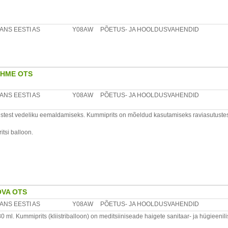
ing mitte hoida soojaallikate läheduses kuni 1m
ANS EESTI AS
Y08AW
PÕETUS- JA HOOLDUSVAHENDID
d
nn, 10621, Estonia, tel.: +372 6776426, e-mail: info@forans.ee, www.forans.ee
EHME OTS
ANS EESTI AS
Y08AW
PÕETUS- JA HOOLDUSVAHENDID
test vedeliku eemaldamiseks. Kummiprits on mõeldud kasutamiseks raviasutustes kui
tsi balloon.
en
äikesekiirte, õli , bensiini, happe, leeliste ja teiste ainetega, mis võivad rikkuda too
uleb hoida kummipritsi toatemperatuuril vähemalt 24 tundi.
ontaktis rohkem kui 30 minutit.
ÕVA OTS
ANS EESTI AS
Y08AW
PÕETUS- JA HOOLDUSVAHENDID
ing mitte hoida soojaallikate läheduses kuni 1m
ml. Kummiprits (kliistriballoon) on meditsiiniseade haigete sanitaar- ja hügieeni