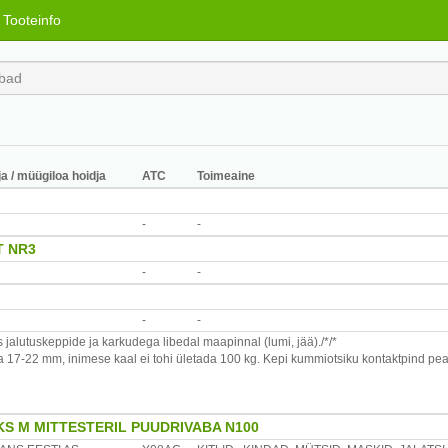
Tooteinfo
ja / müügiloa hoidja
ATC
Toimeaine
-
-
T NR3
-
-
-
-
 jalutuskeppide ja karkudega libedal maapinnal (lumi, jää)./*/*
ga 17-22 mm, inimese kaal ei tohi ületada 100 kg. Kepi kummiotsiku kontaktpind p
ke maha kinnitusplaat ja paigutage seadeldis selliselt, et kummiots oleks surutud va
KS M MITTESTERIL PUUDRIVABA N100
il (kargul) niimoodi, et ülespoole pööratud hammasplaat oleks ohutu jalale. Vajuta
ppi (karku) ilma jääotsikuta. Üks kuu peale kasutamise algust on vaja kontrollida