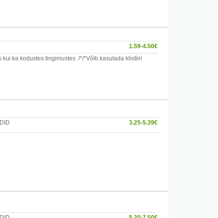
ol tundi (+/- 5 min). Keetmisel peab kummipritsi balloon
 balloon ja otsik 3% vesinikperoksiidi lahusesse 80-ks (+/-
 Peale kasutamist tuleb kummiprits loputada ravimite lahuste
1.59-4.50€
ransporti miinus kraadide juures tuleb hoida kummipritsi
 ka kodustes tingimustes. /*/*Võib kasutada klistiiri
a teiste ainetega, mis võivad rikkuda toote.
DID
3.25-5.39€
det.
DID
5.20-7.50€