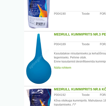
Säilitamistingimused:
Hoida temperatuuril +5 kuni +25kraadi n
P004190
Toode
FOR
Seadme ja pakendi sisu
Individuaalne pakend+transpordipaken
Tootja või tootja volitatud esindaja
Forans Eesti AS, Mustamae tee. 55, Talli
MEDRULL KUMMIPRITS NR.3 P
Päritoluriik
P004189
Toode
FOR
Eesti
Kasutatakse niisutamiseks ja kehaõõnsus
tegemiseks. Pehme otsik.
Enne kasutamist desinfitseerida kummipri
Näita rohkem
Koostisosad:kumm /kumm+ polüpropüle
Kummiprits ei tohi olla otseses kontaktis p
Peale transporti miinuskraadide juures t
Kummiprits ei tohi ravimi lahusega olla k
MEDRULL KUMMIPRITS NR.6 K
Säilitamistingimused:
P004192
Toode
FOR
Hoida temperatuuril +5 kuni +25kraadi n
Kõva otsikuga kummiprits. Mahutavus 180 
loputamiseks. /*/*
Seadme ja pakendi sisu