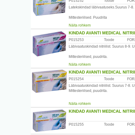
P015252
Toode
FOR
vahemaa olema mitte rohkem kui 1 mm.
Latekskindad läbivaatuseks.Suurus 7-8. 
Hoiatused ja ettevaatusabinõud
Mittesteriilsed. Puudrita
24-kuulisel garantiiajal võetakse preten
Näita rohkem
100 tk (kaaluga) pakis.
Tootja: Erilens srl, Tshehhi Vabariik.
KINDAD AVANTI MEDICAL NITRI
Hoiatus: see toode sisaldab naturaalset la
Maaletooja: Kanise OÜ, reg.10049993, t
P015253
Toode
FOR
Läbivaatuskindad nitriilist. Suurus 8-9.
Tootja: Forans Eesti AS, Eesti
Päritoluriik
Tshehhi Vabariik
Mittesteriilsed, puudrita.
Näita rohkem
100 tk (kaalu järgi) karbis.
KINDAD AVANTI MEDICAL NITRI
Puudrivabad, lateksivabad.
P015254
Toode
FOR
Läbivaatuskindad nitriilist. Suurus 7-8.
Tootja: Forans Eesti AS, Eesti
Mittesteriilsed, puudrita.
100 tk (kaalu järgi) karbis.
Näita rohkem
KINDAD AVANTI MEDICAL NITRI
Puudrivabad, lateksivabad.
Tootja: Forans Eesti AS, Eesti
P015255
Toode
FOR