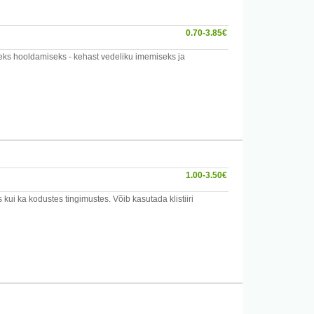
0.70-3.85€
iseks hooldamiseks - kehast vedeliku imemiseks ja
ol tundi (+/- 5 min). Keetmisel peab kummipritsi balloon
 balloon ja otsik 3% vesinikperoksiidi lahusesse 80-ks (+/-
 Peale kasutamist tuleb kummiprits loputada ravimite lahuste
ransporti miinus kraadide juures tuleb hoida kummipritsi
a teiste ainetega, mis võivad rikkuda toote.
1.00-3.50€
i ka kodustes tingimustes. Võib kasutada klistiiri
det.