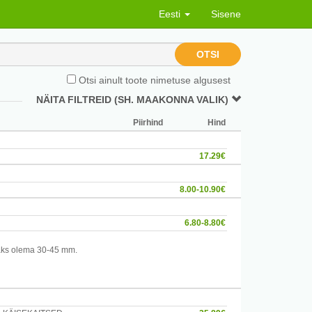
Eesti
Sisene
OTSI
Otsi ainult toote nimetuse algusest
NÄITA FILTREID (SH. MAAKONNA VALIK)
Piirhind
Hind
17.29€
8.00-10.90€
6.80-8.80€
eaks olema 30-45 mm.
stu hammasplaati. Seejärel kinnitage 2 kruvi ja
des mõlemalt poolt plastmassist käepidemele, saate pöörata
 kruvide kinnitust. Kummiotsiku ja hammasplaadi vahel peab