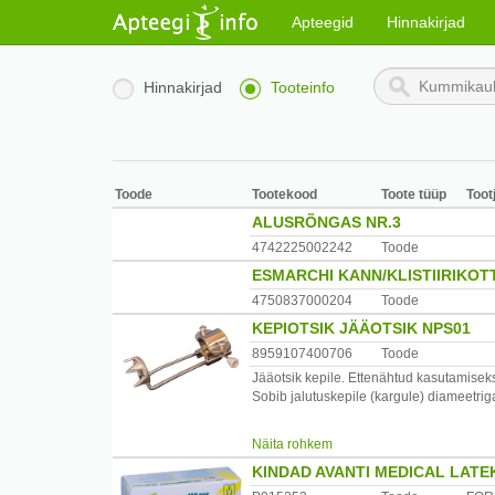
Apteegid
Hinnakirjad
Hinnakirjad
Tooteinfo
Toode
Tootekood
Toote tüüp
Toot
ALUSRÕNGAS NR.3
4742225002242
Toode
ESMARCHI KANN/KLISTIIRIKOT
4750837000204
Toode
KEPIOTSIK JÄÄOTSIK NPS01
8959107400706
Toode
Jääotsik kepile. Ettenähtud kasutamiseks
Sobib jalutuskepile (kargule) diameetri
Kasutamisjuhised
Näita rohkem
Paigaldamine: Keerake lahti 2 kruvi, võt
KINDAD AVANTI MEDICAL LATE
kinnitusplaadi abil seadeldis jalutuskep
hammasplaadi üles ja kasutada jalutuske