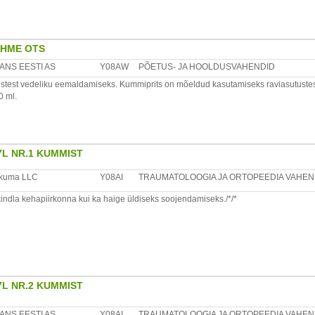
d
ida kummipritsi balloon. Desinfitseerimiseks keetke ballooni destilleeritud vees po
 üleni vette, ega oleks kokkupuudet keeduanuma põhja ja seintega. Või siis asetada
a vee all. Kummiprits ei tohi ravimi lahusega olla kontaktis rohkem kui 30 minutit.
nn, 10621, Estonia, tel.: +372 6776426, e-mail: info@forans.ee, www.forans.ee
EHME OTS
da.
ANS EESTI AS
Y08AW
PÕETUS- JA HOOLDUSVAHENDID
uur on +5oC kuni +25oC ning mitte hoida soojaallikate läheduses alla 1 m. Peale t
test vedeliku eemaldamiseks. Kummiprits on mõeldud kasutamiseks raviasutustes kui
mmiprits ei tohi olla otseses kontaktis päikesekiirte, õli, bensiini, happe, leeliste j
0 ml.
itsi balloon. Täpsem juhend tootepakendis.
L NR.1 KUMMIST
vkuma LLC
Y08AI
TRAUMATOLOOGIA JA ORTOPEEDIA VAHEN
indla kehapiirkonna kui ka haige üldiseks soojendamiseks./*/*
äikesekiirte, õli , bensiini, happe, leeliste ja teiste ainetega, mis võivad rikkuda too
tuleb hoida kummipritsi toatemperatuuril vähemalt 24 tundi.
ontaktis rohkem kui 30 minutit
oksa
ning mitte hoida soojaallikate läheduses kuni 1m
L NR.2 KUMMIST
d
ANS EESTI AS
Y08AI
TRAUMATOLOOGIA JA ORTOPEEDIA VAHEN