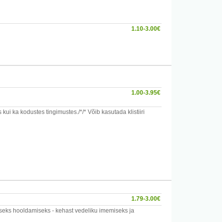
1.10-3.00€
1.00-3.95€
 ka kodustes tingimustes./*/* Võib kasutada klistiiri
det.
1.79-3.00€
liseks hooldamiseks - kehast vedeliku imemiseks ja