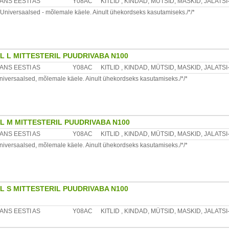
ANS EESTI AS
Y08AC
KITLID , KINDAD, MÜTSID, MASKID, JALATS
Universaalsed - mõlemale käele. Ainult ühekordseks kasutamiseks./*/*
sioone vastu ainult tehase praagist põhjustatud veaga.
IL L MITTESTERIL PUUDRIVABA N100
teksit, mis võib põhjustada allergilisi reaktsioone, sealhulgas anafülaktilist reaktsi
el. 6464593.
ANS EESTI AS
Y08AC
KITLID , KINDAD, MÜTSID, MASKID, JALATS
 Universaalsed, mõlemale käele. Ainult ühekordseks kasutamiseks./*/*
IL M MITTESTERIL PUUDRIVABA N100
ANS EESTI AS
Y08AC
KITLID , KINDAD, MÜTSID, MASKID, JALATS
 Universaalsed, mõlemale käele. Ainult ühekordseks kasutamiseks./*/*
IL S MITTESTERIL PUUDRIVABA N100
ANS EESTI AS
Y08AC
KITLID , KINDAD, MÜTSID, MASKID, JALATS