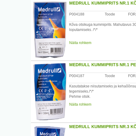
MEDRULL KUMMIPRITS NR.1 K
P004188
Toode
FOR
Kõva otsikuga kummiprits. Mahutavus 30 m
loputamiseks. /*/*
Kasutamine: enne kasutamist desinfitseer
Näita rohkem
olema veega täidetud määral, et ta jääks
5) minutiks ning seejärel loputada voolav
eemaldamiseks kuuma veega ja kuivata
MEDRULL KUMMIPRITS NR.1 P
Hoida kummipritsi ruumis, mille temperat
toatemperatuuril minimaalselt 24 tundi. Ku
P004187
Toode
FOR
Tootja: AS Forans Eesti
Kasutatakse niisutamiseks ja kehaõõnsus
tegemiseks./*/*
Pehme otsik.
Enne kasutamist desinfitseerida kummipri
Näita rohkem
Koostisosad:kumm /kumm+ polüpropüle
Kummiprits ei tohi olla otseses kontaktis p
MEDRULL KUMMIPRITS NR.3 K
Peale transporti miinuskraadide juures t
Kummiprits ei tohi ravimi lahusega olla k