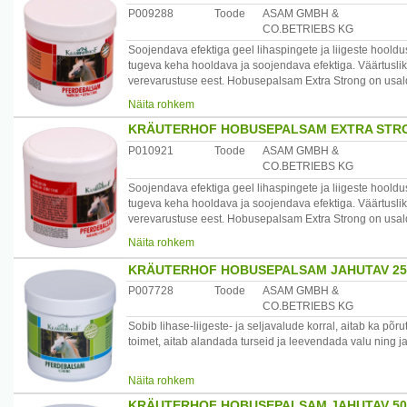
P009288
Toode
ASAM GMBH &
CO.BETRIEBS KG
Soojendava efektiga geel lihaspingete ja liigeste hooldu
tugeva keha hooldava ja soojendava efektiga. Väärtusli
verevarustuse eest. Hobusepalsam Extra Strong on usald
pingutusi head kogu kehale, aitab lihaseid ja liigeseid k
Näita rohkem
Sobib suurepäraselt ka massaaživahendiks, maandades tõ
Koostis: hobukastan, punase viinapuu ekstrakt, meliss, ku
KRÄUTERHOF HOBUSEPALSAM EXTRA STR
Kasutamine: kandke geeli pinges kohtadele ja masseerig
P010921
Toode
ASAM GMBH &
Päritolumaa: Saksamaa
CO.BETRIEBS KG
Maaletooja: Startlan OÜ, Laki 30-413 Tallinn, Eesti www.
Soojendava efektiga geel lihaspingete ja liigeste hooldu
tugeva keha hooldava ja soojendava efektiga. Väärtusli
verevarustuse eest. Hobusepalsam Extra Strong on usald
pingutusi head kogu kehale, aitab lihaseid ja liigeseid k
Näita rohkem
Sobib suurepäraselt ka massaaživahendiks, maandades tõ
Koostis: hobukastan, punase viinapuu ekstrakt, meliss, ku
KRÄUTERHOF HOBUSEPALSAM JAHUTAV 2
Kasutamine: kandke geeli pinges kohtadele ja masseerig
P007728
Toode
ASAM GMBH &
Päritolumaa: Saksamaa
CO.BETRIEBS KG
Maaletooja: Startlan OÜ, Laki 30-413 Tallinn, Eesti www.
Sobib lihase-liigeste- ja seljavalude korral, aitab ka põ
toimet, aitab alandada turseid ja leevendada valu ning 
Palsamiga masseerimine hoiab naha terve ja elastsena, s
Näita rohkem
Koostis: hobukastan, arnika, rosmariin, põldmündiõli, me
KRÄUTERHOF HOBUSEPALSAM JAHUTAV 5