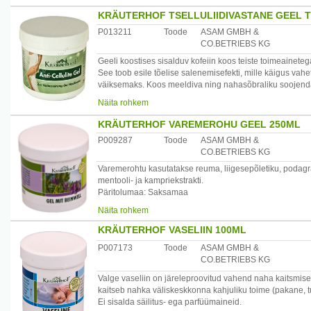
KRÄUTERHOF TSELLULIIDIVASTANE GEEL 
P013211
Toode
ASAM GMBH &
CO.BETRIEBS KG
Geeli koostises sisalduv kofeiin koos teiste toimeainetega
See toob esile tõelise salenemisefekti, mille käigus va
väiksemaks. Koos meeldiva ning nahasõbraliku soojendava 
intensiivistab lipolüüsi, vähendab rasvade ladestumist.
Näita rohkem
Kasutamine: kanda gapäevaselt hommikul ja õhtul proble
Koostis: karnitiin, kofeiin, pantenool, provitamiin B5, sid
KRÄUTERHOF VAREMEROHU GEEL 250ML
Päritolumaa: Saksamaa
P009287
Toode
ASAM GMBH &
Maaletooja: Startlan OÜ, Laki 30-413 Tallinn, Eesti www.
CO.BETRIEBS KG
Varemerohtu kasutatakse reuma, liigesepõletiku, podagra,
mentooli- ja kampriekstrakti.
Päritolumaa: Saksamaa
Maaletooja: Startlan OÜ, Laki 30-413 Tallinn, Eesti www.
Näita rohkem
KRÄUTERHOF VASELIIN 100ML
P007173
Toode
ASAM GMBH &
CO.BETRIEBS KG
Valge vaseliin on järeleproovitud vahend naha kaitsmise
kaitseb nahka väliskeskkonna kahjuliku toime (pakane, tu
Ei sisalda säilitus- ega parfüümaineid.