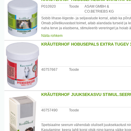
Päritolumaa: Saksamaa
P010920
Toode
ASAM GMBH &
Maaletooja: Startlan OÜ, Laki 30-413 Tallinn, Eesti www.
CO.BETRIEBS KG
Sobib lihase-liigeste- ja seljavalude korral, aitab ka põr
Omab põletikuvastast toimet, aitab alandada turseid ja
naha terve ja elastsena, stimuleerib vereringet ja hoiab 
Koostis: hobukastan, arnika, rosmariin, põldmündiõli, me
Näita rohkem
Päritolumaa: Saksamaa
Maaletooja: Startlan OÜ, Laki 30-413 Tallinn, Eesti www.
KRÄUTERHOF HOBUSEPALS EXTRA TUGEV 
40757667
Toode
KRÄUTERHOF JUUKSEKASVU STIMUL.SEER
40757490
Toode
Spetsiaalne seerum vähendab oluliselt juuksekaotust nin
Kasutamine: keera lahti korgi otsik ning kanna väike kog