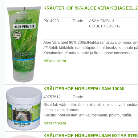
KRÄUTERHOF 96% ALOE VERA KEHAGEEL 
P014923
Toode
ASAM GMBH &
CO.BETRIEBS KG
Aloe Vera geel 96% 200mlNahka rahustava toimega, andes
/*/*Sobib kõikidele nahatüüpide hoolduseks, ka peale pä
Kasutamine: Kanda nahale ja õrnalt sisse masseerida
Näita rohkem
Koostis: Aloe Barbadensis Leaf Juice, Aqua, Glycerin,
Sodium Carbomer, Disodium EDTA, Citric Acid, Sodium 
Sorbate,CL 19140, Cl 42090.
Päritolumaa:Saksamaa.
KRÄUTERHOF HOBUSEPALSAM 100ML
Maaletooja:Startlan OÜ, Laki 30-413, Tallinn, Eesti, www.
40757612
Toode
Sisaldab väärtuslike ürtide ekstrakte, mis aitavad hoold
nihestuste piirkonnas.
Koostis: hobukastan, arnika, rosmariin, põldmündiõli.
Kasutamine: kanda puhtale nahale ja õrnalt sisse masseer
Näita rohkem
Päritolumaa: Saksamaa
Maaletooja: Startlan OÜ, Laki 30-413 Tallinn, Eesti www.
KRÄUTERHOF HOBUSEPALSAM EXTRA STR