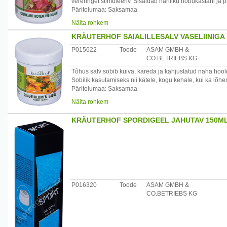
vereringet stimuleeriv. Sisaldab hariliku hobukastani ja 
Päritolumaa: Saksamaa
Maaletooja: Startlan OÜ, Laki 30-413 Tallinn, Eesti www.
Näita rohkem
KRÄUTERHOF SAIALILLESALV VASELIINIGA
P015622
Toode
ASAM GMBH &
CO.BETRIEBS KG
Tõhus salv sobib kuiva, kareda ja kahjustatud naha hool
Sobilik kasutamiseks nii kätele, kogu kehale, kui ka lõh
Päritolumaa: Saksamaa
Maaletooja: Startlan OÜ, Laki 30-413 Tallinn, Eesti www.
Näita rohkem
KRÄUTERHOF SPORDIGEEL JAHUTAV 150M
P016320
Toode
ASAM GMBH &
CO.BETRIEBS KG