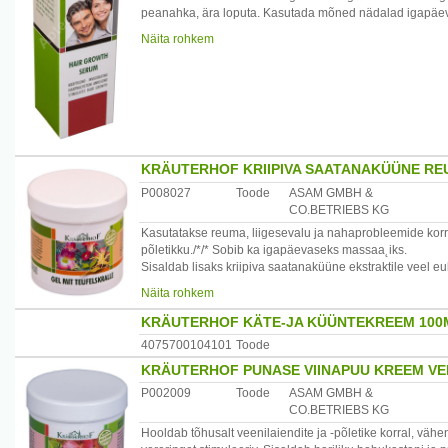
peanahka, ära loputa. Kasutada mõned nädalad igapäevas
Sobib kasutamiseks nii meestele kui ka naistele.
Näita rohkem
Päritolumaa: Saksamaa
Maaletooja: Startlan OÜ, Laki 30-413 Tallinn, Eesti www.
KRÄUTERHOF KRIIPIVA SAATANAKÜÜNE RE
P008027
Toode
ASAM GMBH &
CO.BETRIEBS KG
Kasutatakse reuma, liigesevalu ja nahaprobleemide korra
põletikku./*/* Sobib ka igapäevaseks massaa˛iks.
Sisaldab lisaks kriipiva saatanaküüne ekstraktile veel euk
Kriipiv saatanaküüs on Lõuna-Aafrikas kasvav taim.
Näita rohkem
Hoiatus:Vältige geeli sattumist silma!
KRÄUTERHOF KÄTE-JA KÜÜNTEKREEM 100
Päritolumaa:Saksamaa.
4075700104101
Toode
Maaletooja:Startlan OÜ, Laki 30-413, Tallinn, Eesti,www.
KRÄUTERHOF PUNASE VIINAPUU KREEM VEE
P002009
Toode
ASAM GMBH &
CO.BETRIEBS KG
Hooldab tõhusalt veenilaiendite ja -põletike korral, vä