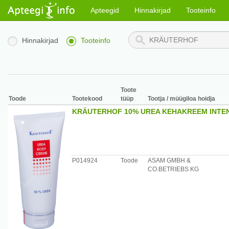
Apteegid
Hinnakirjad
Tooteinfo
Hinnakirjad
Tooteinfo
Toote
Toode
Tootekood
tüüp
Tootja / müügiloa hoidja
KRÄUTERHOF 10% UREA KEHAKREEM INTEN
P014924
Toode
ASAM GMBH &
CO.BETRIEBS KG