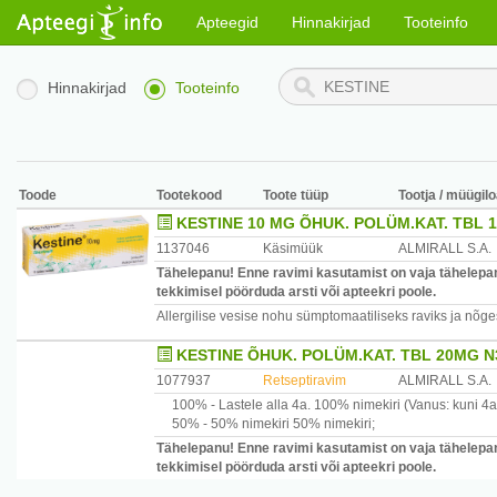
Apteegid
Hinnakirjad
Tooteinfo
Hinnakirjad
Tooteinfo
Toode
Tootekood
Toote tüüp
Tootja / müügilo
KESTINE 10 MG ÕHUK. POLÜM.KAT. TBL 
1137046
Käsimüük
ALMIRALL S.A.
Tähelepanu! Enne ravimi kasutamist on vaja tähelepan
tekkimisel pöörduda arsti või apteekri poole.
Allergilise vesise nohu sümptomaatiliseks raviks ja nõge
KESTINE ÕHUK. POLÜM.KAT. TBL 20MG N
1077937
Retseptiravim
ALMIRALL S.A.
100% -
Lastele alla 4a.
100% nimekiri
(Vanus: kuni 4a
50% -
50% nimekiri
50% nimekiri
;
Tähelepanu! Enne ravimi kasutamist on vaja tähelepan
tekkimisel pöörduda arsti või apteekri poole.