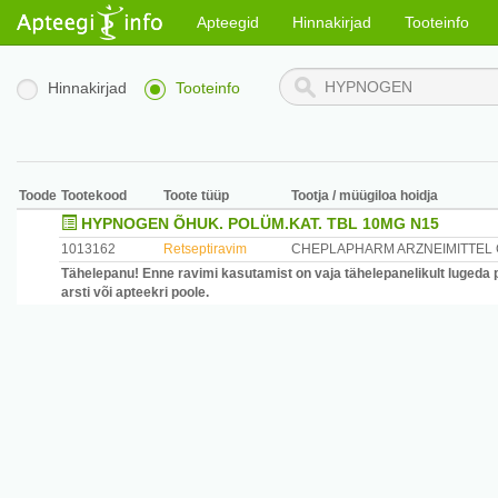
Apteegid
Hinnakirjad
Tooteinfo
Hinnakirjad
Tooteinfo
Toode
Tootekood
Toote tüüp
Tootja / müügiloa hoidja
HYPNOGEN ÕHUK. POLÜM.KAT. TBL 10MG N15
1013162
Retseptiravim
CHEPLAPHARM ARZNEIMITTEL
Tähelepanu! Enne ravimi kasutamist on vaja tähelepanelikult lugeda 
arsti või apteekri poole.