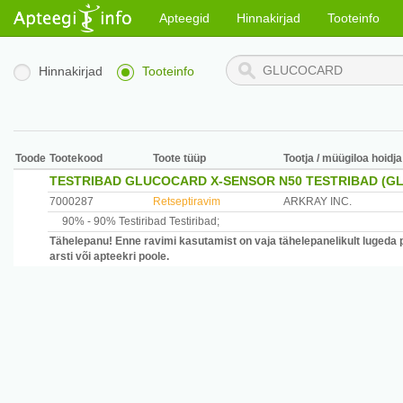
Apteegid
Hinnakirjad
Tooteinfo
Hinnakirjad
Tooteinfo
Toode
Tootekood
Toote tüüp
Tootja / müügiloa hoidja
TESTRIBAD GLUCOCARD X-SENSOR N50 TESTRIBAD (G
7000287
Retseptiravim
ARKRAY INC.
90% -
90% Testiribad
Testiribad
;
Tähelepanu! Enne ravimi kasutamist on vaja tähelepanelikult lugeda 
arsti või apteekri poole.