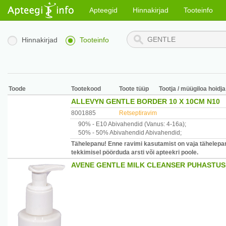
Apteegid
Hinnakirjad
Tooteinfo
Hinnakirjad
Tooteinfo
Toode
Tootekood
Toote tüüp
Tootja / müügiloa hoidja
ALLEVYN GENTLE BORDER 10 X 10CM N10
8001885
Retseptiravim
90% -
E10
Abivahendid
(Vanus: 4-16a)
;
50% -
50% Abivahendid
Abivahendid
;
Tähelepanu! Enne ravimi kasutamist on vaja tähelepan
tekkimisel pöörduda arsti või apteekri poole.
AVENE GENTLE MILK CLEANSER PUHASTUS