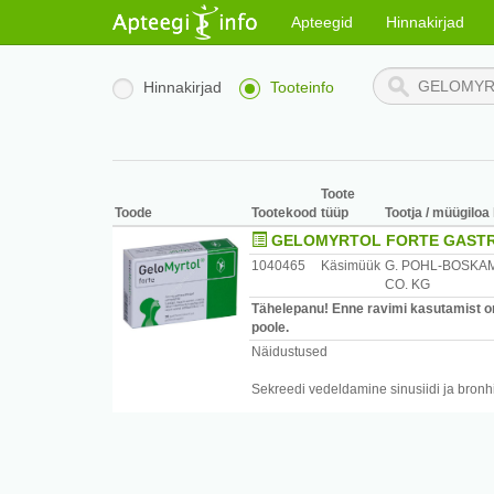
Apteegid
Hinnakirjad
Hinnakirjad
Tooteinfo
Toote
Toode
Tootekood
tüüp
Tootja / müügiloa 
GELOMYRTOL FORTE GASTR
1040465
Käsimüük
G. POHL-BOSKA
CO. KG
Tähelepanu! Enne ravimi kasutamist on 
poole.
Näidustused
Sekreedi vedeldamine sinusiidi ja bronhii