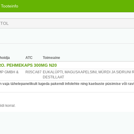
Tooteinfo
hoidja
ATC
Toimeaine
O. PEHMEKAPS 300MG N20
MP GMBH &
R05CA87
EUKALÜPTI, MAGUSA APELSINI, MÜRDI JA SIDRUNI 
DESTILLAAT
vaja tähelepanelikult lugeda pakendi infolehte ning kaebuste püsimise või ravi
di korral.