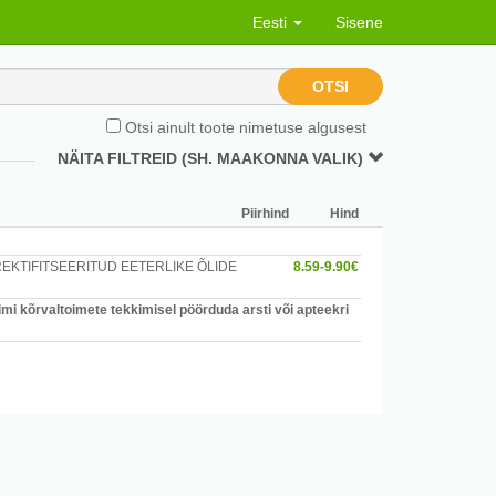
Eesti
Sisene
OTSI
Otsi ainult toote nimetuse algusest
NÄITA FILTREID (SH. MAAKONNA VALIK)
Piirhind
Hind
REKTIFITSEERITUD EETERLIKE ÕLIDE
8.59-9.90€
mi kõrvaltoimete tekkimisel pöörduda arsti või apteekri