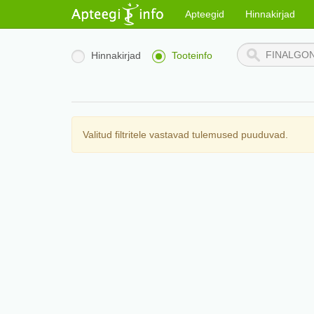
Apteegid
Hinnakirjad
Hinnakirjad
Tooteinfo
Valitud filtritele vastavad tulemused puuduvad.