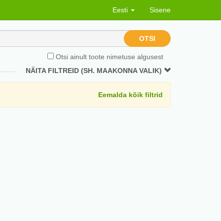
Eesti
Sisene
OTSI
Otsi ainult toote nimetuse algusest
NÄITA FILTREID (SH. MAAKONNA VALIK)
Eemalda kõik filtrid