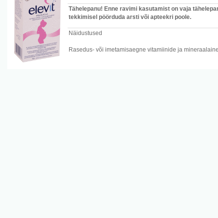
Tähelepanu! Enne ravimi kasutamist on vaja tähelepan
tekkimisel pöörduda arsti või apteekri poole.
Näidustused
Rasedus- või imetamisaegne vitamiinide ja mineraalainet