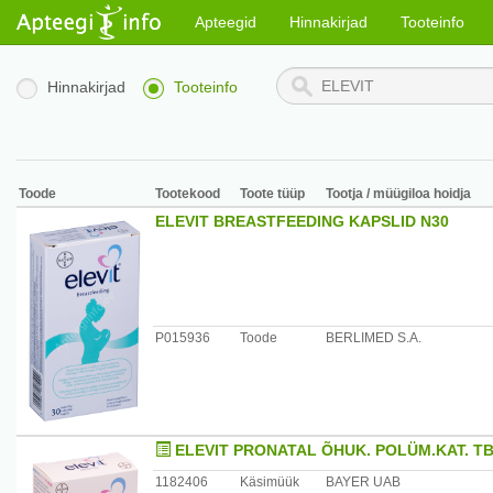
Apteegid
Hinnakirjad
Tooteinfo
Hinnakirjad
Tooteinfo
Toode
Tootekood
Toote tüüp
Tootja / müügiloa hoidja
ELEVIT BREASTFEEDING KAPSLID N30
P015936
Toode
BERLIMED S.A.
ELEVIT PRONATAL ÕHUK. POLÜM.KAT. TB
1182406
Käsimüük
BAYER UAB