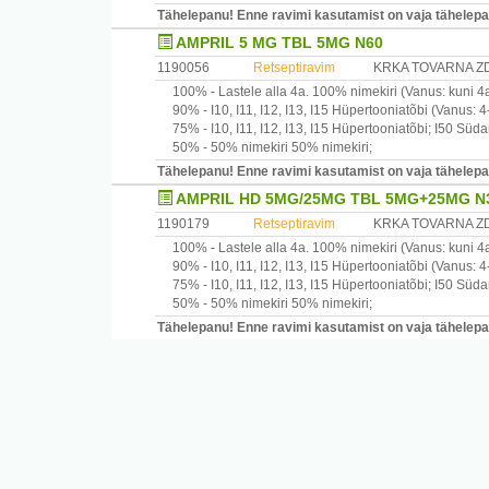
Tähelepanu! Enne ravimi kasutamist on vaja tähelepane
AMPRIL 5 MG TBL 5MG N60
1190056
Retseptiravim
KRKA TOVARNA ZD
100% -
Lastele alla 4a.
100% nimekiri
(Vanus: kuni 4
90% -
I10, I11, I12, I13, I15
Hüpertooniatõbi
(Vanus: 4-
75% -
I10, I11, I12, I13, I15
Hüpertooniatõbi
;
I50
Süda
50% -
50% nimekiri
50% nimekiri
;
Tähelepanu! Enne ravimi kasutamist on vaja tähelepane
AMPRIL HD 5MG/25MG TBL 5MG+25MG N
1190179
Retseptiravim
KRKA TOVARNA ZD
100% -
Lastele alla 4a.
100% nimekiri
(Vanus: kuni 4
90% -
I10, I11, I12, I13, I15
Hüpertooniatõbi
(Vanus: 4-
75% -
I10, I11, I12, I13, I15
Hüpertooniatõbi
;
I50
Süda
50% -
50% nimekiri
50% nimekiri
;
Tähelepanu! Enne ravimi kasutamist on vaja tähelepane