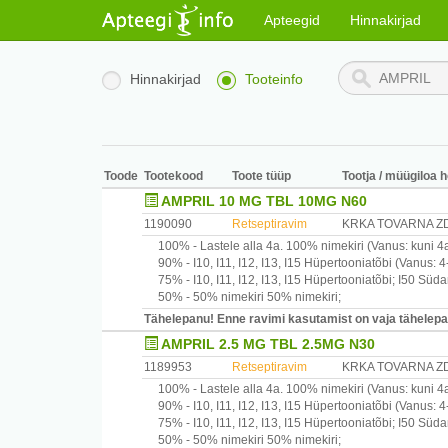
Apteegid
Hinnakirjad
Hinnakirjad
Tooteinfo
Toode
Tootekood
Toote tüüp
Tootja / müügiloa h
AMPRIL 10 MG TBL 10MG N60
1190090
Retseptiravim
KRKA TOVARNA ZD
100% -
Lastele alla 4a.
100% nimekiri
(Vanus: kuni 4
90% -
I10, I11, I12, I13, I15
Hüpertooniatõbi
(Vanus: 4-
75% -
I10, I11, I12, I13, I15
Hüpertooniatõbi
;
I50
Süda
50% -
50% nimekiri
50% nimekiri
;
Tähelepanu! Enne ravimi kasutamist on vaja tähelepane
AMPRIL 2.5 MG TBL 2.5MG N30
1189953
Retseptiravim
KRKA TOVARNA ZD
100% -
Lastele alla 4a.
100% nimekiri
(Vanus: kuni 4
90% -
I10, I11, I12, I13, I15
Hüpertooniatõbi
(Vanus: 4-
75% -
I10, I11, I12, I13, I15
Hüpertooniatõbi
;
I50
Süda
50% -
50% nimekiri
50% nimekiri
;