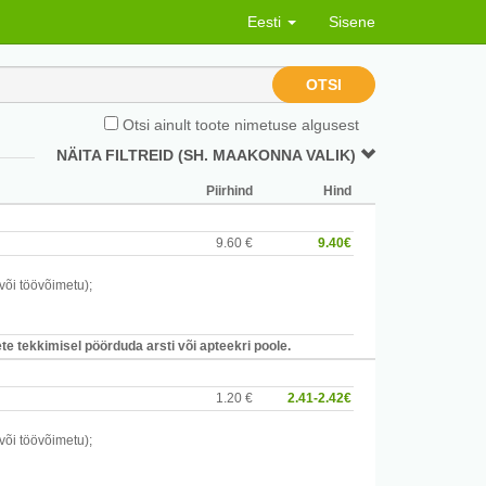
Eesti
Sisene
OTSI
Otsi ainult toote nimetuse algusest
NÄITA FILTREID (SH. MAAKONNA VALIK)
Piirhind
Hind
9.60 €
9.40€
 või töövõimetu)
;
e tekkimisel pöörduda arsti või apteekri poole.
1.20 €
2.41-2.42€
 või töövõimetu)
;