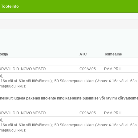
Tooteinfo
oidja
ATC
Toimeaine
RAVIL D.D. NOVO MESTO
C09AA05
RAMIPRIIL
a)
;
16a või al. 63a või töövõimetu)
;
I50
Südamepuudulikkus
(Vanus: 4-16a või al. 63a
mepuudulikkus
;
likult lugeda pakendi infolehte ning kaebuste püsimise või ravimi kõrvaltoimet
RAVIL D.D. NOVO MESTO
C09AA05
RAMIPRIIL
a)
;
16a või al. 63a või töövõimetu)
;
I50
Südamepuudulikkus
(Vanus: 4-16a või al. 63a
mepuudulikkus
;