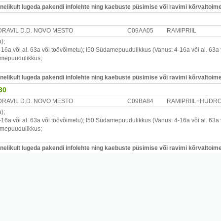
likult lugeda pakendi infolehte ning kaebuste püsimise või ravimi kõrvaltoimet
RAVIL D.D. NOVO MESTO
C09AA05
RAMIPRIIL
a)
;
16a või al. 63a või töövõimetu)
;
I50
Südamepuudulikkus
(Vanus: 4-16a või al. 63a
mepuudulikkus
;
likult lugeda pakendi infolehte ning kaebuste püsimise või ravimi kõrvaltoimet
30
RAVIL D.D. NOVO MESTO
C09BA84
RAMIPRIIL+HÜDRO
a)
;
16a või al. 63a või töövõimetu)
;
I50
Südamepuudulikkus
(Vanus: 4-16a või al. 63a
mepuudulikkus
;
likult lugeda pakendi infolehte ning kaebuste püsimise või ravimi kõrvaltoimet