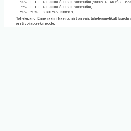
90% -
E11, E14
Insuliinisõltumatu suhkrutõbi
(Vanus: 4-16a või al. 63a
75% -
E11, E14
Insuliinisõltumatu suhkrutõbi
;
50% -
50% nimekiri
50% nimekiri
;
Tähelepanu! Enne ravimi kasutamist on vaja tähelepanelikult lugeda 
arsti või apteekri poole.