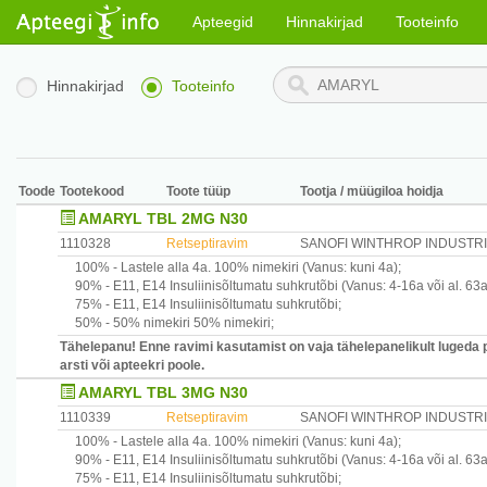
Apteegid
Hinnakirjad
Tooteinfo
Hinnakirjad
Tooteinfo
Toode
Tootekood
Toote tüüp
Tootja / müügiloa hoidja
AMARYL TBL 2MG N30
1110328
Retseptiravim
SANOFI WINTHROP INDUSTR
100% -
Lastele alla 4a.
100% nimekiri
(Vanus: kuni 4a)
;
90% -
E11, E14
Insuliinisõltumatu suhkrutõbi
(Vanus: 4-16a või al. 63a
75% -
E11, E14
Insuliinisõltumatu suhkrutõbi
;
50% -
50% nimekiri
50% nimekiri
;
Tähelepanu! Enne ravimi kasutamist on vaja tähelepanelikult lugeda 
arsti või apteekri poole.
AMARYL TBL 3MG N30
1110339
Retseptiravim
SANOFI WINTHROP INDUSTR
100% -
Lastele alla 4a.
100% nimekiri
(Vanus: kuni 4a)
;
90% -
E11, E14
Insuliinisõltumatu suhkrutõbi
(Vanus: 4-16a või al. 63a
75% -
E11, E14
Insuliinisõltumatu suhkrutõbi
;