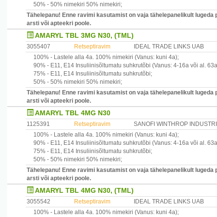
50% -
50% nimekiri
50% nimekiri
;
Tähelepanu! Enne ravimi kasutamist on vaja tähelepanelikult lugeda 
arsti või apteekri poole.
AMARYL TBL 3MG N30, (TML)
3055407
Retseptiravim
IDEAL TRADE LINKS UAB
100% -
Lastele alla 4a.
100% nimekiri
(Vanus: kuni 4a)
;
90% -
E11, E14
Insuliinisõltumatu suhkrutõbi
(Vanus: 4-16a või al. 63a
75% -
E11, E14
Insuliinisõltumatu suhkrutõbi
;
50% -
50% nimekiri
50% nimekiri
;
Tähelepanu! Enne ravimi kasutamist on vaja tähelepanelikult lugeda 
arsti või apteekri poole.
AMARYL TBL 4MG N30
1125391
Retseptiravim
SANOFI WINTHROP INDUSTR
100% -
Lastele alla 4a.
100% nimekiri
(Vanus: kuni 4a)
;
90% -
E11, E14
Insuliinisõltumatu suhkrutõbi
(Vanus: 4-16a või al. 63a
75% -
E11, E14
Insuliinisõltumatu suhkrutõbi
;
50% -
50% nimekiri
50% nimekiri
;
Tähelepanu! Enne ravimi kasutamist on vaja tähelepanelikult lugeda 
arsti või apteekri poole.
AMARYL TBL 4MG N30, (TML)
3055542
Retseptiravim
IDEAL TRADE LINKS UAB
100% -
Lastele alla 4a.
100% nimekiri
(Vanus: kuni 4a)
;