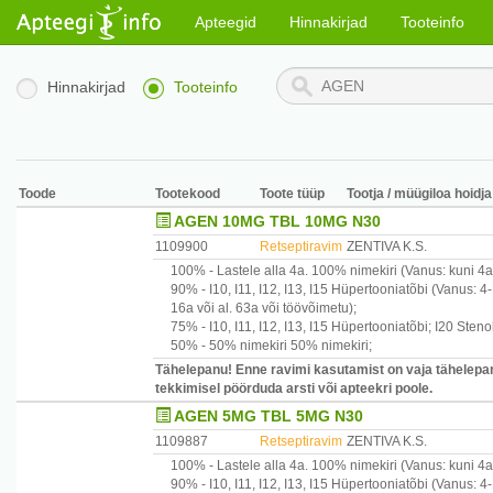
Apteegid
Hinnakirjad
Tooteinfo
Hinnakirjad
Tooteinfo
Toode
Tootekood
Toote tüüp
Tootja / müügiloa hoidja
AGEN 10MG TBL 10MG N30
1109900
Retseptiravim
ZENTIVA K.S.
100% -
Lastele alla 4a.
100% nimekiri
(Vanus: kuni 4a
90% -
I10, I11, I12, I13, I15
Hüpertooniatõbi
(Vanus: 4-
16a või al. 63a või töövõimetu)
;
75% -
I10, I11, I12, I13, I15
Hüpertooniatõbi
;
I20
Stenok
50% -
50% nimekiri
50% nimekiri
;
Tähelepanu! Enne ravimi kasutamist on vaja tähelepan
tekkimisel pöörduda arsti või apteekri poole.
AGEN 5MG TBL 5MG N30
1109887
Retseptiravim
ZENTIVA K.S.
100% -
Lastele alla 4a.
100% nimekiri
(Vanus: kuni 4a
90% -
I10, I11, I12, I13, I15
Hüpertooniatõbi
(Vanus: 4-