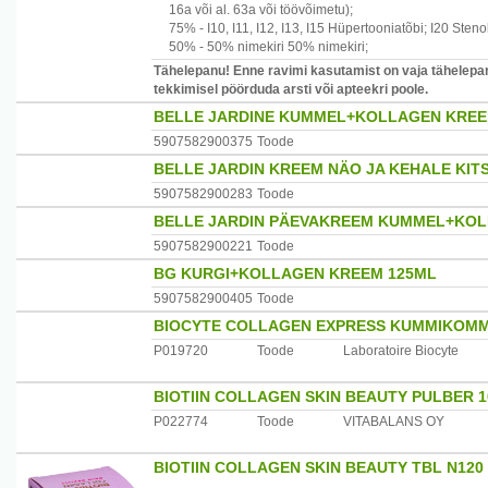
16a või al. 63a või töövõimetu)
;
75% -
I10, I11, I12, I13, I15
Hüpertooniatõbi
;
I20
Stenok
50% -
50% nimekiri
50% nimekiri
;
Tähelepanu! Enne ravimi kasutamist on vaja tähelepan
tekkimisel pöörduda arsti või apteekri poole.
BELLE JARDINE KUMMEL+KOLLAGEN KREE
5907582900375
Toode
BELLE JARDIN KREEM NÄO JA KEHALE KIT
5907582900283
Toode
BELLE JARDIN PÄEVAKREEM KUMMEL+KOL
5907582900221
Toode
BG KURGI+KOLLAGEN KREEM 125ML
5907582900405
Toode
BIOCYTE COLLAGEN EXPRESS KUMMIKOMM
P019720
Toode
Laboratoire Biocyte
BIOTIIN COLLAGEN SKIN BEAUTY PULBER 
P022774
Toode
VITABALANS OY
BIOTIIN COLLAGEN SKIN BEAUTY TBL N120