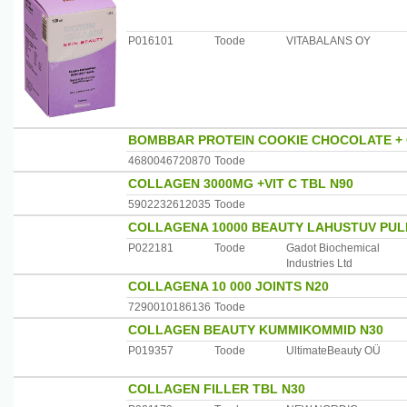
P016101
Toode
VITABALANS OY
BOMBBAR PROTEIN COOKIE CHOCOLATE +
4680046720870
Toode
COLLAGEN 3000MG +VIT C TBL N90
5902232612035
Toode
COLLAGENA 10000 BEAUTY LAHUSTUV PUL
P022181
Toode
Gadot Biochemical
Industries Ltd
COLLAGENA 10 000 JOINTS N20
7290010186136
Toode
COLLAGEN BEAUTY KUMMIKOMMID N30
P019357
Toode
UltimateBeauty OÜ
COLLAGEN FILLER TBL N30