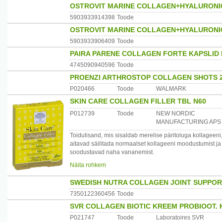
OSTROVIT MARINE COLLAGEN+HYALURONIC
5903933914398
Toode
OSTROVIT MARINE COLLAGEN+HYALURONIC 
5903933906409
Toode
PAIRA PARENE COLLAGEN FORTE KAPSLID 
4745090940596
Toode
PROENZI ARTHROSTOP COLLAGEN SHOTS 
P020466
Toode
WALMARK
SKIN CARE COLLAGEN FILLER TBL N60
P012739
Toode
NEW NORDIC
MANUFACTURING APS
Toidulisand, mis sisaldab merelise päritoluga kollageeni, 
aitavad säilitada normaalset kollageeni moodustumist ja n
soodustavad naha vananemist.
Näita rohkem
Annustamine: Võtta 2 tabletti päevas koos klaasi veega.
SWEDISH NUTRA COLLAGEN JOINT SUPPOR
Aktiiised koostisosad:- 2 tabletti sisaldab :
7350122360456
Toode
Kollageen (kala) - 200 mg
Granaatõuna ekstrakt (Punica granatum L.) standardisee
SVR COLLAGEN BIOTIC KREEM PROBIOOT.
Vetikaekstrakt (Haematococcus pluvialis Flotou.) standar
P021747
Toode
Laboratoires SVR
Tomati ekstrakt (Lycopersicum esculentum L.) standardi