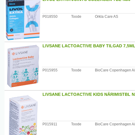
P018550
Toode
Orkla Care AS
LIVSANE LACTOACTIVE BABY TILGAD 7,5M
P015955
Toode
BioCare Copenhagen A
LIVSANE LACTOACTIVE KIDS NÄRIMISTBL N
P015911
Toode
BioCare Copenhagen A