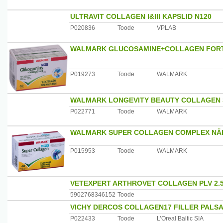
Musta pipra ekstrakt (Piper nigrum L.) standardiseeritud 
C vitamin - 54 mg - 0.68
ULTRAVIT COLLAGEN I&III KAPSLID N120
P020836
Toode
VPLAB
Hoiatused:Ärge ületage soovituslikku päevast annust. To
tasakaalustatud toitumist ja tervislikku elustiili. Raseda
Ei sobi alla 11-aastastele lastele.
WALMARK GLUCOSAMINE+COLLAGEN FORT
Säilitamine:Hoida temperatuuril kuni 25°C, lastele kätt
Koostisosad:
P019273
Toode
WALMARK
Mikrokristalne tselluloos (paakumisvastased aine), kolla
(Haematococcus pluvialis Flotou.), tomati ekstrakt (Lyc
(stabilisaator), hüdroksüpropüülmetüültselluloos (pakse
WALMARK LONGEVITY BEAUTY COLLAGEN 
aine), peedipunane (värvaine), musta pipra ekstrakt (Pip
P022771
Toode
WALMARK
Päritolumaa: Taani
WALMARK SUPER COLLAGEN COMPLEX NÄR
Maaletooja: UAB New Nordic, Mustamäe tee 5, 10616 Ta
P015953
Toode
WALMARK
VETEXPERT ARTHROVET COLLAGEN PLV 2.
5902768346152
Toode
VICHY DERCOS COLLAGEN17 FILLER PALSA
P022433
Toode
L’Oreal Baltic SIA