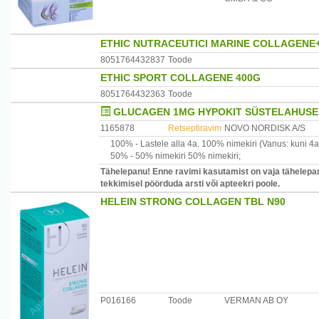
ETHIC NUTRACEUTICI MARINE COLLAGENE+
8051764432837
Toode
ETHIC SPORT COLLAGENE 400G
8051764432363
Toode
GLUCAGEN 1MG HYPOKIT SÜSTELAHUSE P
1165878
Retseptiravim
NOVO NORDISK A/S
100% -
Lastele alla 4a.
100% nimekiri
(Vanus: kuni 4a
50% -
50% nimekiri
50% nimekiri
;
Tähelepanu! Enne ravimi kasutamist on vaja tähelepan
tekkimisel pöörduda arsti või apteekri poole.
HELEIN STRONG COLLAGEN TBL N90
P016166
Toode
VERMAN AB OY