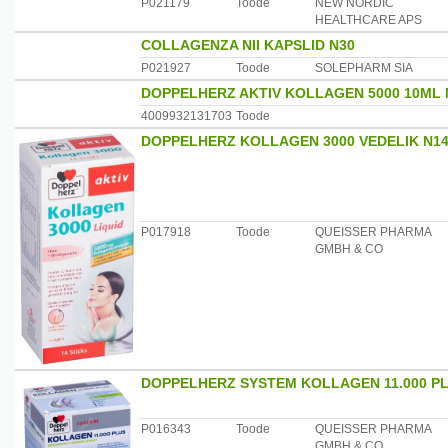
P021179
Toode
NEW NORDIC
HEALTHCARE APS
COLLAGENZA NII KAPSLID N30
P021927
Toode
SOLEPHARM SIA
DOPPELHERZ AKTIV KOLLAGEN 5000 10ML 
4009932131703
Toode
DOPPELHERZ KOLLAGEN 3000 VEDELIK N1
P017918
Toode
QUEISSER PHARMA
GMBH & CO
DOPPELHERZ SYSTEM KOLLAGEN 11.000 PL
P016343
Toode
QUEISSER PHARMA
GMBH & CO