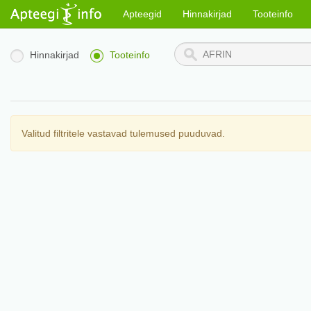
Apteegid
Hinnakirjad
Tooteinfo
Hinnakirjad
Tooteinfo
Valitud filtritele vastavad tulemused puuduvad.